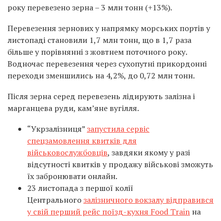
року перевезено зерна – 3 млн тонн (+13%).
Перевезення зернових у напрямку морських портів у
листопаді становили 1,7 млн тонн, що в 1,7 раза
більше у порівнянні з жовтнем поточного року.
Водночас перевезення через сухопутні прикордонні
переходи зменшились на 4,2%, до 0,72 млн тонн.
Після зерна серед перевезень лідирують залізна і
марганцева руди, кам’яне вугілля.
“Укрзалізниця”
запустила сервіс
спецзамовлення квитків для
військовослужбовців
, завдяки якому у разі
відсутності квитків у продажу військові зможуть
їх забронювати онлайн.
23 листопада з першої колії
Центрального
залізничного вокзалу відправився
у свій перший рейс поїзд-кухня Food Train
на