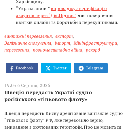
Харківщину.
“Укрзалізниця”
впроваджує верифікацію
акаунтів через “Дія.Підпис”
для повернення
квитків онлайн та боротьби з перекупниками.
вантажні перевезення
,
експорт
,
Залізничне сполучення
,
імпорт
,
Мінінфраструктури
,
перевезення
,
повномасштабна війна
,
рекорд
Facebook
Twitter
Telegram
19:03 6 Серпня, 2026
Швеція передасть Україні судно
російського «тіньового флоту»
Швеція передасть Києву арештоване вантажне судно
“тіньового флоту” РФ, яке перевозило зерно,
викрадене з окупованих територій. Про це мовиться