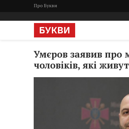
Про Букви
Умєров заявив про 
чоловіків, які живу