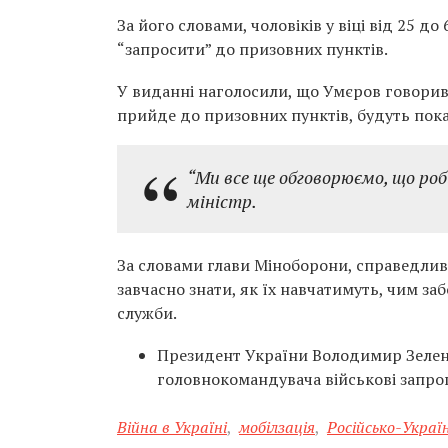
За його словами, чоловіків у віці від 25 до
“запросити” до призовних пунктів.
У виданні наголосили, що Умєров говорив 
прийде до призовних пунктів, будуть пока
“Ми все ще обговорюємо, що роб
міністр.
За словами глави Міноборони, справедливі
завчасно знати, як їх навчатимуть, чим заб
служби.
Президент України Володимир Зеленс
головнокомандувача військові запр
Війна в Україні
,
мобілзація
,
Російсько-Украї