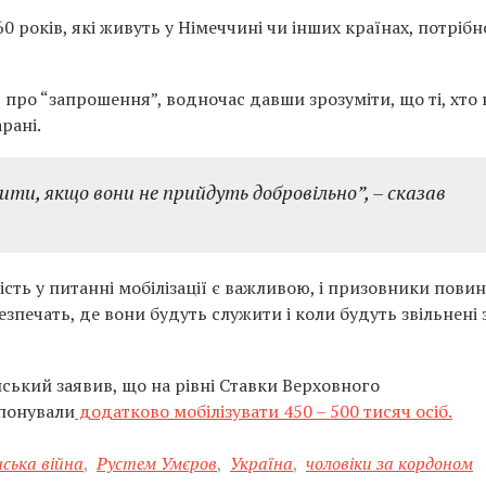
 60 років, які живуть у Німеччині чи інших країнах, потрібн
про “запрошення”, водночас давши зрозуміти, що ті, хто 
рані.
ити, якщо вони не прийдуть добровільно”, – сказав
сть у питанні мобілізації є важливою, і призовники повин
езпечать, де вони будуть служити і коли будуть звільнені з
ький заявив, що на рівні Ставки Верховного
опонували
додатково мобілізувати 450 – 500 тисяч осіб.
нська війна
,
Рустем Умєров
,
Україна
,
чоловіки за кордоном