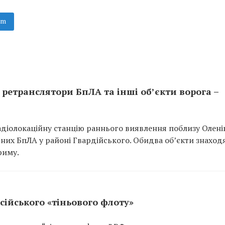
am
ретранслятори БпЛА та інші об’єкти ворога –
адіолокаційну станцію раннього виявлення поблизу Оленів
арних БпЛА у районі Гвардійського. Обидва об’єкти знаход
риму.
сійського «тіньового флоту»