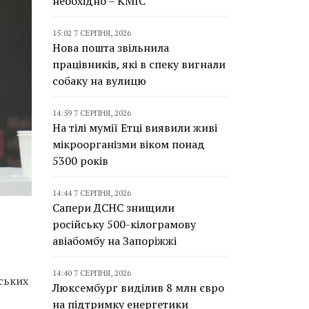
необхідно – КМІС
15:02 7 СЕРПНЯ, 2026
Нова пошта звільнила
працівників, які в спеку вигнали
собаку на вулицю
14:59 7 СЕРПНЯ, 2026
На тілі мумії Етці виявили живі
мікроорганізми віком понад
5300 років
14:44 7 СЕРПНЯ, 2026
Сапери ДСНС знищили
російську 500-кілограмову
авіабомбу на Запоріжжі
14:40 7 СЕРПНЯ, 2026
ських
Люксембург виділив 8 млн євро
на підтримку енергетики