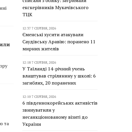
списали з обліку: затримали
екскерівників Мукачівського
нні
ТЦК
12:37 7 СЕРПНЯ, 2026
Єменські хусити атакували
Саудівську Аравію: поранено 11
сили
мирних жителів
12:18 7 СЕРПНЯ, 2026
зру
У Таїланді 14-річний учень
влаштував стрілянину у школі: 6
загиблих, 20 поранених
12:10 7 СЕРПНЯ, 2026
6 південнокорейських активістів
звинуватили у
несанкціонованому візиті до
ю та
України