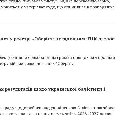
не судно “тіньового флоту” РФ, яке перевозило зерно,
 мовиться у матеріалах суду, що опинилися в розпорядже
их» у реєстрі «Оберіг»: посадовцям ТЦК оголо
ектування та соціальної підтримки повідомили про підо
тру військовозобов’язаних “Оберіг”.
ах результатів щодо української балістики і
нараду щодо роботи над українською балістичною зброє
зраховує на досягнення результатів у 2026–2027 роках.