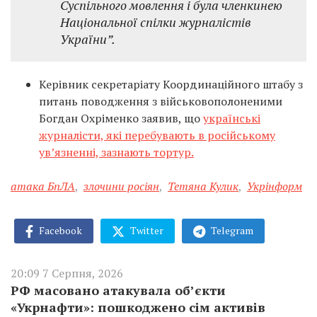
Суспільного мовлення і була членкинею
Національної спілки журналістів
України”.
Керівник секретаріату Координаційного штабу з
питань поводження з військовополоненими
Богдан Охріменко заявив, що
українські
журналісти, які перебувають в російському
ув’язненні, зазнають тортур.
атака БпЛА
,
злочини росіян
,
Тетяна Кулик
,
Укрінформ
Facebook
Twitter
Telegram
20:09 7 Серпня, 2026
РФ масовано атакувала об’єкти
«Укрнафти»: пошкоджено сім активів