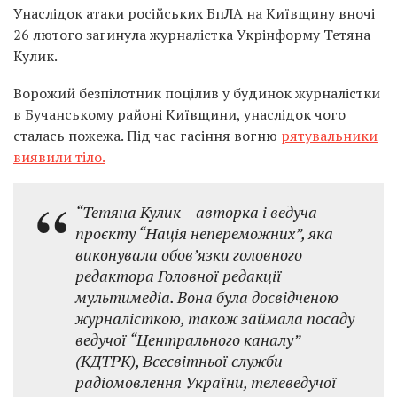
Унаслідок атаки російських БпЛА на Київщину вночі
26 лютого загинула журналістка Укрінформу Тетяна
Кулик.
Ворожий безпілотник поцілив у будинок журналістки
в Бучанському районі Київщини, унаслідок чого
сталась пожежа. Під час гасіння вогню
рятувальники
виявили тіло.
“Тетяна Кулик – авторка і ведуча
проєкту “Нація непереможних”, яка
виконувала обов’язки головного
редактора Головної редакції
мультимедіа. Вона була досвідченою
журналісткою, також займала посаду
ведучої “Центрального каналу”
(КДТРК), Всесвітньої служби
радіомовлення України, телеведучої