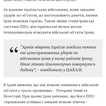
За даними ізраїльських військових, вони завдали
ударів по об’єктах, де виготовляють ракети, якими
Іран атакував Ізраїль. Також ціллю стали іранські
системи ППО, аби ізраїльські літаки могли
безперешкодна атакувати військові об’єкти Ірану.
“Армія оборони Ізраїля завдала точних
та цілеспрямованих ударів по
військових цілях у низці районів Ірану.
Наші літаки благополучно повернулись
додому”, – повідомили у ЦАХАЛі.
В Ірані заявили, що під атакою опинились військові
об’єкти у трьох провінціях – Тегерані, Іламі та
Хезестані. При цьому Іран запевняє, що його ППО
спрацювала успішно і завдані атакою збитки –