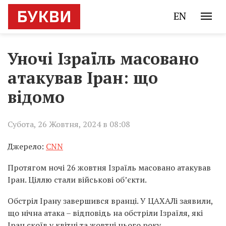
EN
Уночі Ізраїль масовано
атакував Іран: що
відомо
Субота, 26 Жовтня, 2024 в 08:08
Джерело:
CNN
Протягом ночі 26 жовтня Ізраїль масовано атакував
Іран. Ціллю стали військові об’єкти.
Обстріл Ірану завершився вранці. У ЦАХАЛі заявили,
що нічна атака – відповідь на обстріли Ізраїля, які
Іран скоїв у квітні та жовтні цього року.