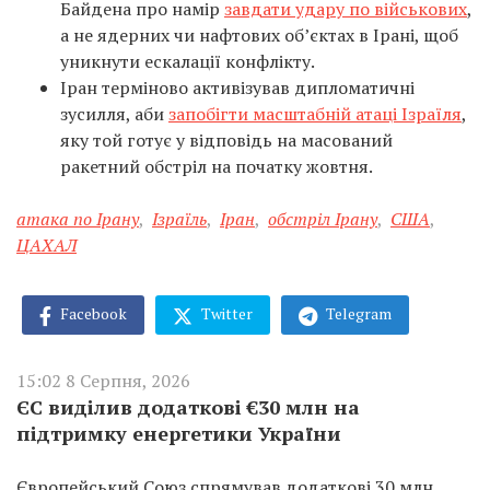
Байдена про намір
завдати удару по військових
,
а не ядерних чи нафтових об’єктах в Ірані, щоб
уникнути ескалації конфлікту.
Іран терміново активізував дипломатичні
зусилля, аби
запобігти масштабній атаці Ізраїля
,
яку той готує у відповідь на масований
ракетний обстріл на початку жовтня.
атака по Ірану
,
Ізраїль
,
Іран
,
обстріл Ірану
,
США
,
ЦАХАЛ
Facebook
Twitter
Telegram
15:02 8 Серпня, 2026
ЄС виділив додаткові €30 млн на
підтримку енергетики України
Європейський Союз спрямував додаткові 30 млн