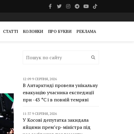
СТАТТІ
КОЛОНКИ
ПРО БУКВИ
РЕКЛАМА
12:09 9 СЕРПНЯ, 2026
В Антарктиді провели унікальну
евакуацію учасника експедиції
при -43 °C і в повній темряві
11:37 9 СЕРПНЯ, 2026
У Косові депутатка закидала
яйцями прем’єр-міністра під