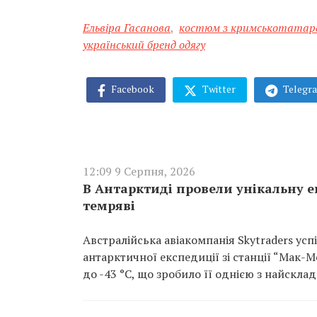
Ельвіра Гасанова
,
костюм з кримськотатар
український бренд одягу
Facebook
Twitter
Telegr
12:09 9 Серпня, 2026
В Антарктиді провели унікальну ев
темряві
Австралійська авіакомпанія Skytraders ус
антарктичної експедиції зі станції “Мак-
до -43 °C, що зробило її однією з найскла