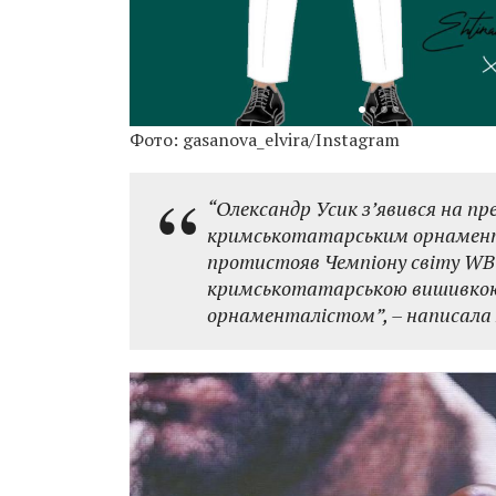
Фото: gasanova_elvira/Instagram
“Олександр Усик з’явився на пре
кримськотатарським орнаментом
протистояв Чемпіону світу WBC
кримськотатарською вишивкою
орнаменталістом”, – написала 