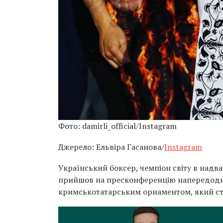
Фото: damirli_official/Instagram
Джерело: Ельвіра Гасанова/
Instagram
Український боксер, чемпіон світу в надва
прийшов на пресконференцію напередодні 
кримськотатарським орнаментом, який ств