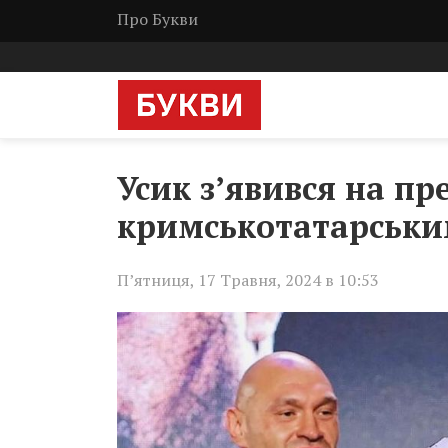
Про Букви
Усик з’явився на пр
кримськотатарськи
П’ятниця, 17 Травня, 2024 в 10:53