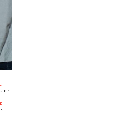
C
я від
р
их