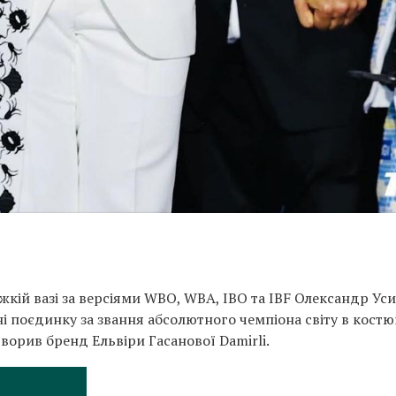
жкій вазі за версіями WBO, WBA, IBO та IBF Олександр Ус
поєдинку за звання абсолютного чемпіона світу в костюм
орив бренд Ельвіри Гасанової Damirli.