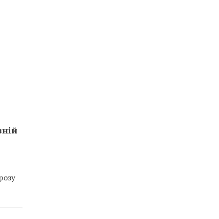
вній
розу