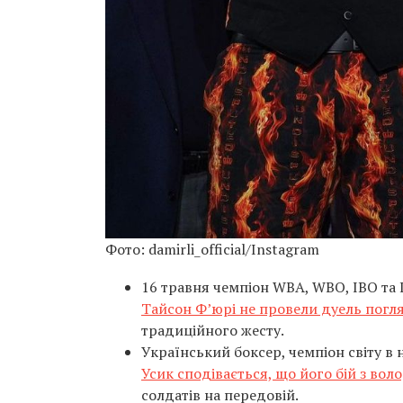
Фото: damirli_official/Instagram
16 травня чемпіон WBA, WBO, IBO та I
Тайсон Ф’юрі не провели дуель погля
традиційного жесту.
Український боксер, чемпіон світу в 
Усик сподівається, що його бій з во
солдатів на передовій.