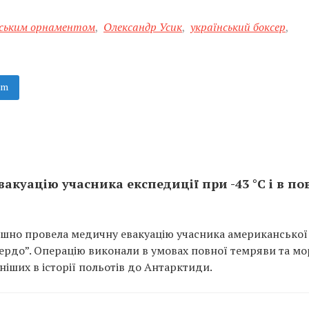
ським орнаментом
,
Олександр Усик
,
український боксер
,
am
акуацію учасника експедиції при -43 °C і в по
пішно провела медичну евакуацію учасника американської
Мердо”. Операцію виконали в умовах повної темряви та мо
дніших в історії польотів до Антарктиди.