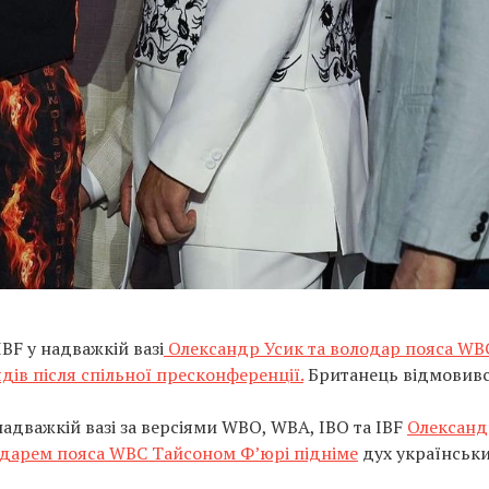
BF у надважкій вазі
Олександр Усик та володар пояса WB
дів після спільної пресконференції.
Британець відмовивс
надважкій вазі за версіями WBO, WBA, IBO та IBF
Олександ
лодарем пояса WBC Тайсоном Ф’юрі підніме
дух українськ