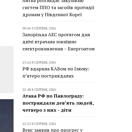
Литва розглядає закупівлю
систем ППО та засобів протидії
дронам у Південної Кореї
00:06 9 СЕРПНЯ, 2026
Запорізька АЕС протягом дня
двічі втрачала зовнішнє
електроживлення – Енергоатом
23:24 8 СЕРПНЯ, 2026
РФ вдарила КАБом по Ізюму:
п’ятеро постраждалих
22:48 8 СЕРПНЯ, 2026
Атака РФ по Павлограду:
постраждали дев’ять людей,
четверо з них – діти
22:25 8 СЕРПНЯ, 2026
Венс заявив про прогрес у