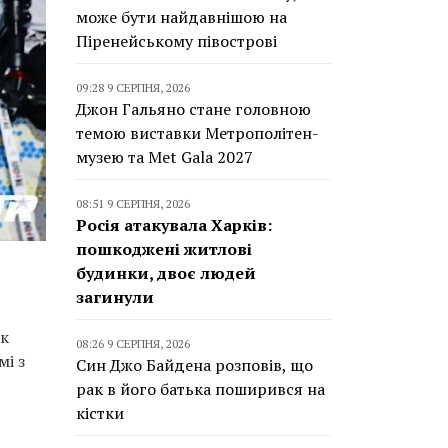
може бути найдавнішою на
Піренейському півострові
09:28 9 СЕРПНЯ, 2026
Джон Гальяно стане головною
темою виставки Метрополітен-
музею та Met Gala 2027
08:51 9 СЕРПНЯ, 2026
Росія атакувала Харків:
пошкоджені житлові
будинки, двоє людей
загинули
ик
08:26 9 СЕРПНЯ, 2026
і з
Син Джо Байдена розповів, що
рак в його батька поширився на
кістки