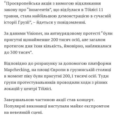
“Проєвропейська акція з вимогою відкликання
закону про “іноагентів”, що відбулася в Тбілісі 11
травня, стала найбільшою демонстрацією в сучасній
історії Грузії”, – йдеться у повідомленні.
За даними Visioner, на антиурядовому протесті “були
присутні щонайменше 200 тисяч осіб, але загалом
протягом дня їхня кількість, ймовірно, наближалася
до 300 тисяч”.
Відповідно до розрахунку за допомогою платформи
Mapchecking, на площі Європи в грузинській столиці
в момент піку були присутні 200,1 тисячі осіб. Туди
групи протестувальників проводили ходи з різних
локацій у центрі Тбілісі.
Завершальною частиною акції став концерт.
Популярні виконавці виступали майже експромтом
на невеликій сцені.