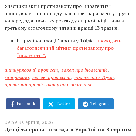
Учасники акції проти закону про “іноагентів”
анонсували, що проведуть ніч біля парламенту Грузії
напередодні початку розгляду спірної ініціативи в
третьому остаточному читанні вранці 13 травня.
В Грузії на площі Європи у Тбілісі
проходить
багатотисячний мітинг проти закону про
“іноагентів”.
антиурядовий протест
,
закон про іноагентів
,
затримані
,
масові протести
,
протести в Грузії
,
протести проти закону про іноагентів
Facebook
Twitter
Telegram
09:39 8 Серпня, 2026
Дощі та грози: погода в Україні на 8 серпня