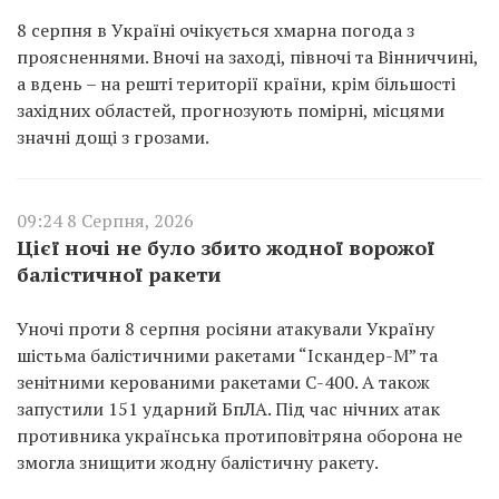
8 серпня в Україні очікується хмарна погода з
проясненнями. Вночі на заході, півночі та Вінниччині,
а вдень – на решті території країни, крім більшості
західних областей, прогнозують помірні, місцями
значні дощі з грозами.
09:24 8 Серпня, 2026
Цієї ночі не було збито жодної ворожої
балістичної ракети
Уночі проти 8 серпня росіяни атакували Україну
шістьма балістичними ракетами “Іскандер-М” та
зенітними керованими ракетами С-400. А також
запустили 151 ударний БпЛА. Під час нічних атак
противника українська протиповітряна оборона не
змогла знищити жодну балістичну ракету.