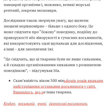
панцирні організми і, можливо, великі морські
рептилії, зокрема мозазаври.
Дослідники також звернули увагу, що щелепи
зношені нерівномірно – більше з одного боку. Це
може свідчити про “бокову” поведінку, подібну до
праворукості або ліворукості в сучасних восьминогів,
які використовують одні щупальця для дослідження,
а інші – для захоплення їжі.
“Це свідчить, що ці тварини були не лише сильними,
а й складно організованими хижаками з розвиненою
поведінкою”, – підсумував Іба.
Скам’янілість віком 300 міл
ьйонів років вважали
найстарішими останками восьминога у світі.
Виявилось, що ц
е інша тварина.
Kraken
,
восьминіг
,
вчені
,
гігантські висьминоги
,