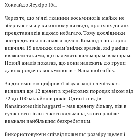
Хоккайдо Ясухіро Іба.
Через те, що м’які тканини восьминогів майже не
зберігаються у викопному вигляді, про їхніх давніх
представників відомо небагато. Тому дослідники
зосередилися на аналізі щелеп. Команда повторно
вивчила 15 великих скам’янілих зразків, які раніше
вважали такими, що належать кальмарам-вампірам.
Новий аналіз показав, що вони належать до групи
давніх родичів восьминогів – Nanaimoteuthis.
За допомогою цифрової візуалізації вчені також
виявили ще 12 щелеп в крейдових породах віком від
72 до 100 мільйонів років. Один із видів –
Nanaimoteuthis haggarti – мав щелепу більшу, ніж в
сучасного гігантського кальмара, якого раніше
вважали найбільшим безхребетним.
Використовуючи співвідношення розміру щелеп і