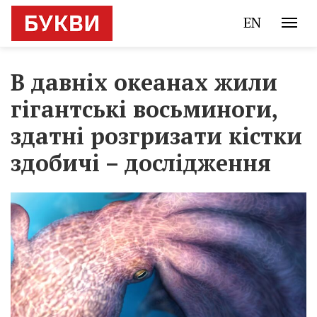
EN
В давніх океанах жили
гігантські восьминоги,
здатні розгризати кістки
здобичі – дослідження