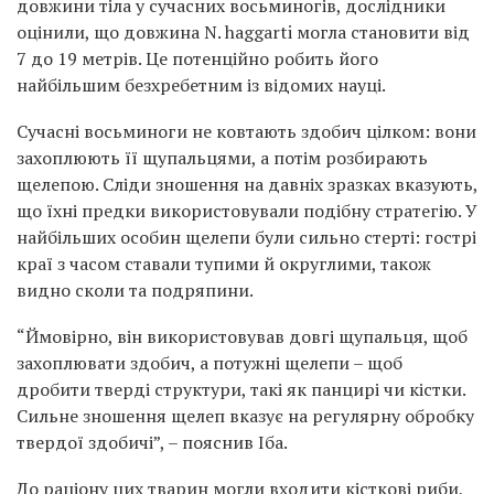
довжини тіла у сучасних восьминогів, дослідники
оцінили, що довжина N. haggarti могла становити від
7 до 19 метрів. Це потенційно робить його
найбільшим безхребетним із відомих науці.
Сучасні восьминоги не ковтають здобич цілком: вони
захоплюють її щупальцями, а потім розбирають
щелепою. Сліди зношення на давніх зразках вказують,
що їхні предки використовували подібну стратегію. У
найбільших особин щелепи були сильно стерті: гострі
краї з часом ставали тупими й округлими, також
видно сколи та подряпини.
“Ймовірно, він використовував довгі щупальця, щоб
захоплювати здобич, а потужні щелепи – щоб
дробити тверді структури, такі як панцирі чи кістки.
Сильне зношення щелеп вказує на регулярну обробку
твердої здобичі”, – пояснив Іба.
До раціону цих тварин могли входити кісткові риби,