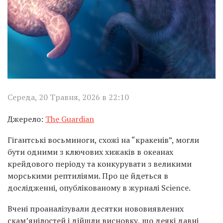
Середа, 20 Травня, 2026 в 22:10
Джерело:
The Guardian
Гігантські восьминоги, схожі на “кракенів”, могли
бути одними з ключових хижаків в океанах
крейдового періоду та конкурувати з великими
морськими рептиліями. Про це йдеться в
дослідженні, опублікованому в журналі Science.
Вчені проаналізували десятки нововиявлених
скам’янілостей і дійшли висновку, що деякі давні