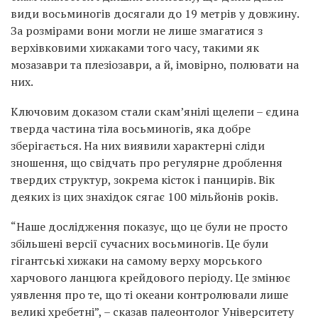
види восьминогів досягали до 19 метрів у довжину.
За розмірами вони могли не лише змагатися з
верхівковими хижаками того часу, такими як
мозазаври та плезіозаври, а й, імовірно, полювати на
них.
Ключовим доказом стали скам’янілі щелепи – єдина
тверда частина тіла восьминогів, яка добре
зберігається. На них виявили характерні сліди
зношення, що свідчать про регулярне дроблення
твердих структур, зокрема кісток і панцирів. Вік
деяких із цих знахідок сягає 100 мільйонів років.
“Наше дослідження показує, що це були не просто
збільшені версії сучасних восьминогів. Це були
гігантські хижаки на самому верху морського
харчового ланцюга крейдового періоду. Це змінює
уявлення про те, що ті океани контролювали лише
великі хребетні”, – сказав палеонтолог Університету