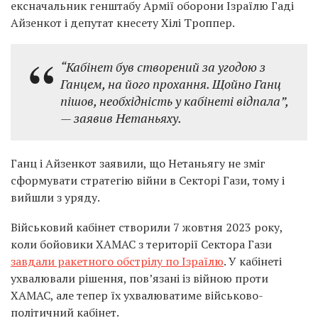
ексначальник генштабу Армії оборони Ізраїлю Гаді
Айзенкот і депутат кнесету Хілі Троппер.
“Кабінет був створений за угодою з
Ганцем, на його прохання. Щойно Ганц
пішов, необхідність у кабінеті відпала”,
— заявив Нетаньяху.
Ганц і Айзенкот заявили, що Нетаньягу не зміг
сформувати стратегію війни в Секторі Гази, тому і
вийшли з уряду.
Військовий кабінет створили 7 жовтня 2023 року,
коли бойовики ХАМАС з території Сектора Гази
завдали ракетного обстрілу по Ізраїлю
. У кабінеті
ухвалювали рішення, пов’язані із війною проти
ХАМАС, але тепер їх ухвалюватиме військово-
політичний кабінет.