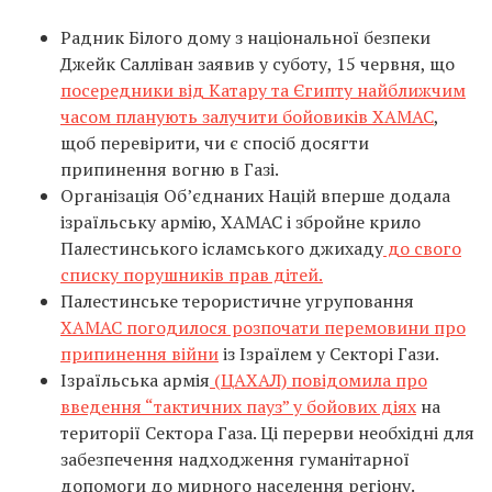
Радник Білого дому з національної безпеки
Джейк Салліван заявив у суботу, 15 червня, що
посередники від Катару та Єгипту найближчим
часом планують залучити бойовиків ХАМАС
,
щоб перевірити, чи є спосіб досягти
припинення вогню в Газі.
Організація Об’єднаних Націй вперше додала
ізраїльську армію, ХАМАС і збройне крило
Палестинського ісламського джихаду
до свого
списку порушників прав дітей.
Палестинське терористичне угруповання
ХАМАС погодилося розпочати перемовини про
припинення війни
із Ізраїлем у Секторі Гази.
Ізраїльська армія
(ЦАХАЛ) повідомила про
введення “тактичних пауз” у бойових діях
на
території Сектора Газа. Ці перерви необхідні для
забезпечення надходження гуманітарної
допомоги до мирного населення регіону.