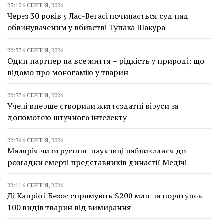
23:10 6 СЕРПНЯ, 2026
Через 30 років у Лас-Вегасі починається суд над
обвинуваченим у вбивстві Тупака Шакура
22:57 6 СЕРПНЯ, 2026
Один партнер на все життя – рідкість у природі: що
відомо про моногамію у тварин
22:37 6 СЕРПНЯ, 2026
Учені вперше створили життєздатні віруси за
допомогою штучного інтелекту
22:36 6 СЕРПНЯ, 2026
Малярія чи отруєння: науковці наблизилися до
розгадки смерті представників династії Медічі
22:11 6 СЕРПНЯ, 2026
Ді Капріо і Безос спрямують $200 млн на порятунок
100 видів тварин від вимирання