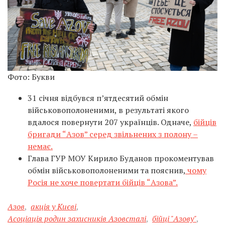
Фото: Букви
31 січня відбувся п’ятдесятий обмін
військовополоненими, в результаті якого
вдалося повернути 207 українців. Одначе,
бійців
бригади “Азов” серед звільнених з полону –
немає.
Глава ГУР МОУ Кирило Буданов прокоментував
обмін військовополоненими та пояснив,
чому
Росія не хоче повертати бійців “Азова”.
Азов
,
акція у Києві
,
Асоціація родин захисників Азовсталі
,
бійці "Азову"
,