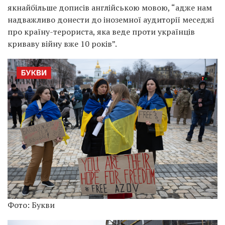
якнайбільше дописів англійською мовою, “адже нам
надважливо донести до іноземної аудиторії меседжі
про країну-терориста, яка веде проти українців
криваву війну вже 10 років”.
Фото: Букви