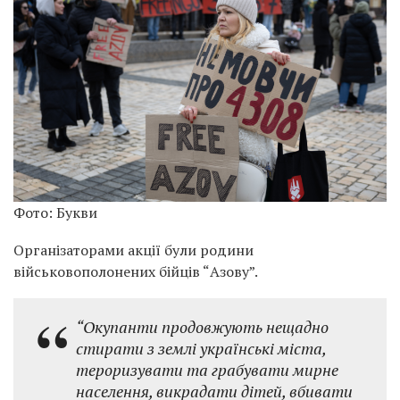
Фото: Букви
Організаторами акції були родини
військовополонених бійців “Азову”.
“Окупанти продовжують нещадно
стирати з землі українські міста,
тероризувати та грабувати мирне
населення, викрадати дітей, вбивати