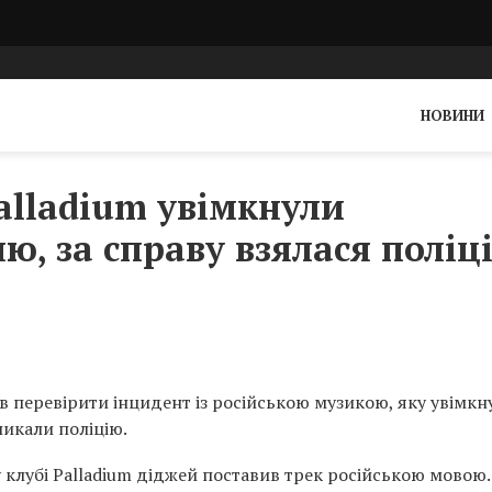
НОВИНИ
Palladium увімкнули
ю, за справу взялася поліц
 перевірити інцидент із російською музикою, яку увімкн
ликали поліцію.
у клубі Palladium діджей поставив трек російською мовою.