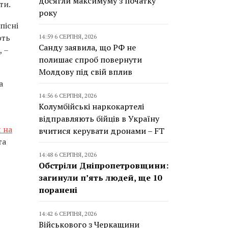
досягли максимуму з початку
ти.
року
пісні
ють
14:59 6 СЕРПНЯ, 2026
Санду заявила, що РФ не
 –
полишає спроб повернути
Молдову під свій вплив
а
14:56 6 СЕРПНЯ, 2026
Колумбійські наркокартелі
відправляють бійців в Україну
 на
вчитися керувати дронами – FT
та
14:48 6 СЕРПНЯ, 2026
Обстріли Дніпропетровщини:
загинули п’ять людей, ще 10
поранені
14:42 6 СЕРПНЯ, 2026
Військового з Черкащини