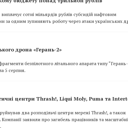
кому бюджету понад трильйон рублів
 виплачує сотні мільярдів рублів субсидій нафтовим
ин за одним зупиняють роботу через атаки українських др
кого дрона «Герань-2»
рагменти безпілотного літального апарата типу “Герань-
а 5 серпня.
ичні центри Thrash!, Liqui Moly, Puma та Inter
руйнував два розподільчі центри мережі Thrash!, а також
p. Компанії заявили про загибель працівників та масштабні
.