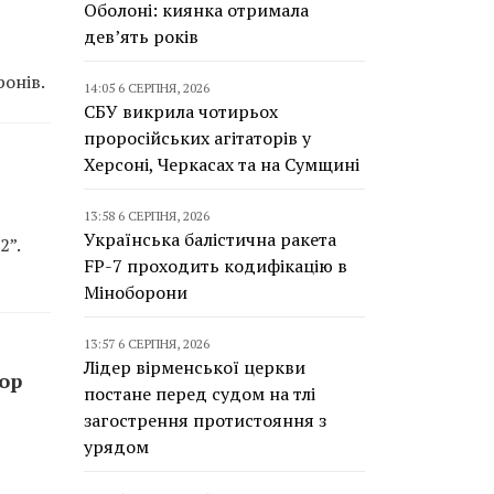
Оболоні: киянка отримала
дев’ять років
онів.
14:05 6 СЕРПНЯ, 2026
СБУ викрила чотирьох
проросійських агітаторів у
Херсоні, Черкасах та на Сумщині
13:58 6 СЕРПНЯ, 2026
Українська балістична ракета
2”.
FP-7 проходить кодифікацію в
Міноборони
13:57 6 СЕРПНЯ, 2026
Лідер вірменської церкви
top
постане перед судом на тлі
загострення протистояння з
урядом