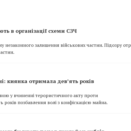
ть в організації схеми СЗЧ
у незаконного залишення військових частин. Підозру от
частин.
ні: киянка отримала дев’ять років
нною у вчиненні терористичного акту проти
ь років позбавлення волі з конфіскацією майна.