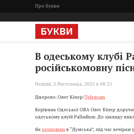
Про Букви
В одеському клубі 
російськомовну пісн
Неділя, 2 Листопада, 2025 в 08:25
Джерело: Олег Кіпер/
Telegram
Керівник Одеської ОВА Олег Кіпер доручив
одеському клубі Palladium. До закладу вик
Як
розповіли
в “Думська”, під час вечірки 