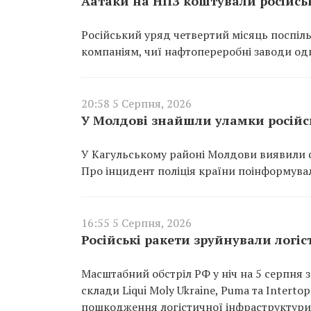
Аатаки на НПЗ коштували російсь
Російський уряд четвертий місяць поспіль
компаніям, чиї нафтопереробні заводи од
20:58 5 Серпня, 2026
У Молдові знайшли уламки російсь
У Кагульському районі Молдови виявили ф
Про інцидент поліція країни поінформувал
16:55 5 Серпня, 2026
Російські ракети зруйнували логіст
Масштабний обстріл РФ у ніч на 5 серпня з
склади Liqui Moly Ukraine, Puma та Interto
пошкодження логістичної інфраструктури