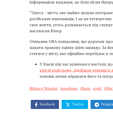
інформацією видання, це була пісня білору
“Одеса – місто, яке майже щодня потерпає в
російських виконавців. І це на четвертом
своє життя, хтось розважається під саунд
наголосив Кіпер.
Очільник ОВА повідомив, що доручив про
надати правову оцінку діям закладу. За й
статися у місті, яке офіційно перебуває в з
У Києві під час вуличного виступу д
кріслі колісному, підійшов чоловік і
чоловік почав ображати його та погр
Війна в Україні
,
інцидент
,
Кіпер
,
клуб
,
Одес
Facebook
Twitter
Telegr