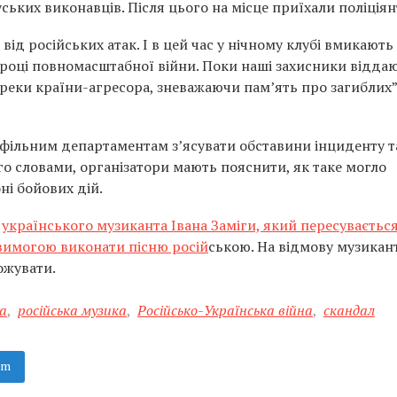
ських виконавців. Після цього на місце приїхали поліціян
ід російських атак. І в цей час у нічному клубі вмикають 
у році повномасштабної війни. Поки наші захисники відда
треки країни-агресора, зневажаючи пам’ять про загиблих”,
фільним департаментам з’ясувати обставини інциденту т
ого словами, організатори мають пояснити, як таке могло
оні бойових дій.
о
українського музиканта Івана Заміги, який пересувається
з вимогою виконати пісню росій
ською. На відмову музикан
ожувати.
а
,
російська музика
,
Російсько-Українська війна
,
скандал
am