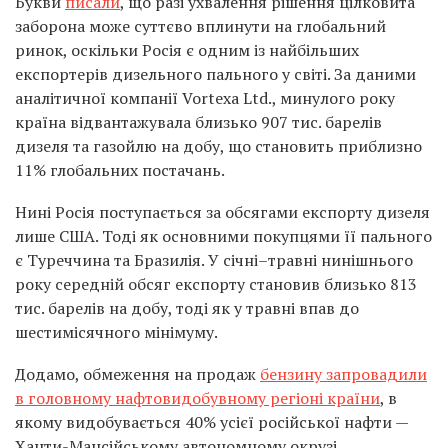
Букви
писали
, що разі ухвалення рішення цілковита
заборона може суттєво вплинути на глобальний
ринок, оскільки Росія є одним із найбільших
експортерів дизельного пального у світі. За даними
аналітичної компанії Vortexa Ltd., минулого року
країна відвантажувала близько 907 тис. барелів
дизеля та газойлю на добу, що становить приблизно
11% глобальних постачань.
Нині Росія поступається за обсягами експорту дизеля
лише США. Тоді як основними покупцями її пального
є Туреччина та Бразилія. У січні–травні нинішнього
року середній обсяг експорту становив близько 813
тис. барелів на добу, тоді як у травні впав до
шестимісячного мінімуму.
Додамо, обмеження на продаж
бензину запровадили
в головному нафтовидобувному регіоні країни
, в
якому видобувається 40% усієї російської нафти —
Ханти-Мансійському автономному окрузі.