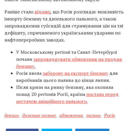
Раніше стало
відомо
, що Росія розглядає можливість
імпорту бензину та дизельного пального, а також
запровадження субсидій для стримування цін на тлі
дефіциту, спричиненого українськими ударами по
нафтопереробних заводах.
У Московському регіоні та Санкт-Петербурзі
почали
запроваджувати обмеження на продаж
бензину.
Росія ввела
заборону на експорт бензину
для
виробників цього палива до кінця липня.
Після кризи на ринку бензину, яка охопила
понад 20 регіонів Росії, країна
постала перед
нестачею авіаційного пального.
бензин
,
дизельне пальне
,
обмеження
,
пальне
,
Росія