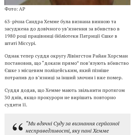
Фото: AP
63-річна Сандра Хемме була визнана винною та
засуджена до довічного ув’язнення за вбивство в
1980 році працівниці бібліотеки Патриції Єшке в
штаті Міссурі.
Однак тепер суддя округу Лівінгстон Райан Хорсман
постановив, що “докази прямо” пов’язують вбивство
Єшке з місцевим поліцейським, який пізніше
потрапив до в’язниці за інший злочин і вже помер.
Суддя додав, що Хемме мають звільнити протягом
30 днів, якщо прокурори не вирішать повторно
судити її.
“Ми вдячні Суду за визнання серйозної
несправедливості, яку пані Хемме