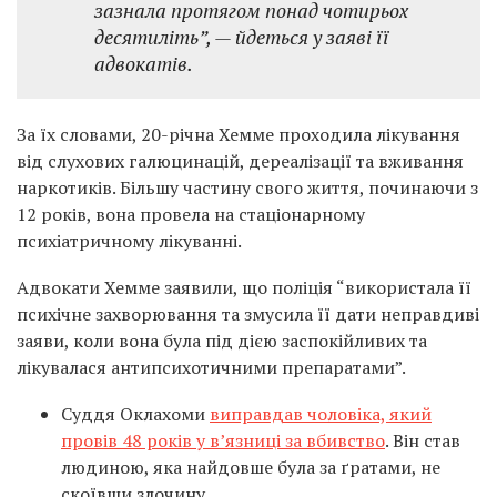
зазнала протягом понад чотирьох
десятиліть”, — йдеться у заяві її
адвокатів.
За їх словами, 20-річна Хемме проходила лікування
від слухових галюцинацій, дереалізації та вживання
наркотиків. Більшу частину свого життя, починаючи з
12 років, вона провела на стаціонарному
психіатричному лікуванні.
Адвокати Хемме заявили, що поліція “використала її
психічне захворювання та змусила її дати неправдиві
заяви, коли вона була під дією заспокійливих та
лікувалася антипсихотичними препаратами”.
Суддя Оклахоми
виправдав чоловіка, який
провів 48 років у в’язниці за вбивство
. Він став
людиною, яка найдовше була за ґратами, не
скоївши злочину.