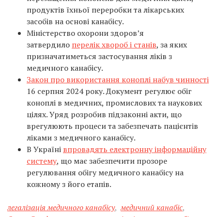
продуктів їхньої переробки та лікарських
засобів на основі канабісу.
Міністерство охорони здоров’я
затвердило
перелік хвороб і станів
, за яких
призначатиметься застосування ліків з
медичного канабісу.
Закон про використання коноплі набув чинності
16 серпня 2024 року. Документ регулює обіг
коноплі в медичних, промислових та наукових
цілях. Уряд розробив підзаконні акти, що
врегулюють процеси та забезпечать пацієнтів
ліками з медичного канабісу.
В Україні
впровадять електронну інформаційну
систему
, що має забезпечити прозоре
регулювання обігу медичного канабісу на
кожному з його етапів.
легалізація медичного канабісу
,
медичний канабіс
,