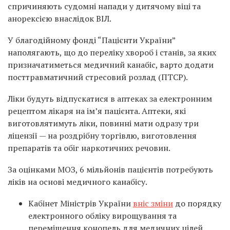
спричиняють судомні напади у дитячому віці та
анорексією внаслідок ВІЛ.
У благодійному фонді “Пацієнти України”
наполягають, що до переліку хвороб і станів, за яких
призначатиметься медичний канабіс, варто додати
посттравматичний стресовий розлад (ПТСР).
Ліки будуть відпускатися в аптеках за електронним
рецептом лікаря на імʼя пацієнта. Аптеки, які
виготовлятимуть ліки, повинні мати одразу три
ліцензії — на роздрібну торгівлю, виготовлення
препаратів та обіг наркотичних речовин.
За оцінками МОЗ, 6 мільйонів пацієнтів потребують
ліків на основі медичного канабісу.
Кабінет Міністрів України
вніс зміни
до порядку
електронного обліку вирощування та
переміщення конопель для медичних цілей,