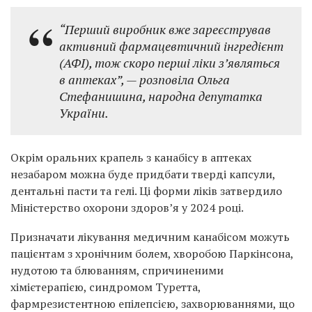
“Перший виробник вже зареєстрував
активний фармацевтичний інгредієнт
(АФІ), тож скоро перші ліки з’являться
в аптеках”, — розповіла Ольга
Стефанишина, народна депутатка
України.
Окрім оральних крапель з канабісу в аптеках
незабаром можна буде придбати тверді капсули,
дентальні пасти та гелі. Ці форми ліків затвердило
Міністерство охорони здоров’я у 2024 році.
Призначати лікування медичним канабісом можуть
пацієнтам з хронічним болем, хворобою Паркінсона,
нудотою та блюванням, спричиненими
хімієтерапією, синдромом Туретта,
фармрезистентною епілепсією, захворюваннями, що