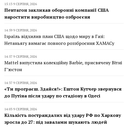
15:13 9 СЕРПНЯ, 2026
Пентагон закликав оборонні компанії США
наростити виробництво озброєєня
14:59 9 СЕРПНЯ, 2026
Ізраїль відхилив план США щодо миру в Газі:
Нетаньягу вимагає повного роззброєння ХАМАСу
14:57 9 СЕРПНЯ, 2026
Mattel випустила колекційну Barbie, присвячену Вітні
Г’юстон
14:37 9 СЕРПНЯ, 2026
«Ти програєш. Здайся!»: Ештон Кутчер звернувся
до Путіна після удару по стадіону в Одесі
14:03 9 СЕРПНЯ, 2026
Кількість постраждалих від удару РФ по Харкову
зросла до 27: під завалами шукають людей