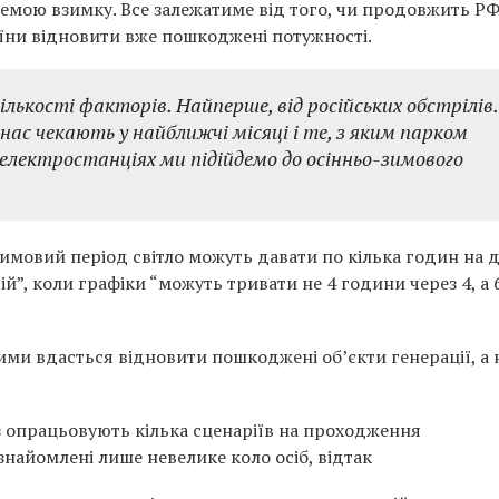
темою взимку. Все залежатиме від того, чи продовжить Р
аїни відновити вже пошкоджені потужності.
ількості факторів. Найперше, від російських обстрілів.
нас чекають у найближчі місяці і те, з яким парком
роелектростанціях ми підійдемо до осінньо-зимового
мовий період світло можуть давати по кілька годин на д
й”, коли графіки “можуть тривати не 4 години через 4, а 
зими вдасться відновити пошкоджені об’єкти генерації, а 
аз опрацьовують кілька сценаріїв на проходження
найомлені лише невелике коло осіб, відтак