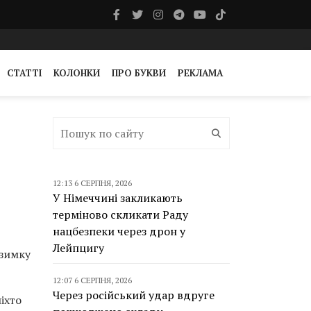
СТАТТІ
КОЛОНКИ
ПРО БУКВИ
РЕКЛАМА
12:13 6 СЕРПНЯ, 2026
У Німеччині закликають
терміново скликати Раду
нацбезпеки через дрон у
Лейпцигу
взимку
12:07 6 СЕРПНЯ, 2026
Через російський удар вдруге
іхто