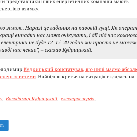
 чи представники інших енергетичних компаній мають
енергією взимку.
ою зимою. Наразі це гадання на кавовій гущі. Як операт
ращі випадки нас може очікувати, і дії під час кожного
 електрики не буде 12-15-20 годин ми просто не можем
авді нас чекає”, ‒ сказав Кудрицький.
Володимир
Кудрицький констатував, що нині маємо абсол
 енергосистеми
. Найбільш критична ситуація склалась на
у
,
Володимир Кудрицький
,
електроенергія
,
am