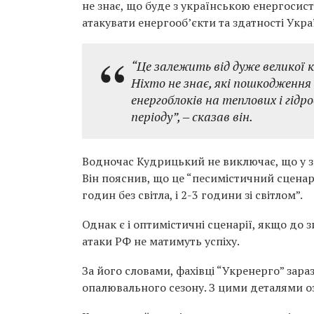
не знає, що буде з українською енергосис
атакувати енергооб’єкти та здатності Укр
“Це залежить від дуже великої к
Ніхто не знає, які пошкодження 
енергоблоків на теплових і гід
періоду”, ‒ сказав він.
Водночас Кудрицький не виключає, що у зи
Він пояснив, що це “песимістичний сценарі
годин без світла, і 2-3 години зі світлом”.
Однак є і оптимістичні сценарії, якщо до 
атаки РФ не матимуть успіху.
За його словами, фахівці “Укренерго” зар
опалювального сезону. З цими деталями оз