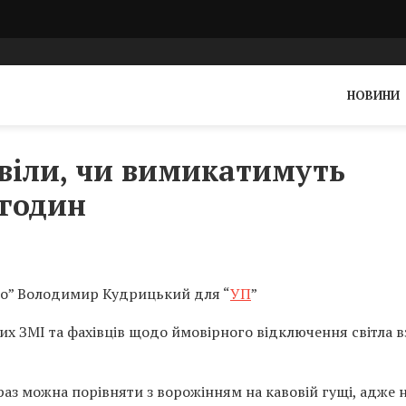
НОВИНИ
овіли, чи вимикатимуть
 годин
го” Володимир Кудрицький для “
УП
”
их ЗМІ та фахівців щодо ймовірного відключення світла 
раз можна порівняти з ворожінням на кавовій гущі, адже н