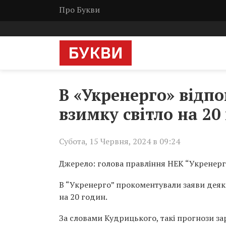
Про Букви
В «Укренерго» відп
взимку світло на 20
Субота, 15 Червня, 2024 в 09:24
Джерело: голова правління НЕК “Укренер
В “Укренерго” прокоментували заяви деяк
на 20 годин.
За словами Кудрицького, такі прогнози за