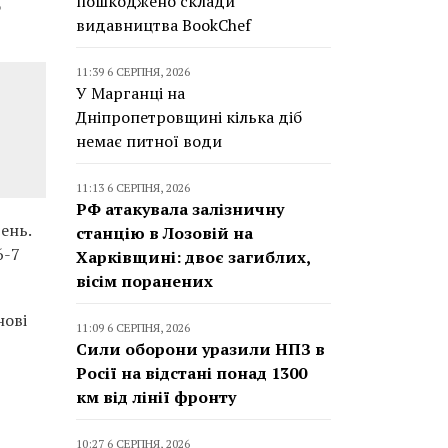
пошкоджено склади
Ф
видавництва BookChef
11:39 6 СЕРПНЯ, 2026
У Марганці на
Дніпропетровщині кілька діб
немає питної води
11:13 6 СЕРПНЯ, 2026
РФ атакувала залізничну
ень.
станцію в Лозовій на
6-7
Харківщині: двоє загиблих,
вісім поранених
нові
11:09 6 СЕРПНЯ, 2026
Сили оборони уразили НПЗ в
Росії на відстані понад 1300
км від лінії фронту
10:27 6 СЕРПНЯ, 2026