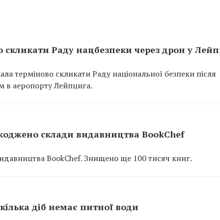
о скликати Раду нацбезпеки через дрон у Лей
икала терміново скликати Раду національної безпеки після
м в аеропорту Лейпцига.
шкоджено склади видавництва BookChef
видавництва BookChef. Знищено ще 100 тисяч книг.
кілька діб немає питної води