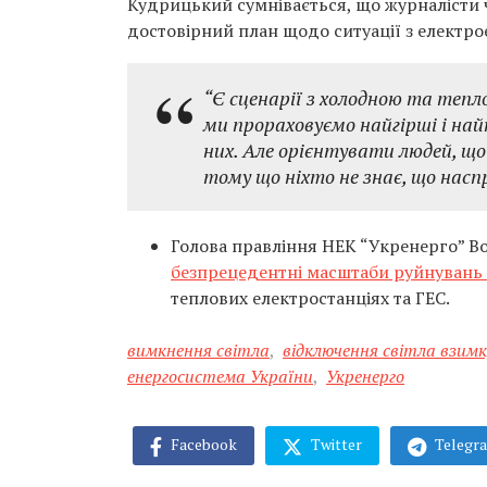
Кудрицький сумнівається, що журналісти
достовірний план щодо ситуації з електро
“Є сценарії з холодною та тепл
ми прораховуємо найгірші і найк
них. Але орієнтувати людей, що
тому що ніхто не знає, що наспр
Голова правління НЕК “Укренерго” 
безпрецедентні масштаби руйнувань
теплових електростанціях та ГЕС.
вимкнення світла
,
відключення світла взимк
енергосистема України
,
Укренерго
Facebook
Twitter
Telegr