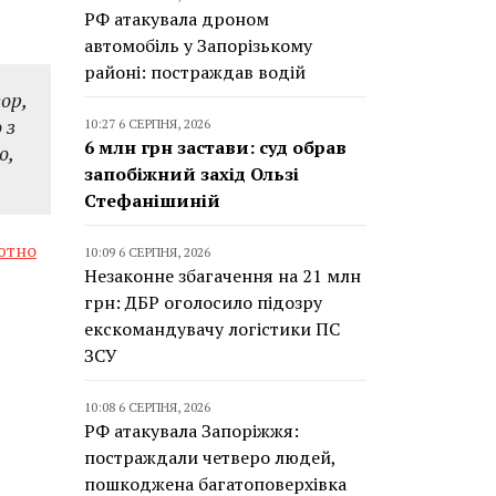
РФ атакувала дроном
автомобіль у Запорізькому
районі: постраждав водій
ор,
 з
10:27 6 СЕРПНЯ, 2026
6 млн грн застави: суд обрав
о,
запобіжний захід Ользі
Стефанішиній
ютно
10:09 6 СЕРПНЯ, 2026
Незаконне збагачення на 21 млн
грн: ДБР оголосило підозру
екскомандувачу логістики ПС
ЗСУ
10:08 6 СЕРПНЯ, 2026
РФ атакувала Запоріжжя:
постраждали четверо людей,
пошкоджена багатоповерхівка