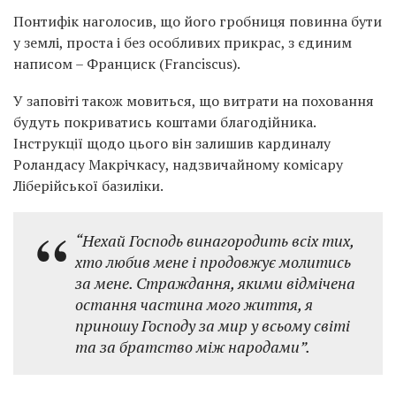
Понтифік наголосив, що його гробниця повинна бути
у землі, проста і без особливих прикрас, з єдиним
написом – Франциск (Franciscus).
У заповіті також мовиться, що витрати на поховання
будуть покриватись коштами благодійника.
Інструкції щодо цього він залишив кардиналу
Роландасу Макрічкасу, надзвичайному комісару
Ліберійської базиліки.
“Нехай Господь винагородить всіх тих,
хто любив мене і продовжує молитись
за мене. Страждання, якими відмічена
остання частина мого життя, я
приношу Господу за мир у всьому світі
та за братство між народами”.