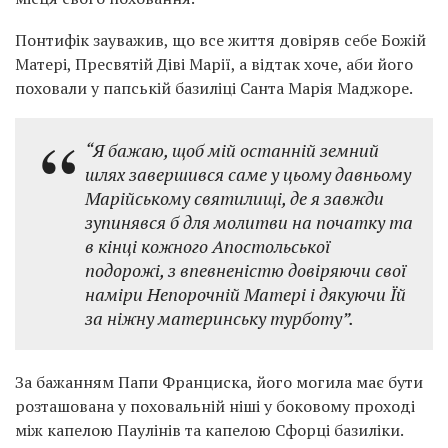
Понтифік зауважив, що все життя довіряв себе Божій
Матері, Пресвятій Діві Марії, а відтак хоче, аби його
поховали у папській базиліці Санта Марія Маджоре.
“Я бажаю, щоб мій останній земний
шлях завершився саме у цьому давньому
Марійському святилищі, де я завжди
зупинявся б для молитви на початку та
в кінці кожного Апостольської
подорожі, з впевненістю довіряючи свої
наміри Непорочній Матері і дякуючи Їй
за ніжну материнську турботу”.
За бажанням Папи Франциска, його могила має бути
розташована у поховальній ніші у боковому проході
між капелою Паулінів та капелою Сфорці базиліки.