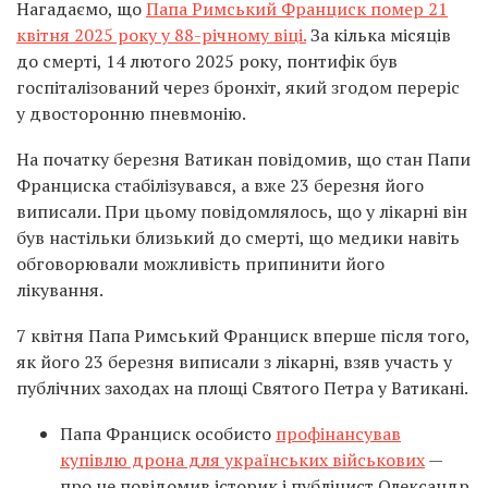
Нагадаємо, що
Папа Римський Франциск помер 21
квітня 2025 року у 88-річному віці.
За кілька місяців
до смерті, 14 лютого 2025 року, понтифік був
госпіталізований через бронхіт, який згодом переріс
у двосторонню пневмонію.
На початку березня Ватикан повідомив, що стан Папи
Франциска стабілізувався, а вже 23 березня його
виписали. При цьому повідомлялось, що у лікарні він
був настільки близький до смерті, що медики навіть
обговорювали можливість припинити його
лікування.
7 квітня Папа Римський Франциск вперше після того,
як його 23 березня виписали з лікарні, взяв участь у
публічних заходах на площі Святого Петра у Ватикані.
Папа Франциск особисто
профінансував
купівлю дрона для українських військових
—
про це повідомив історик і публіцист Олександр