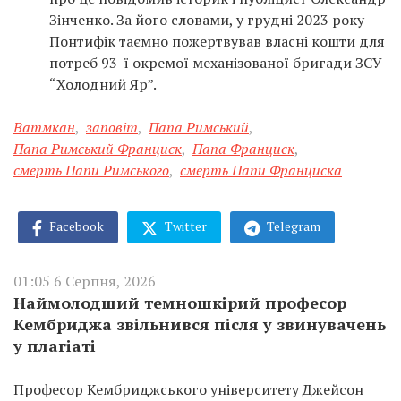
Зінченко. За його словами, у грудні 2023 року
Понтифік таємно пожертвував власні кошти для
потреб 93-ї окремої механізованої бригади ЗСУ
“Холодний Яр”.
Ватмкан
,
заповіт
,
Папа Римський
,
Папа Римський Франциск
,
Папа Франциск
,
смерть Папи Римського
,
смерть Папи Франциска
Facebook
Twitter
Telegram
01:05 6 Серпня, 2026
Наймолодший темношкірий професор
Кембриджа звільнився після у звинувачень
у плагіаті
Професор Кембриджського університету Джейсон