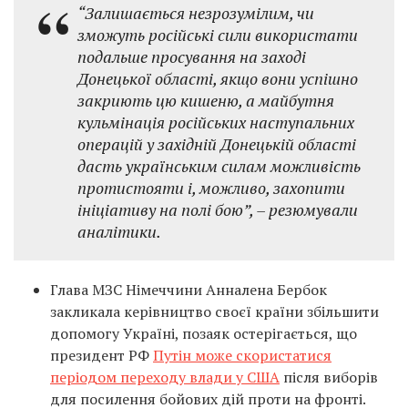
“Залишається незрозумілим, чи
зможуть російські сили використати
подальше просування на заході
Донецької області, якщо вони успішно
закриють цю кишеню, а майбутня
кульмінація російських наступальних
операцій у західній Донецькій області
дасть українським силам можливість
протистояти і, можливо, захопити
ініціативу на полі бою”, – резюмували
аналітики.
Глава МЗС Німеччини Анналена Бербок
закликала керівництво своєї країни збільшити
допомогу Україні, позаяк остерігається, що
президент РФ
Путін може скористатися
періодом переходу влади у США
після виборів
для посилення бойових дій проти на фронті.