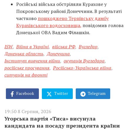
Російські війська обстріляли Курахове у
Покровському районі Донеччини. В результаті
частково
пошкоджено Тернівську дамбу
Курахівського водосховища,
повідомив голова
Донецької ОВА Вадим Філашкін.
ISW
,
Війна в Україні
,
війська РФ
,
Вугледар
,
Донецька область
,
Донеччина
,
Інститут вивчення війни
,
окупація Вугледара
,
російське просування
,
Російсько-Українська війна
,
ситуація на фронті
Facebook
Twitter
Telegram
19:50 8 Серпня, 2026
Угорська партія «Тиса» висунула
кандидата на посаду президента країни