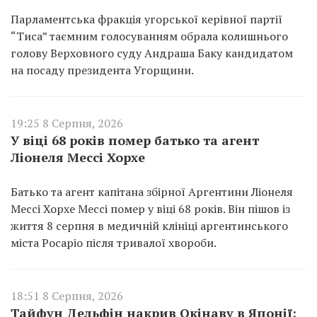
Парламентська фракція угорської керівної партії
“Тиса” таємним голосуванням обрала колишнього
голову Верховного суду Андраша Баку кандидатом
на посаду президента Угорщини.
19:25 8 Серпня, 2026
У віці 68 років помер батько та агент
Ліонеля Мессі Хорхе
Батько та агент капітана збірної Аргентини Ліонеля
Мессі Хорхе Мессі помер у віці 68 років. Він пішов із
життя 8 серпня в медичній клініці аргентинського
міста Росаріо після тривалої хвороби.
18:51 8 Серпня, 2026
Тайфун Дельфін накрив Окінаву в Японії: