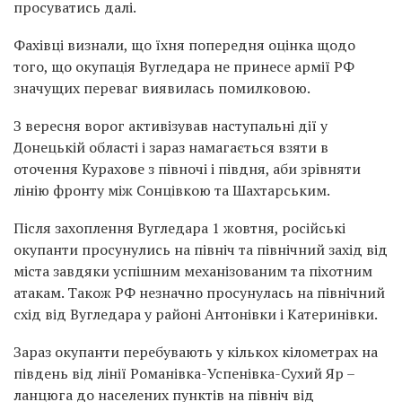
просуватись далі.
Фахівці визнали, що їхня попередня оцінка щодо
того, що окупація Вугледара не принесе армії РФ
значущих переваг виявилась помилковою.
З вересня ворог активізував наступальні дії у
Донецькій області і зараз намагається взяти в
оточення Курахове з півночі і півдня, аби зрівняти
лінію фронту між Сонцівкою та Шахтарським.
Після захоплення Вугледара 1 жовтня, російські
окупанти просунулись на північ та північний захід від
міста завдяки успішним механізованим та піхотним
атакам. Також РФ незначно просунулась на північний
схід від Вугледара у районі Антонівки і Катеринівки.
Зараз окупанти перебувають у кількох кілометрах на
південь від лінії Романівка-Успенівка-Сухий Яр –
ланцюга до населених пунктів на північ від