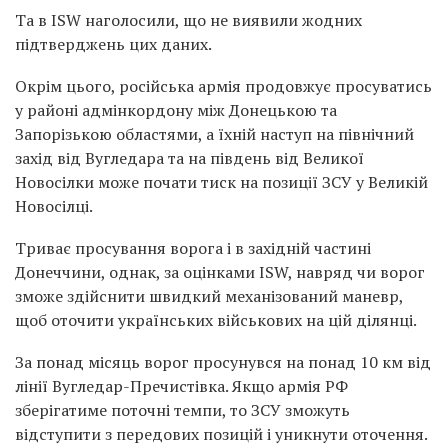
Та в ISW наголосили, що не виявили жодних
підтверджень цих даних.
Окрім цього, російська армія продовжує просуватись
у районі адмінкордону між Донецькою та
Запорізькою областями, а їхній наступ на північний
захід від Вугледара та на південь від Великої
Новосілки може почати тиск на позиції ЗСУ у Великій
Новосілці.
Триває просування ворога і в західній частині
Донеччини, однак, за оцінками ISW, навряд чи ворог
зможе здійснити швидкий механізований маневр,
щоб оточити українських військових на цій ділянці.
За понад місяць ворог просунувся на понад 10 км від
лінії Вугледар-Пречистівка. Якщо армія РФ
зберігатиме поточні темпи, то ЗСУ зможуть
відступити з передових позицій і уникнути оточення.