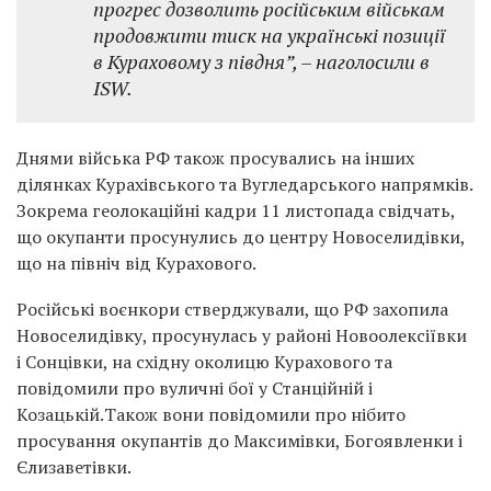
прогрес дозволить російським військам
продовжити тиск на українські позиції
в Кураховому з півдня”, – наголосили в
ISW.
Днями війська РФ також просувались на інших
ділянках Курахівського та Вугледарського напрямків.
Зокрема геолокаційні кадри 11 листопада свідчать,
що окупанти просунулись до центру Новоселидівки,
що на північ від Курахового.
Російські воєнкори стверджували, що РФ захопила
Новоселидівку, просунулась у районі Новоолексіївки
і Сонцівки, на східну околицю Курахового та
повідомили про вуличні бої у Станційній і
Козацькій.Також вони повідомили про нібито
просування окупантів до Максимівки, Богоявленки і
Єлизаветівки.