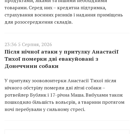
продуктами, ліками та іншими необхідними
товарами. Серед них – кредитна підтримка,
страхування воєнних ризиків і надання приміщень
для розосередження складів.
23:36 5 Серпня, 2026
Після нічної атаки у притулку Анастасії
Тихої померки дві евакуйовані з
Донеччини собаки
У притулку зооволонтерки Анастасії Тихої після
нічного обстрілу померли дві літні собаки –
ротвейлер Бублик і 17-річна Маша. Вибухами також
пошкодило більшість вольєрів, а тварини протягом
ночі перебували у сильному стресі.