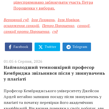
цілеспрямовано заблокувати участь Петра
Порошенка у виборах.
Верховний суд
,
Ігор Головань
,
Ілля Новіков
,
оскарження санкцій
,
Петро Порошенко
,
санкції
,
санкції проти Порошенка
,
суд
Facebook
Twitter
Telegram
01:05 6 Серпня, 2026
Наймолодший темношкірий професор
Кембриджа звільнився після у звинувачень
у плагіаті
Професор Кембриджського університету Джейсон
Ардей негайно залишив посаду після звинувачень у
плагіаті та початку перевірки його академічних
кваліфікацій. Він визнав помилки у своїх роботах, але