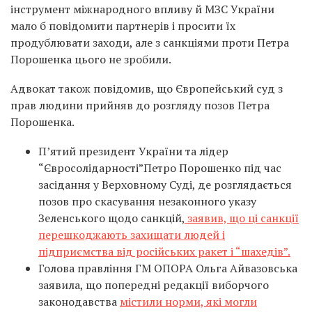
інструмент міжнародного впливу й МЗС України
мало б повідомити партнерів і просити їх
продублювати заходи, але з санкціями проти Петра
Порошенка цього не зробили.
Адвокат також повідомив, що Європейський суд з
прав людини прийняв до розгляду позов Петра
Порошенка.
П’ятий президент України та лідер
“Євросолідарності”Петро Порошенко під час
засідання у Верховному Суді, де розглядається
позов про скасування незаконного указу
Зеленського щодо санкцій,
заявив, що ці санкції
перешкоджають захищати людей і
підприємства від російських ракет і “шахедів”.
Голова правління ГМ ОПОРА Ольга Айвазовська
заявила, що попередні редакції виборчого
законодавства
містили норми, які могли