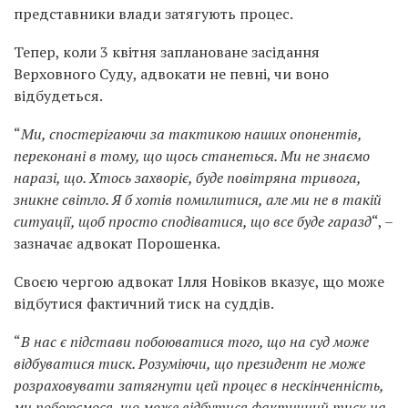
представники влади затягують процес.
Тепер, коли 3 квітня заплановане засідання
Верховного Суду, адвокати не певні, чи воно
відбудеться.
“
Ми, спостерігаючи за тактикою наших опонентів,
переконані в тому, що щось станеться. Ми не знаємо
наразі, що. Хтось захворіє, буде повітряна тривога,
зникне світло. Я б хотів помилитися, але ми не в такій
ситуації, щоб просто сподіватися, що все буде гаразд
“, –
зазначає адвокат Порошенка.
Своєю чергою адвокат Ілля Новіков вказує, що може
відбутися фактичний тиск на суддів.
“
В нас є підстави побоюватися того, що на суд може
відбуватися тиск. Розуміючи, що президент не може
розраховувати затягнути цей процес в нескінченність,
ми побоюємося, що може відбутися фактичний тиск на