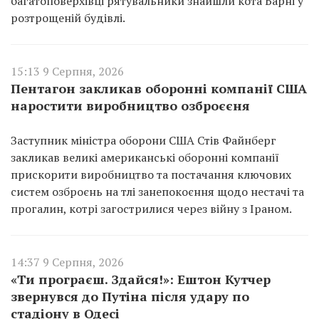
багатоповерхівці рятувальники знайшли кота Барні у
розтрощеній будівлі.
15:13 9 Серпня, 2026
Пентагон закликав оборонні компанії США
наростити виробництво озброєєня
Заступник міністра оборони США Стів Файнберг
закликав великі американські оборонні компанії
прискорити виробництво та постачання ключових
систем озброєнь на тлі занепокоєння щодо нестачі та
прогалин, котрі загострилися через війну з Іраном.
14:37 9 Серпня, 2026
«Ти програєш. Здайся!»: Ештон Кутчер
звернувся до Путіна після удару по
стадіону в Одесі