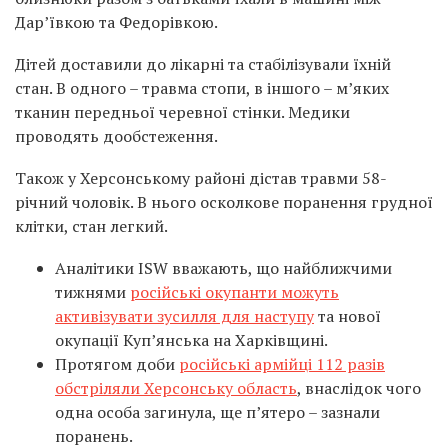
Дар’ївкою та Федорівкою.
Дітей доставили до лікарні та стабілізували їхній
стан.
В одного – травма стопи, в іншого – м’яких
тканин передньої черевної стінки. Медики
проводять дообстеження.
Також у Херсонському районі дістав травми 58-
річний чоловік. В нього осколкове поранення грудної
клітки, стан легкий.
Аналітики ISW вважають, що найближчими
тижнями
російські окупанти можуть
активізувати зусилля для наступу
та нової
окупації Куп’янська на Харківщині.
Протягом доби
російські армійці 112 разів
обстріляли Херсонську область
, внаслідок чого
одна особа загинула, ще п’ятеро – зазнали
поранень.