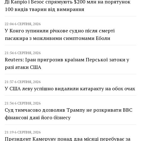
Ді Капріо і Безос спрямують $200 млн на порятунок
100 видів тварин від вимирання
22:04 6 СЕРПНЯ, 2026
У Конго зупинили річкове судно після смерті
пасажира з можливими симптомами Еболи
21:54 6 СЕРПНЯ, 2026
Reuters: Іран пригрозив країнам Перської затоки у
разі атаки США
21:37 6 СЕРПНЯ, 2026
У США леву успішно видалили катаракту на обох очах
21:34 6 СЕРПНЯ, 2026
Суд тимчасово дозволив Трампу не розкривати BBC
фінансові дані його бізнесу
21:19 6 СЕРПНЯ, 2026
Президент Камеруну понад два місяці перебуває за