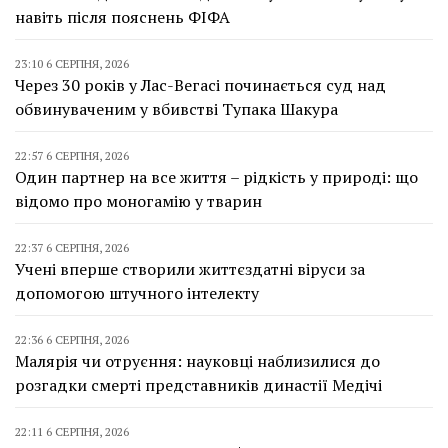
навіть після пояснень ФІФА
23:10 6 СЕРПНЯ, 2026
Через 30 років у Лас-Вегасі починається суд над
обвинуваченим у вбивстві Тупака Шакура
22:57 6 СЕРПНЯ, 2026
Один партнер на все життя – рідкість у природі: що
відомо про моногамію у тварин
22:37 6 СЕРПНЯ, 2026
Учені вперше створили життєздатні віруси за
допомогою штучного інтелекту
22:36 6 СЕРПНЯ, 2026
Малярія чи отруєння: науковці наблизилися до
розгадки смерті представників династії Медічі
22:11 6 СЕРПНЯ, 2026