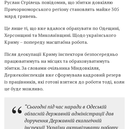
Руслан Стрілець повідомив, що збитки довкіллю
Причорноморського регіону становлять майже 305
млрд гривень.
Це лише ті, що вже вдалося обрахувати по Одещині,
Херсонщині та Миколаївщині. Щодо українського
Криму – попереду масштабна робота.
Після деокупації Криму інспектори безпосередньо
працюватимуть на місцях та обраховуватимуть
збитки. За словами очільника Міндовкілля,
Держекоінспекція вже сформувала кадровий резерв
із працівників, які готові взятися до роботи тоді, коли
це буде можливо.
“Сьогодні під час наради в Одеській
обласній державній адміністрації дав
доручення Державній екологічній
інспекції України активізувати роботу