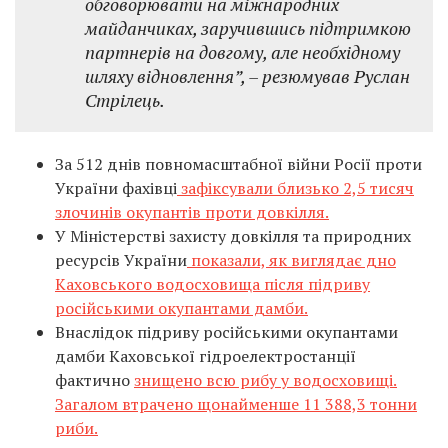
обговорювати на міжнародних
майданчиках, заручившись підтримкою
партнерів на довгому, але необхідному
шляху відновлення”, – резюмував Руслан
Стрілець.
За 512 днів повномасштабної війни Росії проти
України фахівці
зафіксували близько 2,5 тисяч
злочинів окупантів проти довкілля.
У Міністерстві захисту довкілля та природних
ресурсів України
показали, як виглядає дно
Каховського водосховища після підриву
російськими окупантами дамби.
Внаслідок підриву російськими окупантами
дамби Каховської гідроелектростанції
фактично
знищено всю рибу у водосховищі.
Загалом втрачено щонайменше 11 388,3 тонни
риби.