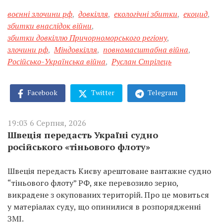
воєнні злочини рф
,
довкілля
,
екологічні збитки
,
екоцид
,
збитки внаслідок війни
,
збитки довкіллю Причорноморського регіону
,
злочини рф
,
Міндовкілля
,
повномасштабна війна
,
Російсько-Українська війна
,
Руслан Стрілець
Facebook
Twitter
Telegram
19:03 6 Серпня, 2026
Швеція передасть Україні судно
російського «тіньового флоту»
Швеція передасть Києву арештоване вантажне судно
“тіньового флоту” РФ, яке перевозило зерно,
викрадене з окупованих територій. Про це мовиться
у матеріалах суду, що опинилися в розпорядженні
ЗМІ.