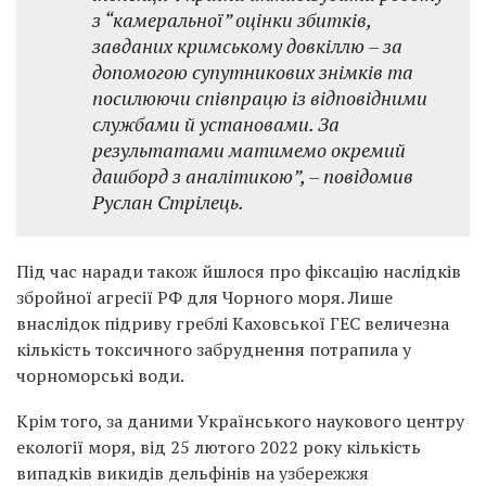
з “камеральної” оцінки збитків,
завданих кримському довкіллю – за
допомогою супутникових знімків та
посилюючи співпрацю із відповідними
службами й установами. За
результатами матимемо окремий
дашборд з аналітикою”, – повідомив
Руслан Стрілець.
Під час наради також йшлося про фіксацію наслідків
збройної агресії РФ для Чорного моря. Лише
внаслідок підриву греблі Каховської ГЕС величезна
кількість токсичного забруднення потрапила у
чорноморські води.
Крім того, за даними Українського наукового центру
екології моря, від 25 лютого 2022 року кількість
випадків викидів дельфінів на узбережжя