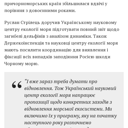
причорноморських країн збільшилася вдвічі у
порівння з довоєнними роками.
Руслан Стрілець доручив Українському науковому
центру екології моря підготувати повний звіт щодо
загибелі дельфінів з аналізом динаміки. Також
Держекоінспекція та науковці центру екології моря
мають посилити координацію для виявлення і
фіксації всіх випадків заподіяння Росією шкоди
Чорному морю.
“І вже зараз треба думати про
відновлення. Тож Український науковий
центр екології моря напрацює
пропозиції щодо конкретних заходів з
відновлення морської екосистеми. Ми
включимо їх у програму, яку на початку
наступного року розпочнемо