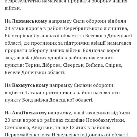
безрезультатно намагався прорвати оборону наших
військ.
На
Лиманському
напрямку Сили оборони відбили
24 атаки ворога в районі Серебрянського лісництва,
Білогорівки Луганської області та Веселого Донецької
області, де противник за підтримки авіації намагався
прорвати оборону наших військ. Водночас ворог
завдав авіаційних ударів в районах населених
пунктів: Терни, Діброва, Сіверськ, Виїмка, Спірне,
Веселе Донецької області.
На
Бахмутському
напрямку Силами оборони
відбито 4 атаки противника в районі населеного
пункту Богданівка Донецької області.
На
Авдіївському
напрямку, наші захисники відбили
20 атак ворога в районах східніше Новобахмутівки,
Степового, Авдіївки, та ще 12 атак в районах
Первомайського та Невельського Донецької області,