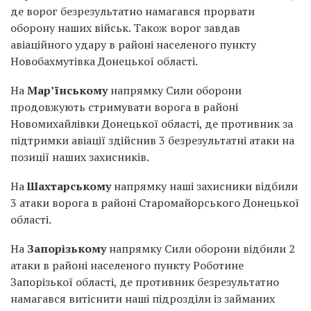
де ворог безрезультатно намагався прорвати
оборону наших військ. Також ворог завдав
авіаційного удару в районі населеного пункту
Новобахмутівка Донецької області.
На
Мар’їнському
напрямку Сили оборони
продовжують стримувати ворога в районі
Новомихайлівки Донецької області, де противник за
підтримки авіації здійснив 3 безрезультатні атаки на
позиції наших захисників.
На
Шахтарському
напрямку наші захисники відбили
3 атаки ворога в районі Старомайорського Донецької
області.
На
Запорізькому
напрямку Сили оборони відбили 2
атаки в районі населеного пункту Роботине
Запорізької області, де противник безрезультатно
намагався витіснити наші підрозділи із займаних