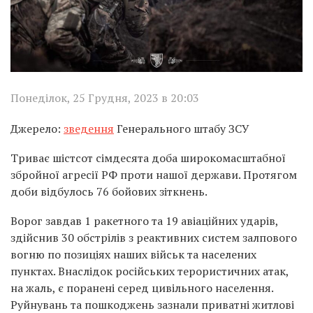
Понеділок, 25 Грудня, 2023 в 20:03
Джерело:
зведення
Генерального штабу ЗСУ
Триває шістсот сімдесята доба широкомасштабної
збройної агресії РФ проти нашої держави. Протягом
доби відбулось 76 бойових зіткнень.
Ворог завдав 1 ракетного та 19 авіаційних ударів,
здійснив 30 обстрілів з реактивних систем залпового
вогню по позиціях наших військ та населених
пунктах. Внаслідок російських терористичних атак,
на жаль, є поранені серед цивільного населення.
Руйнувань та пошкоджень зазнали приватні житлові