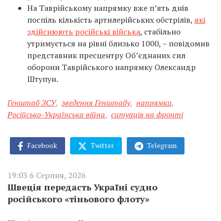
На Таврійському напрямку вже п’ять днів
поспіль кількість артилерійських обстрілів,
які
здійснюють російські війська
, стабільно
утримується на рівні близько 1000, – повідомив
представник пресцентру Об’єднаних сил
оборони Таврійського напрямку Олександр
Штупун.
Генштаб ЗСУ
,
зведення Генштабу
,
напрямки
,
Російсько-Українська війна
,
ситуація на фронті
Facebook
Twitter
Telegram
19:03 6 Серпня, 2026
Швеція передасть Україні судно
російського «тіньового флоту»