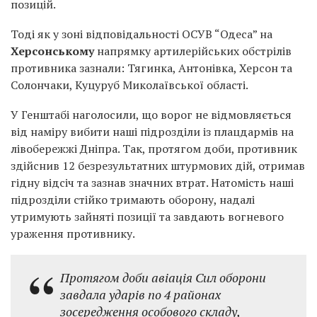
позицій.
Тоді як у зоні відповідальності ОСУВ “Одеса” на
Херсонському
напрямку артилерійських обстрілів
противника зазнали: Тягинка, Антонівка, Херсон та
Солончаки, Куцуруб Миколаївської області.
У Генштабі наголосили, що ворог не відмовляється
від наміру вибити наші підрозділи із плацдармів на
лівобережжі Дніпра. Так, протягом доби, противник
здійснив 12 безрезультатних штурмових дій, отримав
гідну відсіч та зазнав значних втрат. Натомість наші
підрозділи стійко тримають оборону, надалі
утримують зайняті позиції та завдають вогневого
ураження противнику.
Протягом доби авіація Сил оборони
завдала ударів по 4 районах
зосередження особового складу,