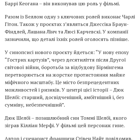
Баррі Кеогана – він виконував цю роль у фільмі.
Разом із Беллом одну з ключових ролей виконає Чарлі
Гітон. Також у проєктах з’являться Джессіка Браун-
Фіндлей, Лашана Лінч та Люсі Карчевскі. У компанії
зазначили, що деталі їхніх ролей оголосять пізніше.
У синопсисі нового проєкту йдеться: “У нову епоху
“Гострих картузів”, через десятиліття після Другої
світової війни, боротьба за відбудову Бірмінгема
перетворюється на жорстке протистояння майже
міфічного масштабу. Це місто безпрецедентних
можливостей і ризиків. У центрі цієї історії – Дюк
Шелбі: старший, досвідченіший, амбітніший і, без
сумніву, небезпечніший”.
Дюк Шелбі – позашлюбний син Томмі Шелбі, якого
зіграв Кілліан Мерфі. У фільмі цей персонаж гине.
Автор і сценарист франшизи Стівен Найт повідомив,