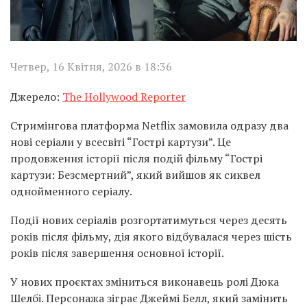
Четвер, 16 Квітня, 2026 в 18:36
Джерело:
The Hollywood Reporter
Стримінгова платформа Netflix замовила одразу два
нові серіали у всесвіті “Гострі картузи”. Це
продовження історії після подій фільму “Гострі
картузи: Безсмертний”, який вийшов як сиквел
однойменного серіалу.
Події нових серіалів розгортатимуться через десять
років після фільму, дія якого відбувалася через шість
років після завершення основної історії.
У нових проєктах зміниться виконавець ролі Дюка
Шелбі. Персонажа зіграє Джеймі Белл, який замінить