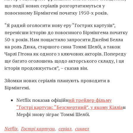
що події нових серіалів розгортатимуться у
повоєнному Бірмінгемі початку 1950-х років.
“Я радий оголосити нову еру “Гострих картузів”,
перенісши історію до повоєнного Бірмінгема початку
50-х років. Нам пощастило запросити Джеймі Белла
на роль Дюка, старшого сина Томмі Шелбі, а також
Чарлі Гітона як одного з ключових акторів. Попереду
ще багато оголошень щодо акторського складу, і ця
історія продовжується”, – сказав він.
Зйомки нових серіалів планують проводити в
Бірмінгемі.
Netflix показав офіційн
ий трейлер фільму
“Гострі картузи: “Безсмертний”, у якому Кілліа
н
Мерфі знову зіграє Томмі Шелбі.
Netflix
,
Гострі картузи
,
серіал
,
сиквел