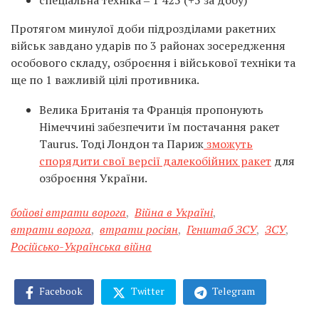
спеціальна техніка ‒ 1 425 (+5 за добу)
Протягом минулої доби підрозділами ракетних
військ завдано ударів по 3 районах зосередження
особового складу, озброєння і військової техніки та
ще по 1 важливій цілі противника.
Велика Британія та Франція пропонують
Німеччині забезпечити їм постачання ракет
Taurus. Тоді Лондон та Париж
зможуть
спорядити свої версії далекобійних ракет
для
озброєння України.
бойові втрати ворога
,
Війна в Україні
,
втрати ворога
,
втрати росіян
,
Генштаб ЗСУ
,
ЗСУ
,
Російсько-Українська війна
Facebook
Twitter
Telegram