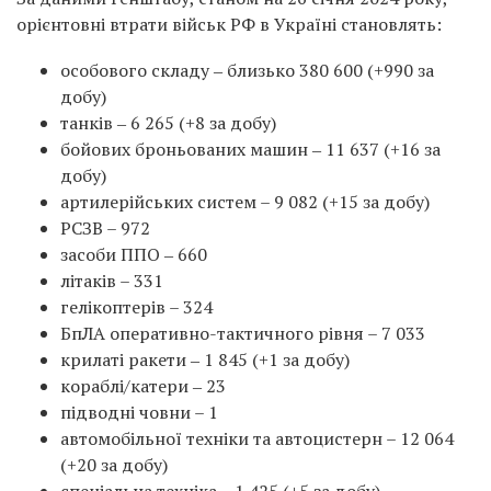
орієнтовні втрати військ РФ в Україні становлять:
особового складу ‒ близько 380 600 (+990 за
добу)
танків ‒ 6 265 (+8 за добу)
бойових броньованих машин ‒ 11 637 (+16 за
добу)
артилерійських систем – 9 082 (+15 за добу)
РСЗВ – 972
засоби ППО ‒ 660
літаків – 331
гелікоптерів – 324
БпЛА оперативно-тактичного рівня – 7 033
крилаті ракети ‒ 1 845 (+1 за добу)
кораблі/катери ‒ 23
підводні човни – 1
автомобільної техніки та автоцистерн – 12 064
(+20 за добу)