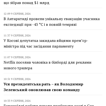
що зібрав понад $1 млрд
12:09 9 СЕРПНЯ, 2026
В Антарктиді провели унікальну евакуацію учасника
експедиції при -43 °C і в повній темряві
11:37 9 СЕРПНЯ, 2026
У Косові депутатка закидала яйцями прем’єр-
міністра під час засідання парламенту
11:07 9 СЕРПНЯ, 2026
Netflix поселив чоловіка в білборді для реклами
нового трилера
10:51 9 СЕРПНЯ, 2026
Уся президентська рать – як Володимир
Зеленський оновлював свою команду
10:33 9 СЕРПНЯ, 2026
Гуманоїдні роботи почали прибирати оселі в Сан-