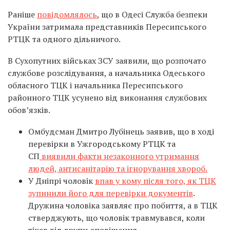
Раніше
повідомлялось
, що в Одесі Служба безпеки
України затримала представників Пересипського
РТЦК та одного дільничого.
В Сухопутних військах ЗСУ заявили, що розпочато
службове розслідування, а начальника Одеського
обласного ТЦК і начальника Пересипського
районного ТЦК усунено від виконання службових
обов’язків.
Омбудсман Дмитро Лубінець заявив, що в ході
перевірки в Ужгородському РТЦК та
СП
виявили факти незаконного утримання
людей, антисанітарію та ігнорування хвороб.
У Дніпрі чоловік
впав у кому після того, як ТЦК
зупинили його для перевірки документів
.
Дружина чоловіка заявляє про побиття, а в ТЦК
стверджують, що чоловік травмувався, коли
тікав від групи оповіщення.