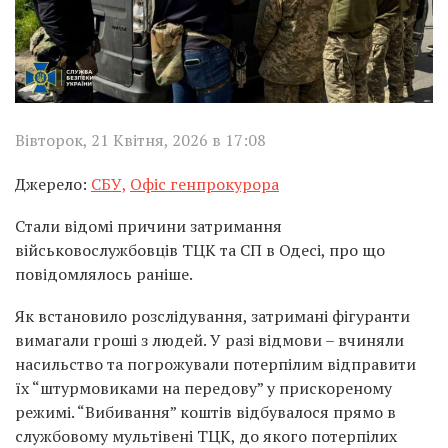
Вівторок, 21 Квітня, 2026 в 17:08
Джерело:
СБУ,
Офіс генпрокурора
Стали відомі причини затримання
військовослужбовців ТЦК та СП в Одесі, про що
повідомлялось раніше.
Як встановило розслідування, затримані фігуранти
вимагали гроші з людей. У разі відмови – вчиняли
насильство та погрожували потерпілим відправити
їх “штурмовиками на передову” у прискореному
режимі. “Вибивання” коштів відбувалося прямо в
службовому мультівені ТЦК, до якого потерпілих