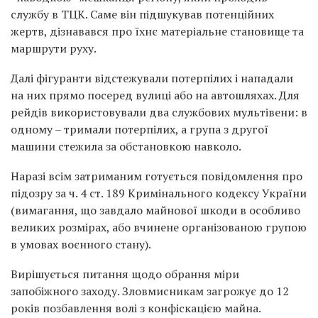
службу в ТЦК. Саме він підшукував потенційних
жертв, дізнавався про їхнє матеріальне становище та
маршрути руху.
Далі фігуранти відстежували потерпілих і нападали
на них прямо посеред вулиці або на автошляхах. Для
рейдів використовували два службових мультівени: в
одному – тримали потерпілих, а група з другої
машини стежила за обстановкою навколо.
Наразі всім затриманим готується повідомлення про
підозру за ч. 4 ст. 189 Кримінального кодексу України
(вимагання, що завдало майнової шкоди в особливо
великих розмірах, або вчинене організованою групою
в умовах воєнного стану).
Вирішується питання щодо обрання міри
запобіжного заходу. Зловмисникам загрожує до 12
років позбавлення волі з конфіскацією майна.