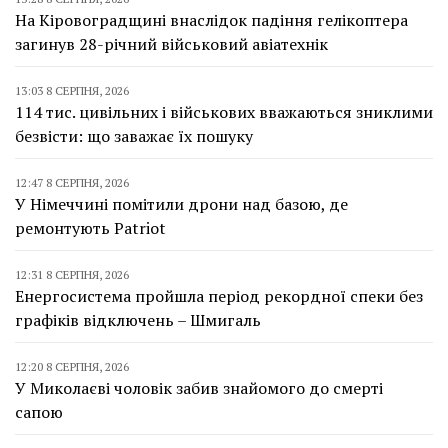
На Кіровоградщині внаслідок падіння гелікоптера
загинув 28-річний військовий авіатехнік
13:03 8 СЕРПНЯ, 2026
114 тис. цивільних і військових вважаються зниклими
безвісти: що заважає їх пошуку
12:47 8 СЕРПНЯ, 2026
У Німеччині помітили дрони над базою, де
ремонтують Patriot
12:31 8 СЕРПНЯ, 2026
Енергосистема пройшла період рекордної спеки без
графіків відключень – Шмигаль
12:20 8 СЕРПНЯ, 2026
У Миколаєві чоловік забив знайомого до смерті
сапою