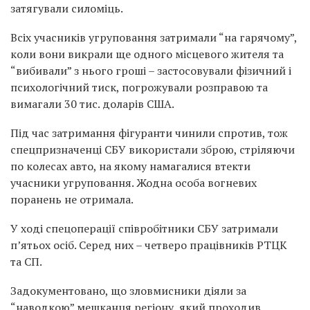
затягували силоміць.
Всіх учасників угруповання затримали “на гарячому”,
коли вони викрали ще одного місцевого жителя та
“вибивали” з нього гроші – застосовували фізичний і
психологічний тиск, погрожували розправою та
вимагали 30 тис. доларів США.
Під час затримання фігуранти чинили спротив, тож
спецпризначенці СБУ використали зброю, стріляючи
по колесах авто, на якому намагалися втекти
учасники угруповання. Жодна особа вогневих
поранень не отримала.
У ході спецоперації співробітники СБУ затримали
п’ятьох осіб. Серед них – четверо працівників РТЦК
та СП.
Задокументовано, що зловмисники діяли за
“наводкою” мешканця регіону, який проходив