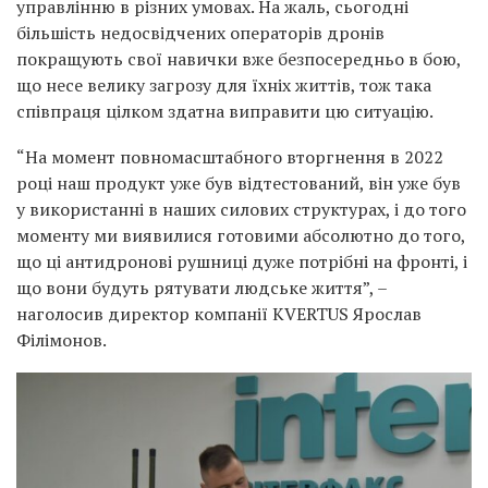
управлінню в різних умовах. На жаль, сьогодні
більшість недосвідчених операторів дронів
покращують свої навички вже безпосередньо в бою,
що несе велику загрозу для їхніх життів, тож така
співпраця цілком здатна виправити цю ситуацію.
“На момент повномасштабного вторгнення в 2022
році наш продукт уже був відтестований, він уже був
у використанні в наших силових структурах, і до того
моменту ми виявилися готовими абсолютно до того,
що ці антидронові рушниці дуже потрібні на фронті, і
що вони будуть рятувати людське життя”, –
наголосив директор компанії KVERTUS Ярослав
Філімонов.