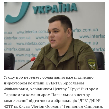
Угоду про передачу обладнання вже підписано
директором компанії KVERTUS Ярославом
Філімоновим, керівником Центру “Крук” Віктором
Тараном та командиром Навчального центру
комплексної підготовки добровольців “ДГВ” ДФ №
42ТГ м. Києва “Легіон Оболонь” Геннадієм Сінцовим.