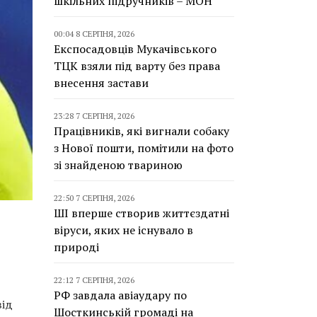
шкільних підручників – МОН
00:04 8 СЕРПНЯ, 2026
Експосадовців Мукачівського
ТЦК взяли під варту без права
внесення застави
23:28 7 СЕРПНЯ, 2026
Працівників, які вигнали собаку
з Нової пошти, помітили на фото
зі знайденою твариною
22:50 7 СЕРПНЯ, 2026
ШІ вперше створив життєздатні
віруси, яких не існувало в
природі
22:12 7 СЕРПНЯ, 2026
РФ завдала авіаудару по
від
Шосткинській громаді на