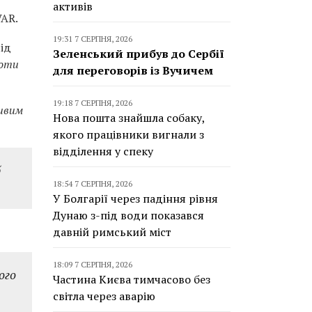
активів
VAR.
19:31 7 СЕРПНЯ, 2026
ід
Зеленський прибув до Сербії
роти
для переговорів із Вучичем
19:18 7 СЕРПНЯ, 2026
ливим
Нова пошта знайшла собаку,
якого працівники вигнали з
відділення у спеку
б
18:54 7 СЕРПНЯ, 2026
У Болгарії через падіння рівня
Дунаю з-під води показався
давній римський міст
18:09 7 СЕРПНЯ, 2026
ого
Частина Києва тимчасово без
світла через аварію