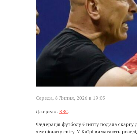
Середа, 8 Липня, 2026 в 19:05
Джерело:
BBC
.
Федерація футболу Єгипту подала скаргу д
чемпіонату світу. У Каїрі вимагають розсл