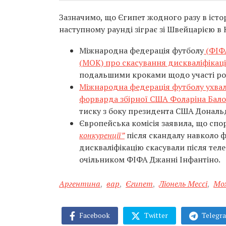
Зазначимо, що Єгипет жодного разу в істор
наступному раунді зіграє зі Швейцарією в К
Міжнародна федерація футболу
(ФІФА
(МОК) про скасування дискваліфікації
подальшими кроками щодо участі ро
Міжнародна федерація футболу ухвал
форварда збірної США Фоларіна Бало
тиску з боку президента США Дональ
Європейська комісія заявила, що сп
конкуренції”
після скандалу навколо ф
дискваліфікацію скасували після те
очільником ФІФА Джанні Інфантіно.
Аргентина
,
вар
,
Єгипет
,
Ліонель Мессі
,
Мо
Facebook
Twitter
Telegr