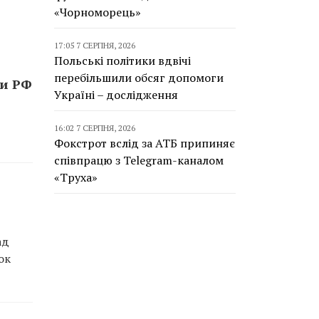
«Чорноморець»
17:05 7 СЕРПНЯ, 2026
Польські політики вдвічі
перебільшили обсяг допомоги
ти РФ
Україні – дослідження
16:02 7 СЕРПНЯ, 2026
Фокстрот вслід за АТБ припиняє
співпрацю з Telegram-каналом
«Труха»
ад
ок