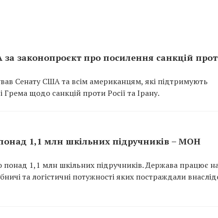
 за законопроєкт про посилення санкцій про
ав Сенату США та всім американцям, які підтримують
і Грема щодо санкцій проти Росії та Ірану.
 понад 1,1 млн шкільних підручників – МОН
но понад 1,1 млн шкільних підручників. Держава працює н
ничі та логістичні потужності яких постраждали внаслід