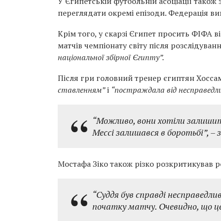
У Єгипетській футбольній асоціації також
переглядати окремі епізоди. Федерація вим
Крім того, у скарзі Єгипет просить ФІФА в
матчів чемпіонату світу після розслідуван
національної збірної Єгипту”.
Після гри головний тренер єгиптян Хосса
ставленням”
і
“постраждала від несправедли
“Можливо, вони хотіли залишити
Мессі залишався в боротьбі”
, –
Мостафа Зіко також різко розкритикував р
“Суддя був справді несправедли
початку матчу. Очевидно, що ц