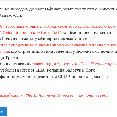
ії не виходив до чвертьфіналу чемпіонату світу. Аргентин
анзас-Сіті.
) проаналізує рішення Міжнародного олімпійського комі
 Олімпійського комітету Росії
та після цього визначиться
сійських команд у міжнародних змаганнях.
ила суперечливе рішення щодо скасування дискваліфікац
гуна
, що спричинило звинувачення у можливому політи
да Трампа.
ортивні змагання
мають ґрунтуватися на
“чесній грі та проз
утболіста збірної США Фоларіна Балогуна. Його
лефонної розмови президента США Дональда Трампа з
хамед Салах
,
ФІФА
,
Франсуа Летексьє
,
чемпіонат світу
am