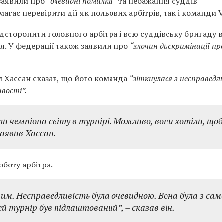
 заявили про
“очевидні помилки”
та небажання суддів
агає перевірити дії як польових арбітрів, так і команди 
ідсторонити головного арбітра і всю суддівську бригаду в
ня. У федерації також заявили про
“злочин дискримінації п
м Хассан сказав, що його команда
“зіткнулася з несправед
вості”.
 чемпіона світу в турнірі. Можливо, вони хотіли, що
 заявив Хассан.
оботу арбітра.
вим. Несправедливість була очевидною. Вона була з сам
ей турнір був підлаштований”,
– сказав він.