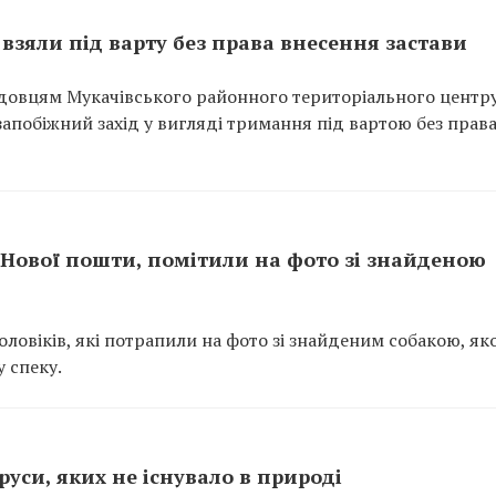
взяли під варту без права внесення застави
довцям Мукачівського районного територіального центр
апобіжний захід у вигляді тримання під вартою без прав
з Нової пошти, помітили на фото зі знайденою
ловіків, які потрапили на фото зі знайденим собакою, як
 спеку.
уси, яких не існувало в природі