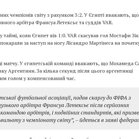
их чемпіонів світу з рахунком 3:2. У Єгипті вважають, що
овного арбітра Франсуа Летексьє та суддів VAR.
 таймі, коли Єгипет вів 1:0. VAR скасував гол Мостафи Зі
 покарали за наступ на ногу Лісандро Мартінеса на початк
 матчу. У єгипетській команді вважають, що Мохамеда С
 Аргентини. За кілька секунд після цього аргентинці
им голом у компенсований час.
тської футбольної асоціації, подав скаргу до ФІФА з
узького арбітра Франсуа Летексьє після серйозних
 командою арбітрів, і подвійних стандартів, які призв
 вильоту з чемпіонату світу”,
– йдеться в заяві федерац