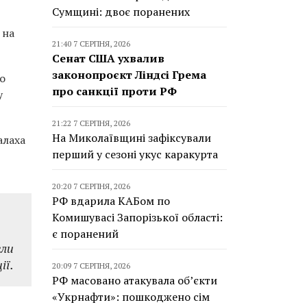
Сумщині: двоє поранених
 на
21:40 7 СЕРПНЯ, 2026
Сенат США ухвалив
законопроєкт Ліндсі Грема
ко
про санкції проти РФ
у
21:22 7 СЕРПНЯ, 2026
На Миколаївщині зафіксували
алаха
перший у сезоні укус каракурта
20:20 7 СЕРПНЯ, 2026
РФ вдарила КАБом по
Комишувасі Запорізької області:
є поранений
ели
ії.
20:09 7 СЕРПНЯ, 2026
РФ масовано атакувала об’єкти
«Укрнафти»: пошкоджено сім