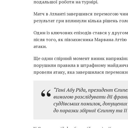
подальшої роботи на турнірі.
Матч в Атланті завершився перемогою чинн
результат гри вплинули кілька рішень гол
Один із ключових епізодів стався у другому
після того, як півзахисника Марвана Аттію
атаки.
Ще один спірний момент виник наприкінці
порушили правила в штрафному майданчику
провели атаку, яка завершилася переможн
“Гані Абу Ріда, президент Єгипе
вимогою розслідувати дії франц
суддівських помилок, допущених
до поразки збірної Єгипту та її