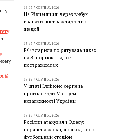
18:03 7 СЕРПНЯ, 2026
а у
На Рівненщині через вибух
гранати постраждали двоє
людей
тету
 з
17:43 7 СЕРПНЯ, 2026
РФ вдарила по рятувальниках
ії
на Запоріжжі – двоє
чному
постраждалих
орій
17:29 7 СЕРПНЯ, 2026
У штаті Іллінойс серпень
проголосили Місяцем
незалежності України
17:25 7 СЕРПНЯ, 2026
Росіяни атакували Одесу:
поранена жінка, пошкоджено
футбольний стадіон