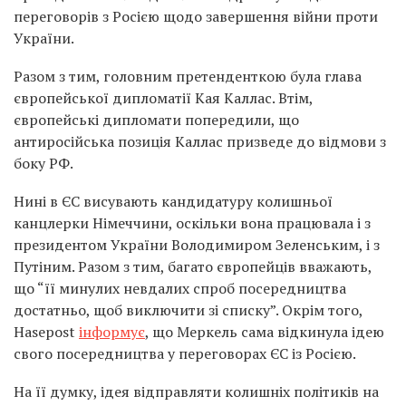
переговорів з Росією щодо завершення війни проти
України.
Разом з тим, головним претенденткою була глава
європейської дипломатії Кая Каллас. Втім,
європейські дипломати попередили, що
антиросійська позиція Каллас призведе до відмови з
боку РФ.
Нині в ЄС висувають кандидатуру колишньої
канцлерки Німеччини, оскільки вона працювала і з
президентом України Володимиром Зеленським, і з
Путіним. Разом з тим, багато європейців вважають,
що “її минулих невдалих спроб посередництва
достатньо, щоб виключити зі списку”. Окрім того,
Hasepost
інформує
, що Меркель сама відкинула ідею
свого посередництва у переговорах ЄС із Росією.
На її думку, ідея відправляти колишніх політиків на