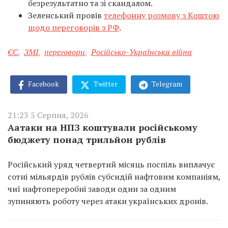
безрезультатно та зі скандалом.
Зеленський провів
телефонну розмову з Коштою
щодо переговорів з РФ
.
ЄС
,
ЗМІ
,
переговори
,
Російсько-Українська війна
Facebook
Twitter
Telegram
21:23 5 Серпня, 2026
Аатаки на НПЗ коштували російському
бюджету понад трильйон рублів
Російський уряд четвертий місяць поспіль виплачує
сотні мільярдів рублів субсидій нафтовим компаніям,
чиї нафтопереробні заводи один за одним
зупиняють роботу через атаки українських дронів.