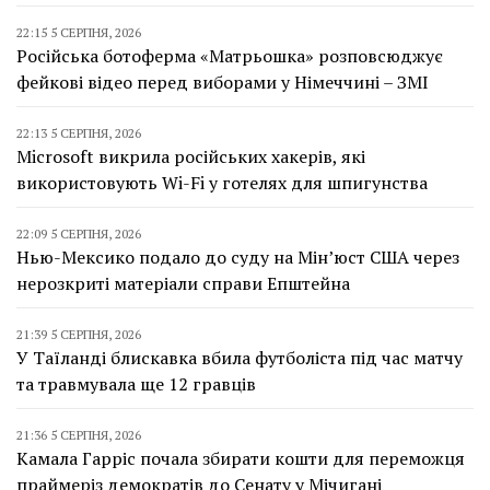
22:15 5 СЕРПНЯ, 2026
Російська ботоферма «Матрьошка» розповсюджує
фейкові відео перед виборами у Німеччині – ЗМІ
22:13 5 СЕРПНЯ, 2026
Microsoft викрила російських хакерів, які
використовують Wi-Fi у готелях для шпигунства
22:09 5 СЕРПНЯ, 2026
Нью-Мексико подало до суду на Мін’юст США через
нерозкриті матеріали справи Епштейна
21:39 5 СЕРПНЯ, 2026
У Таїланді блискавка вбила футболіста під час матчу
та травмувала ще 12 гравців
21:36 5 СЕРПНЯ, 2026
Камала Гарріс почала збирати кошти для переможця
праймеріз демократів до Сенату у Мічигані