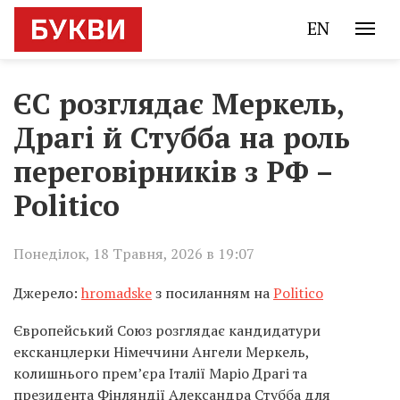
EN
ЄС розглядає Меркель,
Драгі й Стубба на роль
переговірників з РФ –
Politico
Понеділок, 18 Травня, 2026 в 19:07
Джерело:
hromadske
з посиланням на
Politico
Європейський Союз розглядає кандидатури
ексканцлерки Німеччини Ангели Меркель,
колишнього прем’єра Італії Маріо Драгі та
президента Фінляндії Александра Стубба для