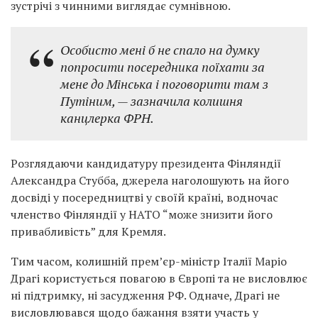
зустрічі з чинними виглядає сумнівною.
Особисто мені б не спало на думку
попросити посередника поїхати за
мене до Мінська і поговорити там з
Путіним, — зазначила колишня
канцлерка ФРН.
Розглядаючи кандидатуру президента Фінляндії
Александра Стубба, джерела наголошують на його
досвіді у посередництві у своїй країні, водночас
членство Фінляндії у НАТО “може знизити його
привабливість” для Кремля.
Тим часом, колишній прем’єр-міністр Італії Маріо
Драгі користується повагою в Європі та не висловлює
ні підтримку, ні засудження РФ. Одначе, Драгі не
висловлювався щодо бажання взяти участь у