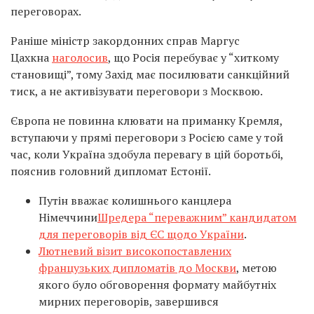
переговорах.
Раніше міністр закордонних справ
Маргус
Цахкна
наголосив
, що Росія перебуває у “хиткому
становищі”, тому Захід має посилювати санкційний
тиск, а не активізувати переговори з Москвою.
Європа не повинна клювати на приманку Кремля,
вступаючи у прямі переговори з Росією саме у той
час, коли Україна здобула перевагу в цій боротьбі,
пояснив головний дипломат Естонії.
Путін
вважає колишнього канцлера
Німеччини
Шредера “
переважним” кандидатом
для переговорів від ЄС щодо України
.
Лютневий візит високопоставлених
французьких дипломатів до Москви
, метою
якого було обговорення формату майбутніх
мирних переговорів, завершився