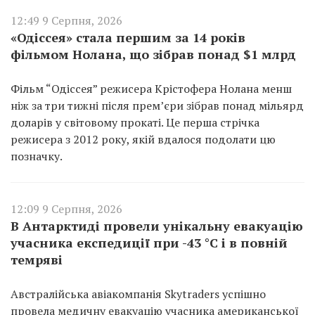
12:49 9 Серпня, 2026
«Одіссея» стала першим за 14 років
фільмом Нолана, що зібрав понад $1 млрд
Фільм “Одіссея” режисера Крістофера Нолана менш
ніж за три тижні після прем’єри зібрав понад мільярд
доларів у світовому прокаті. Це перша стрічка
режисера з 2012 року, якій вдалося подолати цю
позначку.
12:09 9 Серпня, 2026
В Антарктиді провели унікальну евакуацію
учасника експедиції при -43 °C і в повній
темряві
Австралійська авіакомпанія Skytraders успішно
провела медичну евакуацію учасника американської