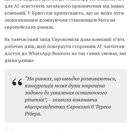
для AI-асистентів загального призначення від інших
компаній. У Брюсселі припускають, що це може бути
зловживанням домінуючим становищем Meta на
європейських ринках.
Як тимчасовий захід Єврокомісія дала компанії п’ять
робочих днів, щоб повернути стороннім AI-чатботам
доступ до WhatsApp Business на тих самих умовах, які
діяли раніше.
“На ринках, що швидко розвиваються,
конкуренція може бути втрачена
задовго до ухвалення остаточного
рішення”,
– заявила виконавча
віцепрезидентка Єврокомісії Тереса
Рібера.