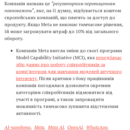
Компанія назвала це
“регуляторним перевищенням
повноважень
“, яке, на її думку, відбувається коштом
європейських компаній, що платять за доступ до
продукту. Якщо Meta не виконає тимчасове рішення,
їй може загрожувати штраф до 10% від загального
обороту.
Компанія Meta внесла зміни до своєї програми
Model Capability Initiative (MCI), яка
передбачає
збір даних про роботу співробітників за
комп’ютером для навчання моделей штучного
інтелекту.
Після критики з боку працівників
компанія погодилася дозволити окремим
категоріям співробітників відмовитися від
участі в програмі, а також запровадити
можливість тимчасово зупиняти відстеження
активності.
AI-чатботи
,
Meta
,
Meta AI
,
OpenAI
,
WhatsАpp
,