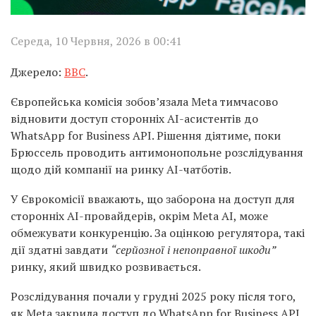
Середа, 10 Червня, 2026 в 00:41
Джерело:
BBC
.
Європейська комісія зобов’язала Meta тимчасово
відновити доступ сторонніх AI-асистентів до
WhatsApp for Business API. Рішення діятиме, поки
Брюссель проводить антимонопольне розслідування
щодо дій компанії на ринку AI-чатботів.
У Єврокомісії вважають, що заборона на доступ для
сторонніх AI-провайдерів, окрім Meta AI, може
обмежувати конкуренцію. За оцінкою регулятора, такі
дії здатні завдати
“серйозної і непоправної шкоди”
ринку, який швидко розвивається.
Розслідування почали у грудні 2025 року після того,
як Meta закрила доступ до WhatsApp for Business API