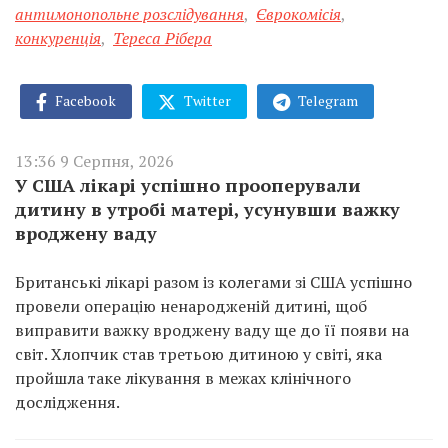
антимонопольне розслідування
,
Єврокомісія
,
конкуренція
,
Тереса Рібера
Facebook
Twitter
Telegram
13:36 9 Серпня, 2026
У США лікарі успішно прооперували
дитину в утробі матері, усунувши важку
вроджену ваду
Британські лікарі разом із колегами зі США успішно
провели операцію ненародженій дитині, щоб
виправити важку вроджену ваду ще до її появи на
світ. Хлопчик став третьою дитиною у світі, яка
пройшла таке лікування в межах клінічного
дослідження.