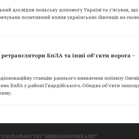
кий дослідив польську допомогу Україні та з’ясував, що
мовчували позитивний вплив українських біженців на екон
ретранслятори БпЛА та інші об’єкти ворога –
адіолокаційну станцію раннього виявлення поблизу Оленів
арних БпЛА у районі Гвардійського. Обидва об’єкти знаход
риму.
ДПОВІДАЛЬНІСТЮ “МЕДІАКОМУНІКАЦІЇ”