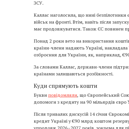
ЗСУ.
Каллас наголосила, що нині безпілотники
військ на фронті. Втім, навіть після зап
має продовжуватися. Також ЄС повинен пр
Понад 2 роки вето на використання коштів
країни-члени надають Україні, накладала 
озброєння для України, як, наприклад, €9
За словами Каллас, держави-члени підтри
країнами залишаються розбіжності.
Куди спрямують кошти
Букви
повідомляли
, що Європейський Сою
допомоги з кредиту на 90 мільярдів євро У
Після тривалих дискусій 14 січня Євроком
кредит Україні у €90 млрд коштом резерву
упродовж 2026–2027 років, зокрема для 