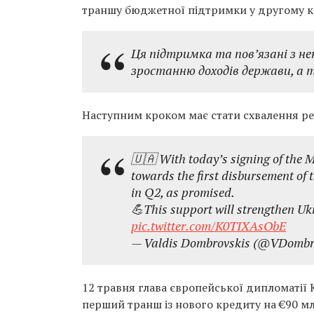
траншу бюджетної підтримки у другому кв
Ця підтримка та пов’язані з н
зростанню доходів держави, а т
Наступним кроком має стати схвалення 
🇺🇦 With today’s signing of the 
towards the first disbursement of 
in Q2, as promised.
💪This support will strengthen Uk
pic.twitter.com/K0TIXAsObE
— Valdis Dombrovskis (@VDombr
12 травня глава європейської дипломатії 
перший транш із нового кредиту на €90 м