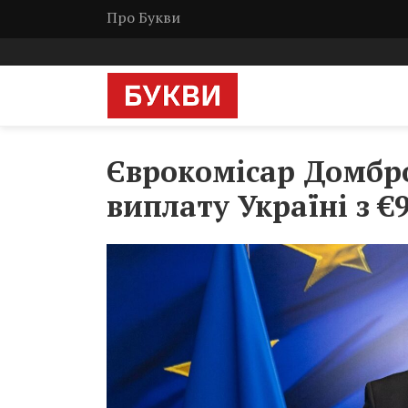
Про Букви
Єврокомісар Домбро
виплату Україні з €