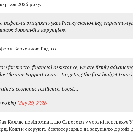
арталі 2026 року.
ею реформи зміцнять українську економіку, сприятиму
акож боротьбі з корупцією.
реформ Верховною Радою.
MoU for macro-financial assistance, we are firmly advancin
the Ukraine Support Loan – targeting the first budget tranc
raine’s economic resilience, boost…
ovskis)
May 20, 2026
Кая Каллас повідомила, що Євросоюз у червні перерахує У
лрд. Кошти скерують безпосередньо на закупівлю дронів 