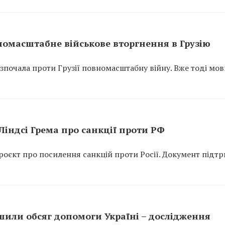
вномасштабне військове вторгнення в Грузію
розпочала проти Грузії повномасштабну війну. Вже тоді мо
індсі Грема про санкції проти РФ
оєкт про посилення санкцій проти Росії. Документ підт
ьшили обсяг допомоги Україні – дослідження