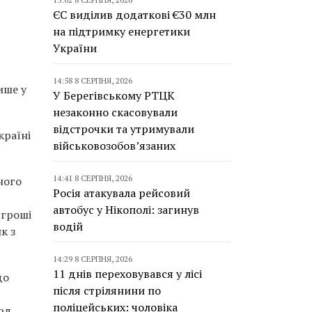
ЄС виділив додаткові €30 млн
на підтримку енергетики
України
14:58 8 СЕРПНЯ, 2026
ише у
У Берегівському РТЦК
незаконно скасовували
відстрочки та утримували
країні
військовозобов’язаних
14:41 8 СЕРПНЯ, 2026
ного
Росія атакувала рейсовий
автобус у Нікополі: загинув
 гроші
водій
к з
14:29 8 СЕРПНЯ, 2026
11 днів переховувався у лісі
до
після стрілянини по
поліцейських: чоловіка
лрд