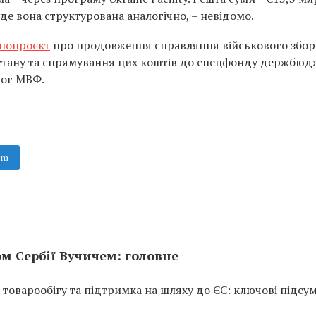
уде вона структурована аналогічно, – невідомо.
онопроєкт
про продовження справляння військового збор
 стану та спрямування цих коштів до спецфонду держбюд
мог МВФ.
am
ом Сербії Вучичем: головне
я товарообігу та підтримка на шляху до ЄС: ключові підсу