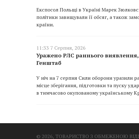
Експосол Польщі в Україні Марек Зюлковсь
політики завищували її обсяг, а також за
країни.
11:33 7 Серпня, 2026
Уражено РЛС раннього виявлення, 
Генштаб
У ніч на 7 серпня Сили оборони уразили р
місце зберігання, підготовки та пуску уд
в тимчасово окупованому українському К
© 2026, ТОВАРИСТВО З ОБМЕЖЕНОЮ ВІ