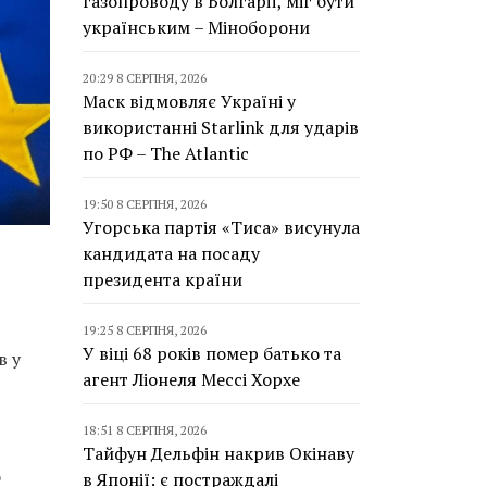
газопроводу в Болгарії, міг бути
українським – Міноборони
20:29 8 СЕРПНЯ, 2026
Маск відмовляє Україні у
використанні Starlink для ударів
по РФ – The Atlantic
19:50 8 СЕРПНЯ, 2026
Угорська партія «Тиса» висунула
кандидата на посаду
президента країни
19:25 8 СЕРПНЯ, 2026
У віці 68 років помер батько та
в у
агент Ліонеля Мессі Хорхе
18:51 8 СЕРПНЯ, 2026
Тайфун Дельфін накрив Окінаву
о
в Японії: є постраждалі