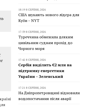
18:19 8 СЕРПНЯ, 2026
США шукають нового лідера для
ть
Куби – NYT
17:59 8 СЕРПНЯ, 2026
Туреччина обмежила деяким
цивільним суднам прохід до
Чорного моря
g
he
17:42 8 СЕРПНЯ, 2026
Сербія виділить €2 млн на
підтримку енергетики
України – Зеленський
17:21 8 СЕРПНЯ, 2026
На Дніпропетровщині відновили
водопостачання після аварії
країні
для