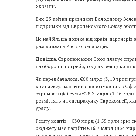
України.
Вже 23 квітня президент
Володимир Зеле
підтримки від
Європейського Союзу
обсяг
Це найбільша позика від країн-партнерів 
разі виплати Росією репарацій.
Довідка.
Європейський Союз планує спрям
на оборонні потреби, тоді як решту кошт
Як передбачалося, €60 млрд (3,10 трлн гр
комплексу, зазначив співрозмовник в Офісі
отримає з цієї суми €28,3 млрд (1,46 трлн 
розмістять на спецрахунку Єврокомісії, я
уряду.
Решту коштів – €30 млрд (1,55 трлн грн) 
бюджету має надійти €16,7 млрд (864 млрд
макрофінансова допомога, і аналогічна сум