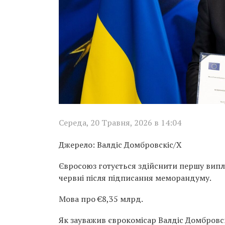
Середа, 20 Травня, 2026 в 14:04
Джерело:
Валдіс Домбровскіс/X
Євросоюз готується здійснити першу випла
червні після підписання меморандуму.
Мова про €8,35 млрд.
Як зауважив єврокомісар
Валдіс Домбровс