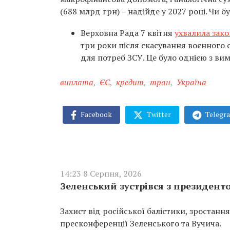
(688 млрд грн) – надійде у 2027 році. Чи б
Верховна Рада 7 квітня
ухвалила зак
три роки після скасування воєнного
для потреб ЗСУ. Це було однією з ви
виплата
,
ЄС
,
кредит
,
тран
,
Україна
Facebook
Twitter
Telegr
14:23 8 Серпня, 2026
Зеленський зустрівся з президент
Захист від російської балістики, зростанн
пресконференції Зеленського та Вучича.