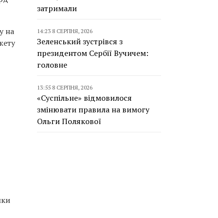
затримали
у на
14:23 8 СЕРПНЯ, 2026
Зеленський зустрівся з
жету
президентом Сербії Вучичем:
головне
13:55 8 СЕРПНЯ, 2026
«Суспільне» відмовилося
змінювати правила на вимогу
Ольги Полякової
мки