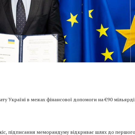
ту Україні в межах фінансової допомоги на €90 мільярді
кіс,
підписання меморандуму відкриває шлях до першог