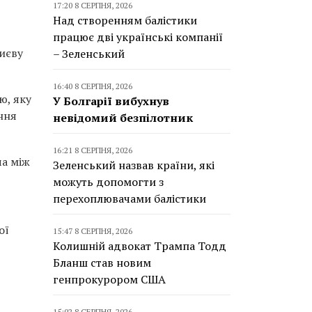
17:20 8 СЕРПНЯ, 2026
Над створенням балістики
працює дві українські компанії
Києву
– Зеленський
16:40 8 СЕРПНЯ, 2026
ю, яку
У Болгарії вибухнув
ння
невідомий безпілотник
16:21 8 СЕРПНЯ, 2026
ча між
Зеленський назвав країни, які
можуть допомогти з
перехоплювачами балістики
ої
15:47 8 СЕРПНЯ, 2026
Колишній адвокат Трампа Тодд
Бланш став новим
генпрокурором США
15:02 8 СЕРПНЯ, 2026