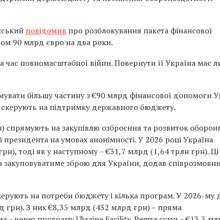
нський
повідомив
про розблокування пакета фінансової
ом 90 млрд євро на два роки.
за час повномасштабної війни. Повернути її Україна має л
увати більшу частину з €90 млрд фінансової допомоги У
ів скерують на підтримку державного бюджету.
н) спрямують на закупівлю озброєння та розвиток оборон
 президента на умовах анонімності. У 2026 році Україна
грн), тоді як у наступному – €31,7 млрд (1,64 трлн грн). Ці
ка закуповуватиме зброю для України, додав співрозмовни
скерують на потреби бюджету і кілька програм. У 2026-му 
 грн). З них €8,35 млрд (432 млрд грн) – пряма
а – через програму Ukraine Facility. Решта суми – €13,3 м