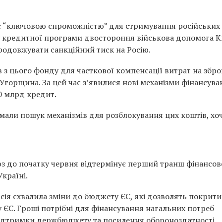
 є “ключовою спроможністю” для стримування російських
уску кредитної програми двостороння військова допомога 
одовжувати санкційний тиск на Росію.
 з цього фонду для часткової компенсації витрат на збро
Угорщина. За цей час зʼявилися нові механізми фінансува
0 млрд кредит.
мали пошук механізмів для розблокування цих коштів, хо
з до початку червня відтермінує перший транш фінансов
країні.
ісія схвалила зміни до бюджету ЄС, які дозволять покрити
 ЄС. Гроші потрібні для фінансування нагальних потреб
підтримки держбюджету та посилення обороноздатності