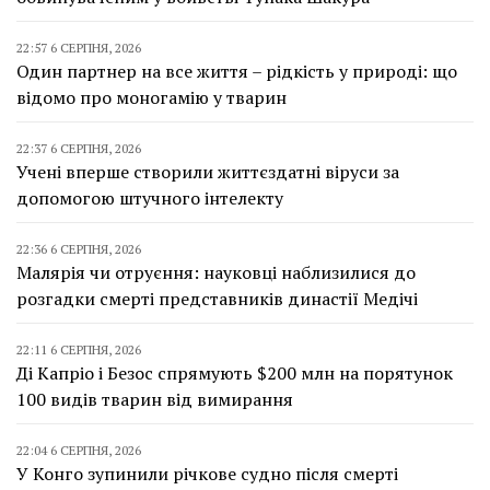
22:57 6 СЕРПНЯ, 2026
Один партнер на все життя – рідкість у природі: що
відомо про моногамію у тварин
22:37 6 СЕРПНЯ, 2026
Учені вперше створили життєздатні віруси за
допомогою штучного інтелекту
22:36 6 СЕРПНЯ, 2026
Малярія чи отруєння: науковці наблизилися до
розгадки смерті представників династії Медічі
22:11 6 СЕРПНЯ, 2026
Ді Капріо і Безос спрямують $200 млн на порятунок
100 видів тварин від вимирання
22:04 6 СЕРПНЯ, 2026
У Конго зупинили річкове судно після смерті