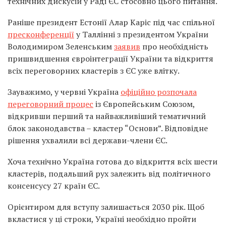
технічних дискусій у Раді ЄС стосовно цього питання.
Раніше президент Естонії Алар Каріс під час спільної
пресконференції
у Таллінні з президентом України
Володимиром Зеленським
заявив
про необхідність
пришвидшення євроінтеграції України та відкриття
всіх переговорних кластерів з ЄС уже влітку.
Зауважимо, у червні Україна
офіційно розпочала
переговорний процес
із Європейським Союзом,
відкривши перший та найважливіший тематичний
блок законодавства – кластер “Основи”. Відповідне
рішення ухвалили всі держави-члени ЄС.
Хоча технічно Україна готова до відкриття всіх шести
кластерів, подальший рух залежить від політичного
консенсусу 27 країн ЄС.
Орієнтиром для вступу залишається 2030 рік. Щоб
вкластися у ці строки, Україні необхідно пройти