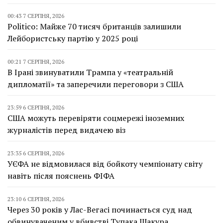
00:43 7 СЕРПНЯ, 2026
Politico: Майже 70 тисяч британців залишили
Лейбористську партію у 2025 році
00:21 7 СЕРПНЯ, 2026
В Ірані звинуватили Трампа у «театральній
дипломатії» та заперечили переговори з США
23:59 6 СЕРПНЯ, 2026
США можуть перевіряти соцмережі іноземних
журналістів перед видачею віз
23:35 6 СЕРПНЯ, 2026
УЄФА не відмовилася від бойкоту чемпіонату світу
навіть після пояснень ФІФА
23:10 6 СЕРПНЯ, 2026
Через 30 років у Лас-Вегасі починається суд над
обвинуваченим у вбивстві Тупака Шакура