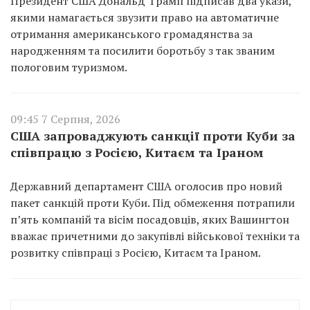
Президент США Дональд Трамп підписав два укази,
якими намагається звузити право на автоматичне
отримання американського громадянства за
народженням та посилити боротьбу з так званим
пологовим туризмом.
09:45 7 Серпня, 2026
США запроваджують санкції проти Куби за
співпрацю з Росією, Китаєм та Іраном
Державний департамент США оголосив про новий
пакет санкцій проти Куби. Під обмеження потрапили
п’ять компаній та вісім посадовців, яких Вашингтон
вважає причетними до закупівлі військової техніки та
розвитку співпраці з Росією, Китаєм та Іраном.