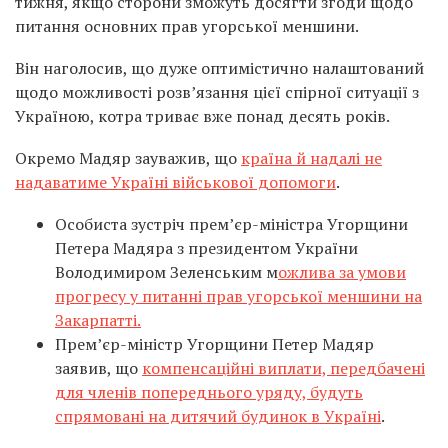
тижня, якщо сторони зможуть досягти згоди щодо
питання основних прав угорської меншини.
Він наголосив, що дуже оптимістично налаштований
щодо можливості розв’язання цієї спірної ситуації з
Україною, котра триває вже понад десять років.
Окремо Мадяр зауважив, що
країна й надалі не
надаватиме Україні військової допомоги
.
Особиста зустріч прем’єр-міністра Угорщини
Петера Мадяра з президентом України
Володимиром Зеленським м
ожлива за умови
прогресу у питанні прав угорської меншини на
Закарпатті.
Прем’єр-міністр Угорщини Петер Мадяр
заявив, що
компенсаційні виплати, передбачені
для членів попереднього уряду, будуть
спрямовані на дитячий будинок в Україні
.