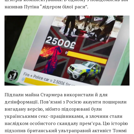
називав Путіна “лідером білої раси”.
Підпали майна Стармера використали й для
дезінформації. Пов’язані з Росією акаунти поширили
вигадану версію, нібито підозрювані були
українськими секс-працівниками, а злочини стали
наслідком особистого скандалу прем’єра. Цю історію
підхопив британський ультраправий активіст Томмі