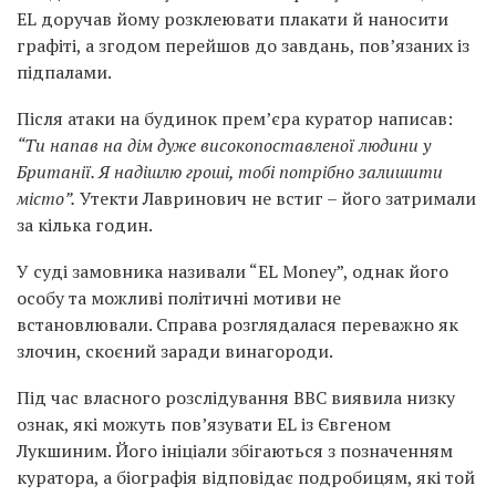
EL доручав йому розклеювати плакати й наносити
графіті, а згодом перейшов до завдань, пов’язаних із
підпалами.
Після атаки на будинок прем’єра куратор написав:
“Ти напав на дім дуже високопоставленої людини у
Британії. Я надішлю гроші, тобі потрібно залишити
місто”.
Утекти Лавринович не встиг – його затримали
за кілька годин.
У суді замовника називали “EL Money”, однак його
особу та можливі політичні мотиви не
встановлювали. Справа розглядалася переважно як
злочин, скоєний заради винагороди.
Під час власного розслідування BBC виявила низку
ознак, які можуть пов’язувати EL із Євгеном
Лукшиним. Його ініціали збігаються з позначенням
куратора, а біографія відповідає подробицям, які той