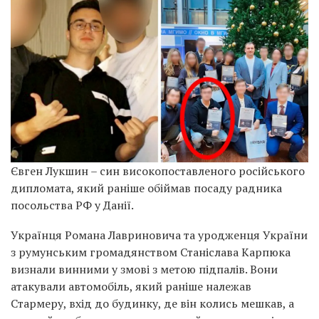
Євген Лукшин – син високопоставленого російського
дипломата, який раніше обіймав посаду радника
посольства РФ у Данії.
Українця Романа Лавриновича та уродженця України
з румунським громадянством Станіслава Карпюка
визнали винними у змові з метою підпалів. Вони
атакували автомобіль, який раніше належав
Стармеру, вхід до будинку, де він колись мешкав, а