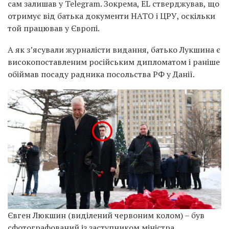
сам залишав у Telegram. Зокрема, EL стверджував, що
отримує від батька документи НАТО і ЦРУ, оскільки
той працював у Європі.
А як з’ясували журналісти видання, батько Лукшина є
високопоставленим російським дипломатом і раніше
обіймав посаду радника посольства РФ у Данії.
Євген Люкшин (виділений червоним колом) – був
сфотографований із заступником міністра