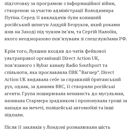
підготовку за програмою з інформаційної війни,
створеною за участю адміністрації Володимира
Путіна. Серед її викладачів були колишній
російський шпигун Андрій Безруков, який роками
жив на Заході під чужим ім’ям, та Сергій Налобін,
якого неодноразово пов’язували зі спецслужбами РФ.
Крім того, Лукшин входив до чатів фейкової
ультраправої організації Direct Action UK,
пов’язаного з Rybar каналу Radio Southport та
спільноти, яка прославляла ПВК “Вагнер”. Direct
Action UK видавала себе за справжній британський
рух, однак, за даними BBC, її створили російські
агенти. Група поширювала ненависть до мусульман,
називала Стармера зрадником і пропонувала гроші за
напади на мечеті, поліцейські автомобілі та інші
підпали.
Після її закликів у Лондоні розмалювали шість