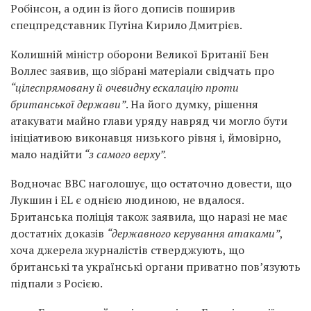
Робінсон, а один із його дописів поширив
спецпредставник Путіна Кирило Дмитрієв.
Колишній міністр оборони Великої Британії Бен
Воллес заявив, що зібрані матеріали свідчать про
“цілеспрямовану й очевидну ескалацію проти
британської держави”
. На його думку, рішення
атакувати майно глави уряду навряд чи могло бути
ініціативою виконавця низького рівня і, ймовірно,
мало надійти
“з самого верху”.
Водночас BBC наголошує, що остаточно довести, що
Лукшин і EL є однією людиною, не вдалося.
Британська поліція також заявила, що наразі не має
достатніх доказів
“державного керування атаками”
,
хоча джерела журналістів стверджують, що
британські та українські органи приватно пов’язують
підпали з Росією.