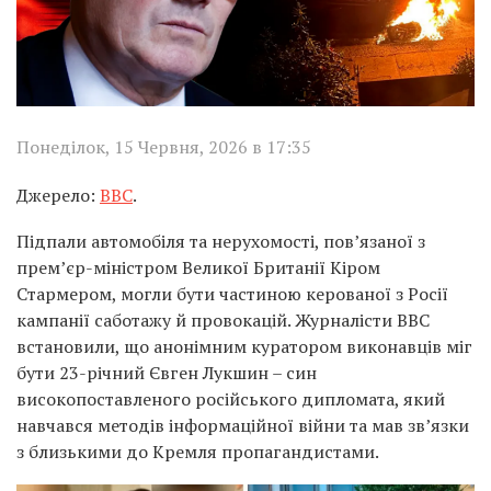
Понеділок, 15 Червня, 2026 в 17:35
Джерело:
BBC
.
Підпали автомобіля та нерухомості, пов’язаної з
прем’єр-міністром Великої Британії Кіром
Стармером, могли бути частиною керованої з Росії
кампанії саботажу й провокацій. Журналісти BBC
встановили, що анонімним куратором виконавців міг
бути 23-річний Євген Лукшин – син
високопоставленого російського дипломата, який
навчався методів інформаційної війни та мав зв’язки
з близькими до Кремля пропагандистами.