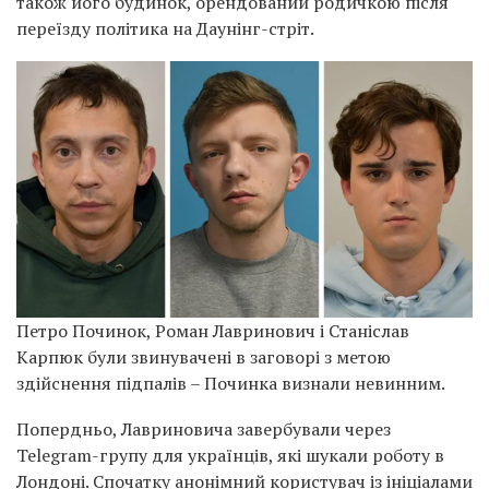
також його будинок, орендований родичкою після
переїзду політика на Даунінг-стріт.
Петро Починок, Роман Лавринович і Станіслав
Карпюк були звинувачені в заговорі з метою
здійснення підпалів – Починка визнали невинним.
Попердньо, Лавриновича завербували через
Telegram-групу для українців, які шукали роботу в
Лондоні. Спочатку анонімний користувач із ініціалами