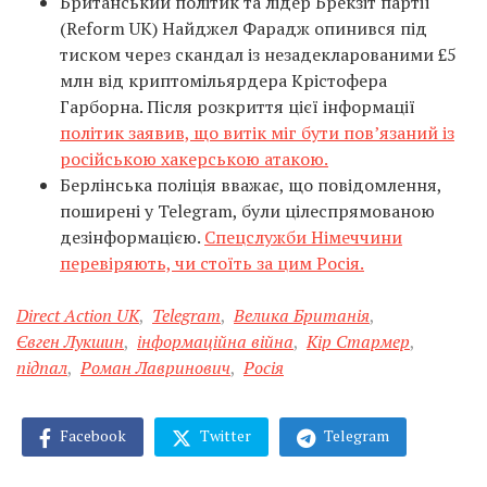
Британський політик та лідер Брекзіт партії
(Reform UK) Найджел Фарадж опинився під
тиском через скандал із незадекларованими £5
млн від криптомільярдера Крістофера
Гарборна. Після розкриття цієї інформації
політик заявив, що витік міг бути пов’язаний із
російською хакерською атакою.
Берлінська поліція вважає, що повідомлення,
поширені у Telegram, були цілеспрямованою
дезінформацією.
Спецслужби Німеччини
перевіряють, чи стоїть за цим Росія.
Direct Action UK
,
Telegram
,
Велика Британія
,
Євген Лукшин
,
інформаційна війна
,
Кір Стармер
,
підпал
,
Роман Лавринович
,
Росія
Facebook
Twitter
Telegram