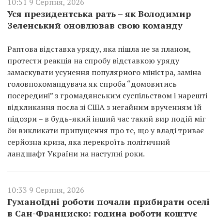
10:51 9 Серпня, 2026
Уся президентська рать – як Володимир
Зеленський оновлював свою команду
Раптова відставка уряду, яка пішла не за планом,
протести реакція на спробу відставкою уряду
замаскувати усунення популярного міністра, заміна
головнокомандувача як спроба “домовитись
посередині” з громадянським суспільством і нарешті
відкликання посла зі США з негайним врученням їй
підозри – в будь-який інший час такий вир подій міг
би викликати припущення про те, що у владі триває
серйозна криза, яка перекроїть політичний
ландшафт України на наступні роки.
10:33 9 Серпня, 2026
Гуманоїдні роботи почали прибирати оселі
в Сан-Франциско: година роботи коштує