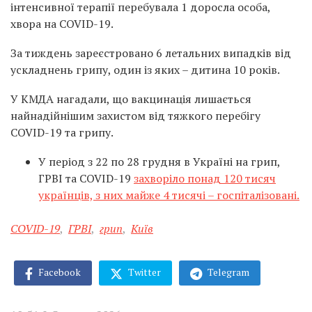
інтенсивної терапії перебувала 1 доросла особа,
хвора на COVID-19.
За тиждень зареєстровано 6 летальних випадків від
ускладнень грипу, один із яких – дитина 10 років.
У КМДА нагадали, що вакцинація лишається
найнадійнішим захистом від тяжкого перебігу
COVID-19 та грипу.
У період з 22 по 28 грудня в Україні на грип,
ГРВІ та COVID-19
захворіло понад 120 тисяч
українців, з них майже 4 тисячі – госпіталізовані.
COVID-19
,
ГРВІ
,
грип
,
Київ
Facebook
Twitter
Telegram