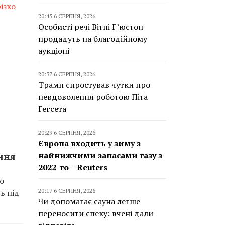
ізко
20:45 6 СЕРПНЯ, 2026
Особисті речі Вітні Г’юстон
продадуть на благодійному
аукціоні
20:37 6 СЕРПНЯ, 2026
Трамп спростував чутки про
невдоволення роботою Піта
Гегсета
20:29 6 СЕРПНЯ, 2026
Європа входить у зиму з
найнижчими запасами газу з
ання
2022-го – Reuters
ро
20:17 6 СЕРПНЯ, 2026
ь під
Чи допомагає сауна легше
переносити спеку: вчені дали