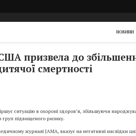
НОВИНИ
 США призвела до збільшен
дитячої смертності
іршує ситуацію в охороні здоров’я, збільшуючи народжув
із груп підвищеного ризику.
едичному журналі JAMA, вказує на негативні наслідки ци