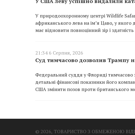
У США леву успішно видалили ката
У природоохоронному центрі Wildlife Saf
африканського лева на ім’я Цаво, у якого 
має відновити повноцінний зір і здатність
21:34 6 Серпня, 2026
Суд тимчасово дозволив Трампу не
Федеральний суддя у Флориді тимчасово з
детальні фінансові показники його компан
США змінити позов проти британського м
© 2026, ТОВАРИСТВО З ОБМЕЖЕНОЮ ВІ