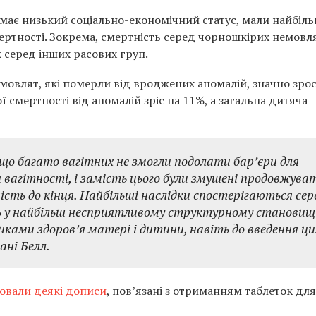
о має низький соціально-економічний статус, мали найбіл
ертності. Зокрема, смертність серед чорношкірих немовл
ж серед інших расових груп.
емовлят, які померли від вроджених аномалій, значно зрос
ї смертності від аномалій зріс на 11%, а загальна дитяча
що багато вагітних не змогли подолати бар’єри для
я вагітності, і замість цього були змушені продовжува
ість до кінця. Найбільші наслідки спостерігаються сер
ть у найбільш несприятливому структурному становищі,
ками здоров’я матері і дитини, навіть до введення ци
ані Белл.
овали деякі дописи
, пов’язані з отриманням таблеток для