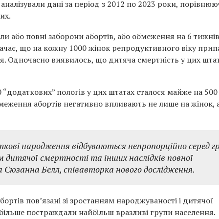
і аналізували дані за період з 2012 по 2023 роки, порівню
их.
ели або повні заборони абортів, або обмеження на 6 тижнів
значає, що на кожну 1000 жінок репродуктивного віку прип
. Одночасно виявилось, що дитяча смертність у цих шта
 “додаткових” пологів у цих штатах сталося майже на 500
бмеження абортів негативно впливають не лише на жінок, 
аткові народження відбуваються непропорційно серед г
м дитячої смертності та інших наслідків повної
а Сюзанна Белл, співавторка нового дослідження.
бортів пов’язані зі зростанням народжуваності і дитячої
айбільше постраждали найбільш вразливі групи населення.