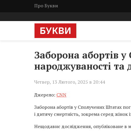
Про Букви
Заборона абортів у
народжуваності та 
Четвер, 13 Лютого, 2025 в 20:44
Джерело:
CNN
Заборона абортів у Сполучених Штатах пог
і дитячу смертність, зокрема серед жінок 
Нещодавнє дослідження, опубліковане в м