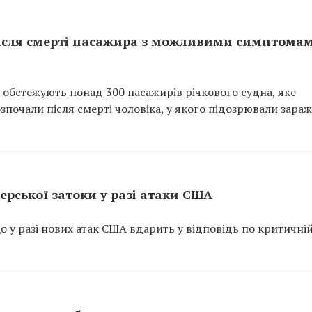
після смерті пасажира з можливими симптома
 обстежують понад 300 пасажирів річкового судна, яке
зпочали після смерті чоловіка, у якого підозрювали зара
ерської затоки у разі атаки США
о у разі нових атак США вдарить у відповідь по критичні