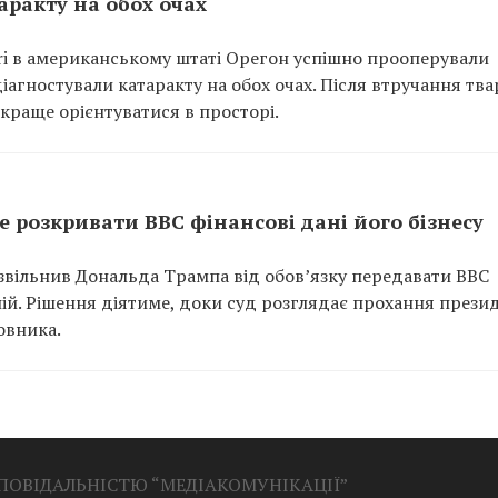
ракту на обох очах
ari в американському штаті Орегон успішно прооперували
діагностували катаракту на обох очах. Після втручання тв
 краще орієнтуватися в просторі.
 розкривати BBC фінансові дані його бізнесу
вільнив Дональда Трампа від обов’язку передавати BBC
ій. Рішення діятиме, доки суд розглядає прохання прези
овника.
ДПОВІДАЛЬНІСТЮ “МЕДІАКОМУНІКАЦІЇ”