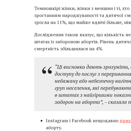
Темношкірі жінки, жінки з меншин і ті, хт
зростанням народжуваності та дитячої см
зросла на 11%, що майже вдвічі більше, ні
Дослідження також вказує, що кількість н
штатах із забороною абортів. Рівень дитячо
смертність збільшилася на 4%.
“Ці висновки дають зрозуміти, 
доступу до послуг з перериванн
небажану або небезпечну вагітн
груп населення, які перебуваю
в штатах з найгіршими показни
заборон на аборти”, – сказала п
Instagram і Facebook нещодавно
прих
аборту.