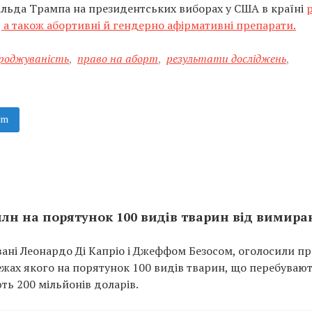
льда Трампа на президентських виборах у США в країні
р
, а також абортивні й гендерно афірмативні препарати.
роджуваність
,
право на аборт
,
результати досліджень
,
am
 млн на порятунок 100 видів тварин від вимир
новані Леонардо Ді Капріо і Джеффом Безосом, оголосили п
 межах якого на порятунок 100 видів тварин, що перебувают
ь 200 мільйонів доларів.