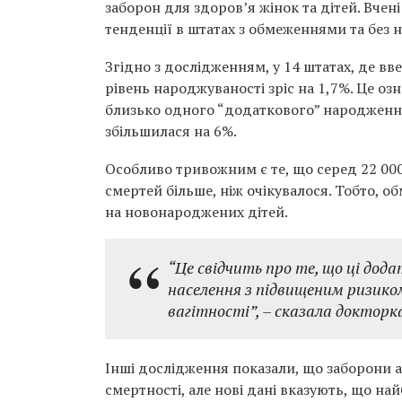
заборон для здоров’я жінок та дітей. Вчен
тенденції в штатах з обмеженнями та без н
Згідно з дослідженням, у 14 штатах, де вв
рівень народжуваності зріс на 1,7%. Це о
близько одного “додаткового” народження
збільшилася на 6%.
Особливо тривожним є те, що серед 22 000
смертей більше, ніж очікувалося. Тобто, о
на новонароджених дітей.
“Це свідчить про те, що ці дод
населення з підвищеним ризико
вагітності”, – сказала докторк
Інші дослідження показали, що заборони а
смертності, але нові дані вказують, що н