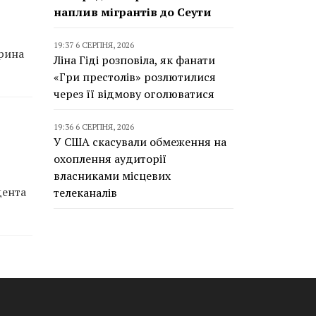
наплив мігрантів до Сеути
19:37 6 СЕРПНЯ, 2026
арина
Ліна Гіді розповіла, як фанати
«Гри престолів» розлютилися
через її відмову оголюватися
19:36 6 СЕРПНЯ, 2026
У США скасували обмеження на
охоплення аудиторії
власниками місцевих
дента
телеканалів