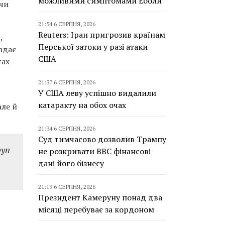
можливими симптомами Еболи
ючи
21:54 6 СЕРПНЯ, 2026
Reuters: Іран пригрозив країнам
,
Перської затоки у разі атаки
адає
США
тах
21:37 6 СЕРПНЯ, 2026
У США леву успішно видалили
катаракту на обох очах
але й
21:34 6 СЕРПНЯ, 2026
Суд тимчасово дозволив Трампу
руп
не розкривати BBC фінансові
дані його бізнесу
21:19 6 СЕРПНЯ, 2026
Президент Камеруну понад два
місяці перебуває за кордоном