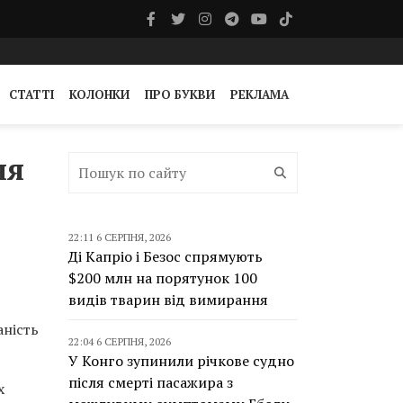
СТАТТІ
КОЛОНКИ
ПРО БУКВИ
РЕКЛАМА
ня
22:11 6 СЕРПНЯ, 2026
Ді Капріо і Безос спрямують
$200 млн на порятунок 100
видів тварин від вимирання
аність
22:04 6 СЕРПНЯ, 2026
У Конго зупинили річкове судно
після смерті пасажира з
х