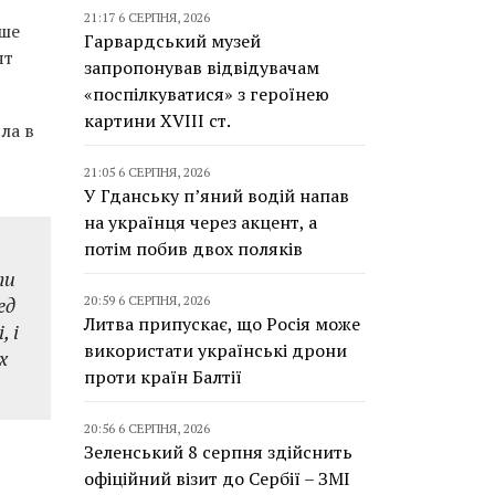
21:17 6 СЕРПНЯ, 2026
ьше
Гарвардський музей
ят
запропонував відвідувачам
«поспілкуватися» з героїнею
картини XVIII ст.
ла в
21:05 6 СЕРПНЯ, 2026
У Гданську п’яний водій напав
на українця через акцент, а
потім побив двох поляків
ти
ед
20:59 6 СЕРПНЯ, 2026
Литва припускає, що Росія може
 і
використати українські дрони
х
проти країн Балтії
20:56 6 СЕРПНЯ, 2026
Зеленський 8 серпня здійснить
офіційний візит до Сербії – ЗМІ