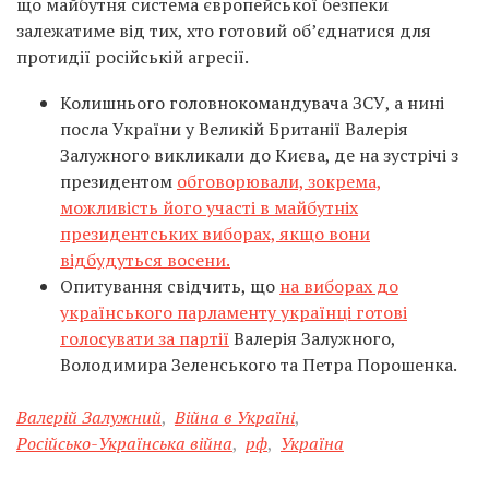
що майбутня система європейської безпеки
залежатиме від тих, хто готовий об’єднатися для
протидії російській агресії.
Колишнього головнокомандувача ЗСУ, а нині
посла України у Великій Британії Валерія
Залужного викликали до Києва, де на зустрічі з
президентом
обговорювали, зокрема,
можливість його участі в майбутніх
президентських виборах, якщо вони
відбудуться восени.
Опитування свідчить, що
на виборах до
українського парламенту українці готові
голосувати за партії
Валерія Залужного,
Володимира Зеленського та Петра Порошенка.
Валерій Залужний
,
Війна в Україні
,
Російсько-Українська війна
,
рф
,
Україна