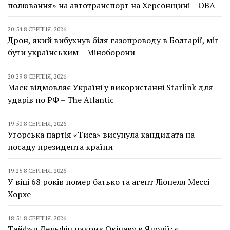
полювання» на автотранспорт на Херсонщині – ОВА
20:54 8 СЕРПНЯ, 2026
Дрон, який вибухнув біля газопроводу в Болгарії, міг
бути українським – Міноборони
20:29 8 СЕРПНЯ, 2026
Маск відмовляє Україні у використанні Starlink для
ударів по РФ – The Atlantic
19:50 8 СЕРПНЯ, 2026
Угорська партія «Тиса» висунула кандидата на
посаду президента країни
19:25 8 СЕРПНЯ, 2026
У віці 68 років помер батько та агент Ліонеля Мессі
Хорхе
18:51 8 СЕРПНЯ, 2026
Тайфун Дельфін накрив Окінаву в Японії: є