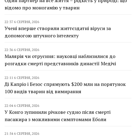
Один партнер на все життя – рідкість у природі: що
відомо про моногамію у тварин
22:37 6 СЕРПНЯ, 2026
Учені вперше створили життєздатні віруси за
допомогою штучного інтелекту
22:36 6 СЕРПНЯ, 2026
Малярія чи отруєння: науковці наблизилися до
розгадки смерті представників династії Медічі
22:11 6 СЕРПНЯ, 2026
Ді Капріо і Безос спрямують $200 млн на порятунок
100 видів тварин від вимирання
22:04 6 СЕРПНЯ, 2026
У Конго зупинили річкове судно після смерті
пасажира з можливими симптомами Еболи
21:54 6 СЕРПНЯ, 2026