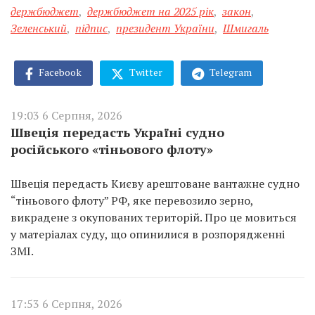
держбюджет
,
держбюджет на 2025 рік
,
закон
,
Зеленський
,
підпис
,
президент України
,
Шмигаль
Facebook
Twitter
Telegram
19:03 6 Серпня, 2026
Швеція передасть Україні судно
російського «тіньового флоту»
Швеція передасть Києву арештоване вантажне судно
“тіньового флоту” РФ, яке перевозило зерно,
викрадене з окупованих територій. Про це мовиться
у матеріалах суду, що опинилися в розпорядженні
ЗМІ.
17:53 6 Серпня, 2026