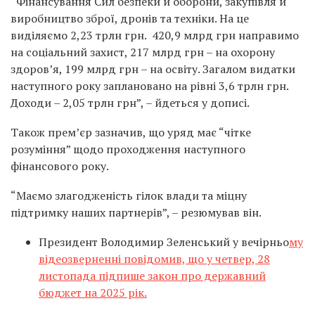
“Фінансування Сил безпеки й оборони, закупівля й
виробництво зброї, дронів та техніки. На це
виділяємо 2,23 трлн грн. 420,9 млрд грн направимо
на соціальний захист, 217 млрд грн – на охорону
здоров’я, 199 млрд грн – на освіту. Загалом видатки
наступного року заплановано на рівні 3,6 трлн грн.
Доходи – 2,05 трлн грн”, – йдеться у дописі.
Також прем’єр зазначив, що уряд має “чітке
розуміння” щодо проходження наступного
фінансового року.
“Маємо злагодженість гілок влади та міцну
підтримку наших партнерів”, – резюмував він.
Президент Володимир Зеленський у вечірньо
му
відеозверненні повідомив, що у четвер, 28
листопада підпише закон про державний
бюджет на 2025 рік.