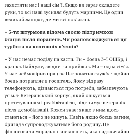
захистити нас і наші сім’ї. Якщо ви зараз складете
руки, то всі наші зусилля будуть марними. Це один
великий ланцюг, де ми всі пов’язані.
– 3-тя штурмова відома своєю підтримкою
бійців після поранень. Чи розповсюджується ця
турбота на колишніх в’язнів?
– У нас немає поділу на касти. Ти – боєць 3-ї ОШБр, і
крапка. Байдуже, звідки ти прийшов. Ми – одна сім’я.
У нас неймовірно працює Патронатна служба: щойно
боєць потрапляє в госпіталь, йому відразу
телефонують, дізнаються про потреби, забезпечують
усім. Є Ветеранський корпус, який опікується
протезуванням і реабілітацією, підтримує ветеранів
після демобілізації. Кожен знає: якщо з ним щось
станеться – його не кинуть. Навіть якщо боєць загине,
бригада супроводжуватиме його родину. Це
фінансова та моральна впевненість, яка надзвичайно