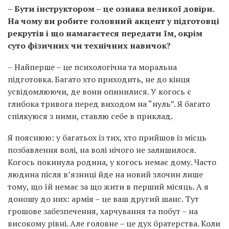
– Бути інструктором – це ознака великої довіри.
На чому ви робите головний акцент у підготовці
рекрутів і що намагаєтеся передати їм, окрім
суто фізичних чи технічних навичок?
– Найперше – це психологічна та моральна
підготовка. Багато хто приходить, не до кінця
усвідомлюючи, де вони опинилися. У когось є
глибока тривога перед виходом на “нуль”. Я багато
спілкуюся з ними, ставлю себе в приклад.
Я пояснюю: у багатьох із тих, хто прийшов із місць
позбавлення волі, на волі нічого не залишилося.
Когось покинула родина, у когось немає дому. Часто
людина після в’язниці йде на новий злочин лише
тому, що їй немає за що жити в перший місяць. А я
доношу до них: армія – це ваш другий шанс. Тут
грошове забезпечення, харчування та побут – на
високому рівні. Але головне – це дух братерства. Коли