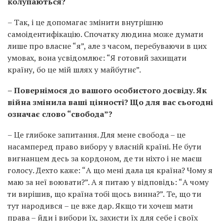
колупаються?
– Так, і це допомагає змінити внутрішню
самоідентифікацію. Спочатку людина може думати
лише про власне “я”, але з часом, перебуваючи в цих
умовах, вона усвідомлює: “Я готовий захищати
країну, бо це мій шлях у майбутнє”.
– Повернімося до вашого особистого досвіду. Як
війна змінила ваші цінності? Що для вас сьогодні
означає слово “свобода”?
– Це глибоке запитання. Для мене свобода – це
насамперед право вибору у власній країні. Не бути
вигнанцем десь за кордоном, де ти ніхто і не маєш
голосу. Дехто каже: “А що мені дала ця країна? Чому я
маю за неї воювати?”. А я питаю у відповідь: “А чому
ти вирішив, що країна тобі щось винна?”. Те, що ти
тут народився – це вже дар. Якщо ти хочеш мати
права – йди і вибори їх, захисти їх для себе і своїх