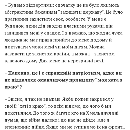
– Будемо відвертими: спочатку це не було якимось
абстрактним бажанням “захищати державу”. Це було
прагнення захистити своє, особисте. У мене є
будинок, який дід зводив власними руками, він
залишився мені у спадок. І я вважаю, що жодна чужа
людина не має права прийти до мене додому й
диктувати умови мені чи моїм дітям. Можна
називати це захистом країни, а можна – захистом
власного дому. Для мене це нерозривні речі.
– Напевно, це і є справжній патріотизм, адже ви
не піддалися оманливому принципу “моя хата з
краю”?
– Звісно, я так не вважаю. Якби кожен закрився у
своїй “хаті з краю”, то всім відомо, до чого б ми
докотилися. До того ж багато хто на Хмельниччині
думав, що війна далеко і до нас не дійде. Але я
впевнений: дійде. Якщо ми не зупинимо їх на фронті,