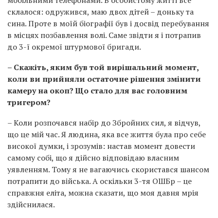
склалося: одружився, маю двох дітей – доньку та
сина. Проте в моїй біографії був і досвід перебування
в місцях позбавлення волі. Саме звідти я і потрапив
до 3-ї окремої штурмової бригади.
– Скажіть, яким був той вирішальний момент,
коли ви прийняли остаточне рішення змінити
камеру на окоп? Що стало для вас головним
тригером?
– Коли розпочався набір до Збройних сил, я відчув,
що це мій час. Я людина, яка все життя була про себе
високої думки, і зрозумів: настав момент довести
самому собі, що я дійсно відповідаю власним
уявленням. Тому я не вагаючись скористався шансом
потрапити до війська. А оскільки 3-тя ОШБр – це
справжня еліта, можна сказати, що моя давня мрія
здійснилася.