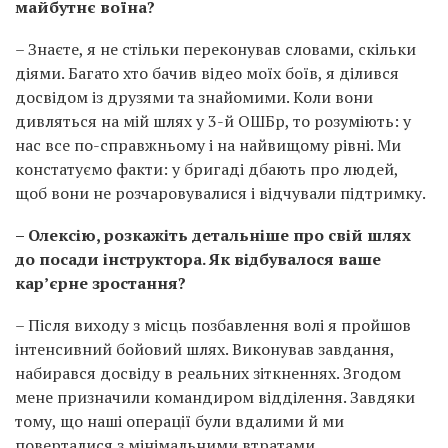
майбутнє воїна?
– Знаєте, я не стільки переконував словами, скільки
діями. Багато хто бачив відео моїх боїв, я ділився
досвідом із друзями та знайомими. Коли вони
дивляться на мій шлях у 3-й ОШБр, то розуміють: у
нас все по-справжньому і на найвищому рівні. Ми
констатуємо факти: у бригаді дбають про людей,
щоб вони не розчаровувалися і відчували підтримку.
– Олексію, розкажіть детальніше про свій шлях
до посади інструктора. Як відбувалося ваше
кар’єрне зростання?
– Після виходу з місць позбавлення волі я пройшов
інтенсивний бойовий шлях. Виконував завдання,
набирався досвіду в реальних зіткненнях. Згодом
мене призначили командиром відділення. Завдяки
тому, що наші операції були вдалими й ми
поверталися з мінімальними втратами,