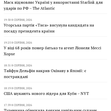
Маск відмовляє Україні у використанні Starlink для
ударів по РФ – The Atlantic
19:50 8 СЕРПНЯ, 2026
Угорська партія «Тиса» висунула кандидата на
посаду президента країни
19:25 8 СЕРПНЯ, 2026
У віці 68 років помер батько та агент Ліонеля Мессі
Хорхе
18:51 8 СЕРПНЯ, 2026
Тайфун Дельфін накрив Окінаву в Японії: є
постраждалі
18:19 8 СЕРПНЯ, 2026
США шукають нового лідера для Куби – NYT
17:59 8 СЕРПНЯ, 2026
Туреччина обмежила деяким цивільним суднам