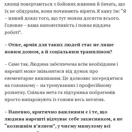
хлопці повертаються з бойових живими й бачать, що
їх не обдурили, вони починають вірити. Я кажу їм: “Я
– живий доказ того, що тут можна досягти всього.
Головне – ваша наполегливість і повна віддача
роботі”.
– Отже, армія для таких людей стає не лише
новим домом, а й соціальним трампліном?
– Саме так. Людина забезпечена всім необхідним і
нарешті може звільнитися від думок про
елементарне виживання. Це дозволяє зосередитися
на головному – на тренуваннях і професійному
розвитку. Спільна мета та підтримка побратимів
просто випаровують із голови весь негатив.
– Напевно, критично важливим є і те, що
людина нарешті відчуває себе захисником, а не
“колишнім в’язнем”, у чиєму минулому всі