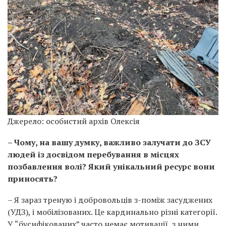
Джерело: особистий архів Олексія
– Чому, на вашу думку, важливо залучати до ЗСУ
людей із досвідом перебування в місцях
позбавлення волі? Який унікальний ресурс вони
приносять?
– Я зараз треную і добровольців з-поміж засуджених
(УДЗ), і мобілізованих. Це кардинально різні категорії.
У “бусифікованих” часто немає мотивації, з ними