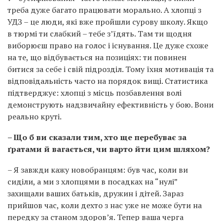
треба дуже багато працювати морально. А хлопці з
УДЗ – це люди, які вже пройшли сурову школу. Якщо
в тюрмі ти слабкий – тебе з’їдять. Там ти щодня
виборюєш право на голос і існування. Це дуже схоже
на те, що відбувається на позиціях: ти повинен
битися за себе і свій підрозділ. Тому їхня мотивація та
відповідальність часто на порядок вищі. Статистика
підтверджує: хлопці з місць позбавлення волі
демонструють надзвичайну ефективність у бою. Вони
реально круті.
– Що б ви сказали тим, хто ще перебуває за
ґратами й вагається, чи варто йти цим шляхом?
– Я завжди кажу новобранцям: був час, коли ви
сиділи, а ми з хлопцями в посадках на “нулі”
захищали ваших батьків, дружин і дітей. Зараз
прийшов час, коли дехто з нас уже не може бути на
передку за станом здоров’я. Тепер ваша черга