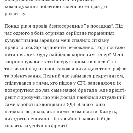
командування побачило в мені потенціал до
розвитку.
Понад рік я провів безпосередньо “в посадках”. Під
час одного з боїв отримав серйозне поранення:
кумулятивним зарядом мені спалило сітківку
правого ока. Зір відновити неможливо. Тоді постало
питання: де я буду найбільш корисним тепер? Мені
запропонували стати інструктором з вогневої та
тактичної підготовки, також я викладаю топографію
та орієнтування. Певний час займався рекрутингом,
спілкувався з тими, хто пішов у СЗЧ, запевняючи їх
повернутися до лав саме нашої бригади. Але врешті-
решт я зрозумів, що мій досвід найбільш актуальний
саме в роботі з хлопцями з УДЗ. Я знаю їхню
психологію, знаю, як з ними розмовляти. Кажуть,
виходить непогано – батальйон і наших бійців
хвалять за успіхи на фронті.