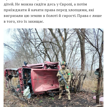
дітей. Не можна сидіти десь у Європі, а потім
приїжджати й качати права перед хлопцями, які
вигризали цю землю в болоті й сирості. Права є лише
в того, хто їх захищає.