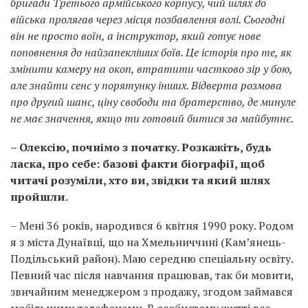
бригади Третього армійського корпусу, чий шлях до
війська пролягав через місця позбавлення волі. Сьогодні
він не просто воїн, а інструктор, який готує нове
поповнення до найзапекліших боїв. Це історія про те, як
змінити камеру на окоп, втратити частково зір у бою,
але знайти сенс у порятунку інших. Відверта розмова
про другий шанс, ціну свободи та братерство, де минуле
не має значення, якщо ти готовий битися за майбутнє.
– Олексію, почнімо з початку. Розкажіть, будь
ласка, про себе: базові факти біографії, щоб
читачі розуміли, хто ви, звідки та який шлях
пройшли.
– Мені 36 років, народився 6 квітня 1990 року. Родом
я з міста Дунаївці, що на Хмельниччині (Кам’янець-
Подільський район). Маю середню спеціальну освіту.
Певний час після навчання працював, так би мовити,
звичайним менеджером з продажу, згодом займався
мобільними телефонами. В особистому житті все