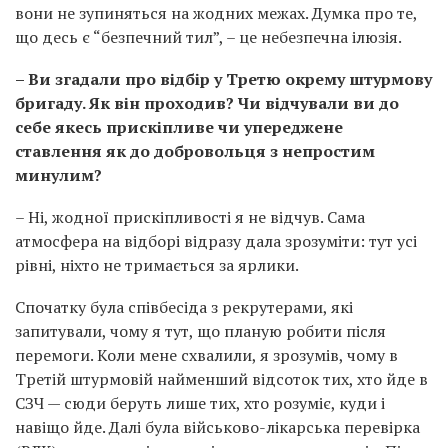
вони не зупиняться на жодних межах. Думка про те,
що десь є “безпечний тил”, – це небезпечна ілюзія.
– Ви згадали про відбір у Третю окрему штурмову
бригаду. Як він проходив? Чи відчували ви до
себе якесь прискіпливе чи упереджене
ставлення як до добровольця з непростим
минулим?
– Ні, жодної прискіпливості я не відчув. Сама
атмосфера на відборі відразу дала зрозуміти: тут усі
рівні, ніхто не тримається за ярлики.
Спочатку була співбесіда з рекрутерами, які
запитували, чому я тут, що планую робити після
перемоги. Коли мене схвалили, я зрозумів, чому в
Третій штурмовій найменший відсоток тих, хто йде в
СЗЧ — сюди беруть лише тих, хто розуміє, куди і
навіщо йде. Далі була військово-лікарська перевірка