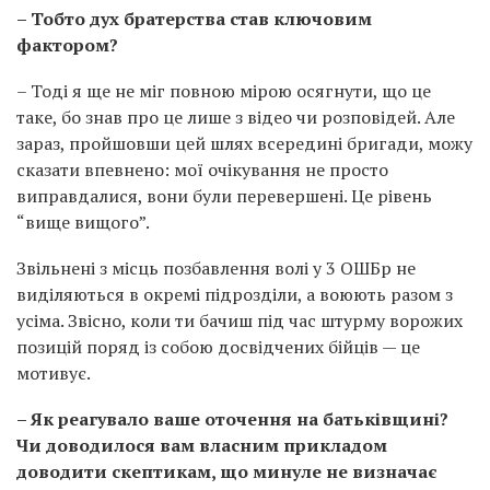
– Тобто дух братерства став ключовим
фактором?
– Тоді я ще не міг повною мірою осягнути, що це
таке, бо знав про це лише з відео чи розповідей. Але
зараз, пройшовши цей шлях всередині бригади, можу
сказати впевнено: мої очікування не просто
виправдалися, вони були перевершені. Це рівень
“вище вищого”.
Звільнені з місць позбавлення волі у 3 ОШБр не
виділяються в окремі підрозділи, а воюють разом з
усіма. Звісно, коли ти бачиш під час штурму ворожих
позицій поряд із собою досвідчених бійців — це
мотивує.
– Як реагувало ваше оточення на батьківщині?
Чи доводилося вам власним прикладом
доводити скептикам, що минуле не визначає