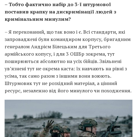
– Тобто фактично набір до 3-ї штурмової
поставив крапку на дискримінації людей з
кримінальним минулим?
– Я переконаний, що так воно і є. Всі стандарти, які
запроваджені були командиром корпусу, бригадним
генералом Андрієм Білецьким для Третього
армійського копусу, і для 3 ОШБр зокрема, тут
поширюються абсолютно на усіх бійців. Звільнені
ув’язнені тут не окрема каста: їх навчають на рівні з
усіма, так само разом з іншими вони воюють.
Штурмовик тут не розхідний матеріал, а цінний
ресурс, незалежно від його минулого чи походження.