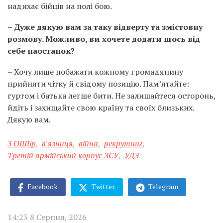
надихає бійців на полі бою.
– Дуже дякую вам за таку відверту та змістовну
розмову. Можливо, ви хочете додати щось від
себе наостанок?
– Хочу лише побажати кожному громадянину
прийняти чітку й свідому позицію. Пам’ятайте:
гуртом і батька легше бити. Не залишайтеся осторонь,
йдіть і захищайте свою країну та своїх близьких.
Дякую вам.
3 ОШБр
,
в'язниця
,
війна
,
рекрутинг
,
Третій армійський корпус ЗСУ
,
УДЗ
Facebook
Twitter
Telegram
14:23 8 Серпня, 2026