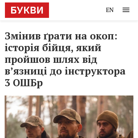
EN
Змінив ґрати на окоп:
історія бійця, який
пройшов шлях від
в’язниці до інструктора
3 ОШБр