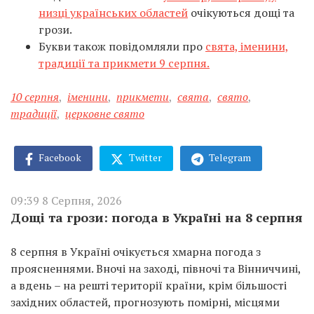
низці українських областей
очікуються дощі та
грози.
Букви також повідомляли про
свята, іменини,
традиції та прикмети 9 серпня.
10 серпня
,
іменини
,
прикмети
,
свята
,
свято
,
традиції
,
церковне свято
Facebook
Twitter
Telegram
09:39 8 Серпня, 2026
Дощі та грози: погода в Україні на 8 серпня
8 серпня в Україні очікується хмарна погода з
проясненнями. Вночі на заході, півночі та Вінниччині,
а вдень – на решті території країни, крім більшості
західних областей, прогнозують помірні, місцями