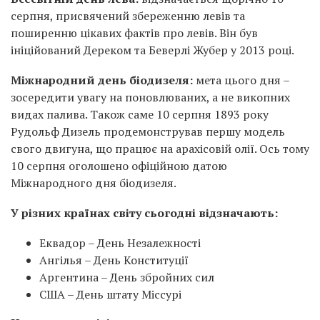
серпня, присвячений збереженню левів та
поширенню цікавих фактів про левів. Він був
ініційований Дереком та Беверлі Жубер у 2013 році.
Міжнародний день біодизеля:
мета цього дня –
зосередити увагу на поновлюваних, а не викопних
видах палива. Також саме 10 серпня 1893 року
Рудольф Дизель продемонстрував першу модель
свого двигуна, що працює на арахісовій олії. Ось тому
10 серпня оголошено офіційною датою
Міжнародного дня біодизеля.
У різних країнах світу сьогодні відзначають:
Еквадор – День Незалежності
Ангілья – День Конституції
Аргентина – День збройних сил
США – День штату Міссурі