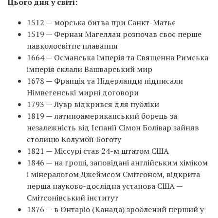
Цього дня у світі:
1512 — морська битва при Санкт-Матьє
1519 — Фернан Магеллан розпочав своє перше
навколосвітнє плавання
1664 — Османська імперія та Священна Римська
імперія склали Вашварський мир
1678 — Франція та Нідерланди підписали
Німвегенські мирні договори
1793 — Лувр відкрився для публіки
1819 — латиноамериканський борець за
незалежність від Іспанії Сімон Болівар зайняв
столицю Колумбії Боготу
1821 — Міссурі став 24-м штатом США
1846 — на гроші, заповідані англійським хіміком
і мінералогом Джеймсом Смітсоном, відкрита
перша науково-дослідна установа США —
Смітсонівський інститут
1876 — в Онтаріо (Канада) зроблений перший у