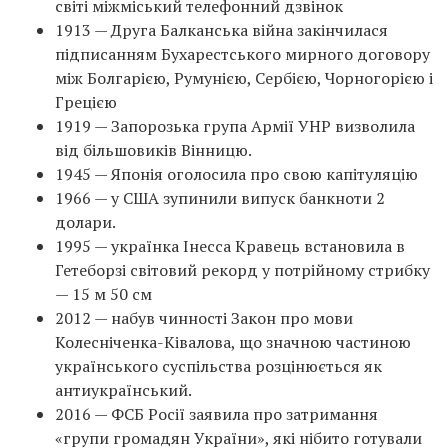
світі міжміський телефонний дзвінок
1913 — Друга Балканська війна закінчилася
підписанням Бухарестського мирного договору
між Болгарією, Румунією, Сербією, Чорногорією і
Грецією
1919 — Запорозька група Армії УНР визволила
від більшовиків Вінницю.
1945 — Японія оголосила про свою капітуляцію
1966 — у США зупинили випуск банкноти 2
долари.
1995 — українка Інесса Кравець встановила в
Гетеборзі світовий рекорд у потрійному стрибку
— 15 м 50 см
2012 — набув чинності Закон про мови
Колесніченка-Ківалова, що значною частиною
українського суспільства розцінюється як
антиукраїнський.
2016 — ФСБ Росії заявила про затримання
«групи громадян України», які нібито готували