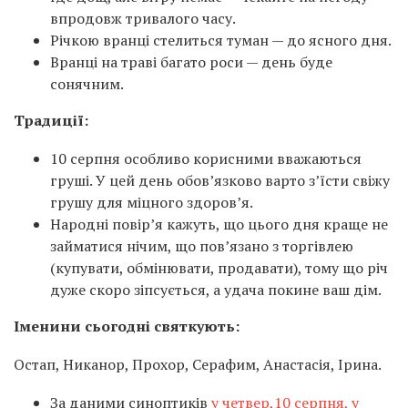
впродовж тривалого часу.
Річкою вранці стелиться туман — до ясного дня.
Вранці на траві багато роси — день буде
сонячним.
Традиції:
10 серпня особливо корисними вважаються
груші. У цей день обов’язково варто з’їсти свіжу
грушу для міцного здоров’я.
Народні повір’я кажуть, що цього дня краще не
займатися нічим, що пов’язано з торгівлею
(купувати, обмінювати, продавати), тому що річ
дуже скоро зіпсується, а удача покине ваш дім.
Іменини сьогодні святкують:
Остап, Никанор, Прохор, Серафим, Анастасія, Ірина.
За даними синоптиків
у четвер,10 серпня, у