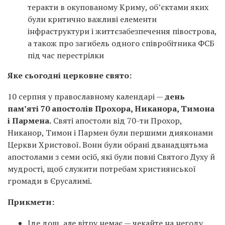
теракти в окупованому Криму, об’єктами яких
були критично важливі елементи
інфраструктури і життєзабезпечення півострова,
а також про загибель одного співробітника ФСБ
під час перестрілки
Яке сьогодні церковне свято:
10 серпня у православному календарі —
день
пам’яті 70 апостолів Прохора, Никанора, Тимона
і Пармена.
Святі апостоли від 70-ти Прохор,
Никанор, Тимон і Пармен були першими дияконами
Церкви Христової. Вони були обрані дванадцятьма
апостолами з семи осіб, які були повні Святого Духу й
мудрості, щоб служити потребам християнської
громади в Єрусалимі.
Прикмети:
Іде дощ, але вітру немає — чекайте на негоду