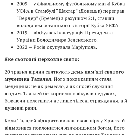
2009 — у фінальному футбольному матчі Кубка
УЄФА в Стамбулі “Шахтар” (Донецьк) переграв
“Вердер” (Бремен) з рахунком 2:1, ставши
володарем останнього в історії Кубка УЄФА.
2019 — відбулась інавгурація Президента
України Володимира Зеленського.
2022 — Росія окупувала Маріуполь.
Яке сьогодні церковне свято:
20 травня віряни святкують
день пам’яті святого
мученика Талалея.
Його покликанням стала
медицина: не як ремесло, а як спосіб служіння
людям. Талалей безкорисливо лікував недужих,
бажаючи полегшити не лише тілесні страждання, а й
душевні рани.
Коли Талалей відкрито визнав свою віру у Христа й
відмовився поклонитися язичницьким богам, його