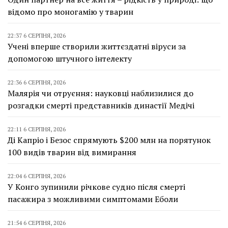
відомо про моногамію у тварин
22:37 6 СЕРПНЯ, 2026
Учені вперше створили життєздатні віруси за
допомогою штучного інтелекту
22:36 6 СЕРПНЯ, 2026
Малярія чи отруєння: науковці наблизилися до
розгадки смерті представників династії Медічі
22:11 6 СЕРПНЯ, 2026
Ді Капріо і Безос спрямують $200 млн на порятунок
100 видів тварин від вимирання
22:04 6 СЕРПНЯ, 2026
У Конго зупинили річкове судно після смерті
пасажира з можливими симптомами Еболи
21:54 6 СЕРПНЯ, 2026