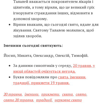
Талалей вважається покровителем лікарів і
цілителів, а тому вірили, що це великий гріх
ігнорувати страждання інших, відмовити в
допомозі хворому.
Віряни вважали, що сьогодні свято, вдале для
лікування. Святому Талалею молилися, щоб
зцілив хвороби.
Іменини сьогодні святкують:
Йосип, Микита, Олександр, Олексій, Тимофій.
За даними синоптиків у середу,
20 травня, у
низці областей очікується негода.
Букви повідомляли про
свята, іменини,
традиції, прикмети 19 травня.
20 травня
,
іменини
,
прикмети
,
свята
,
свято
,
свято 20 травня
,
традиції
,
церковне свято