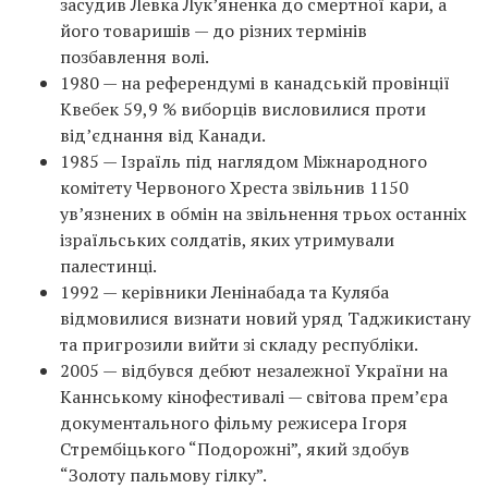
засудив Левка Лук’яненка до смертної кари, а
його товаришів — до різних термінів
позбавлення волі.
1980 — на референдумі в канадській провінції
Квебек 59,9 % виборців висловилися проти
від’єднання від Канади.
1985 — Ізраїль під наглядом Міжнародного
комітету Червоного Хреста звільнив 1150
ув’язнених в обмін на звільнення трьох останніх
ізраїльських солдатів, яких утримували
палестинці.
1992 — керівники Ленінабада та Куляба
відмовилися визнати новий уряд Таджикистану
та пригрозили вийти зі складу республіки.
2005 — відбувся дебют незалежної України на
Каннському кінофестивалі — світова прем’єра
документального фільму режисера Ігоря
Стрембіцького “Подорожні”, який здобув
“Золоту пальмову гілку”.