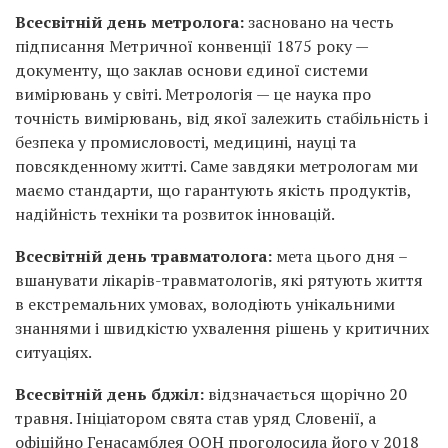
Всесвітній день метролога:
засновано на честь
підписання Метричної конвенції 1875 року —
документу, що заклав основи єдиної системи
вимірювань у світі. Метрологія — це наука про
точність вимірювань, від якої залежить стабільність і
безпека у промисловості, медицині, науці та
повсякденному житті. Саме завдяки метрологам ми
маємо стандарти, що гарантують якість продуктів,
надійність техніки та розвиток інновацій.
Всесвітній день травматолога:
мета цього дня –
вшанувати лікарів-травматологів, які рятують життя
в екстремальних умовах, володіють унікальними
знаннями і швидкістю ухвалення рішень у критичних
ситуаціях.
Всесвітній день бджіл:
відзначається щорічно 20
травня. Ініціатором свята став уряд Словенії, а
офіційно Генасамблея ООН проголосила його у 2018