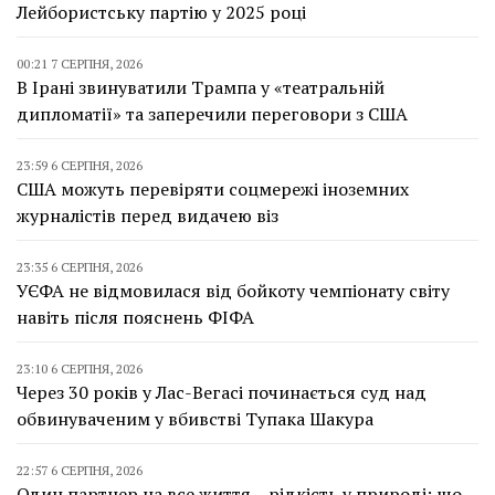
Лейбористську партію у 2025 році
00:21 7 СЕРПНЯ, 2026
В Ірані звинуватили Трампа у «театральній
дипломатії» та заперечили переговори з США
23:59 6 СЕРПНЯ, 2026
США можуть перевіряти соцмережі іноземних
журналістів перед видачею віз
23:35 6 СЕРПНЯ, 2026
УЄФА не відмовилася від бойкоту чемпіонату світу
навіть після пояснень ФІФА
23:10 6 СЕРПНЯ, 2026
Через 30 років у Лас-Вегасі починається суд над
обвинуваченим у вбивстві Тупака Шакура
22:57 6 СЕРПНЯ, 2026
Один партнер на все життя – рідкість у природі: що