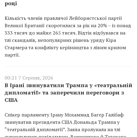
році
Кількість членів правлячої Лейбористської партії
Великої Британії скоротилася за рік на 20% – із понад
333 тисяч до майже 265 тисяч. Відтік відбувався на
тлі скандалів, непопулярних рішень уряду Кіра
Стармера та конфлікту керівництва з лівим крилом
партії.
00:21 7 Серпня, 2026
В Ірані звинуватили Трампа у «театральній
дипломатії» та заперечили переговори з
США
Спікер парламенту Ірану Мохаммад Багер Галібаф
звинуватив президента США Дональда Трампа у
“театральній дипломатії”. Заява пролунала на тлі
суперечливих повідомлень Вашингтона й Тегерана