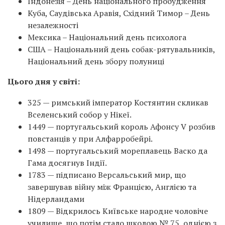
Індонезія – День національного пробудження
Куба, Саудівська Аравія, Східний Тимор – День
незалежності
Мексика – Національний день психолога
США – Національний день собак-рятувальників,
Національний день збору полуниці
Цього дня у світі:
325 — римський імператор Костянтин скликав
Вселенський собор у Нікеї.
1449 — португальський король Афонсу V розбив
повстанців у при Алфарробейрі.
1498 — португальський мореплавець Васко да
Гама досягнув Індії.
1783 — підписано Версальський мир, що
завершував війну між Францією, Англією та
Нідерландами
1809 — Відкрилось Київське народне чоловіче
училище, що потім стало школою № 75, однією з