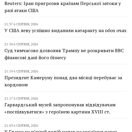
Reuters: Іран пригрозив країнам Перської затоки у
разі атаки США
21:37 6 СЕРПНЯ, 2026
У США леву успішно видалили катаракту на обох очах
21:34 6 СЕРПНЯ, 2026
Суд тимчасово дозволив Трампу не розкривати BBC
фінансові дані його бізнесу
21:19 6 СЕРПНЯ, 2026
Президент Камеруну понад два місяці перебуває за
кордоном
21:17 6 СЕРПНЯ, 2026
Гарвардський музей запропонував відвідувачам
«поспілкуватися» з героїнею картини XVIII ст.
21:05 6 СЕРПНЯ, 2026
У Гданську п’яний водій напав на українця через