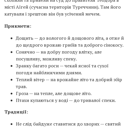
схопили та привели на суд до правителя Теодора в
місті Аїгей (сучасна територія Туреччини). Там його
катували і зрештою він був усічений мечем.
Прикмети:
Дощить — до вологого й дощового літа, а отже й
до щедрого врожаю грибів та доброго сінокосу.
Сонячно — на добру погоду влітку, але
посушливу, можливу спеку.
Зранку багато роси — чекай ясної та сухої
погоди найближчими днями.
Теплий вітер — на врожайне літо та добрий збір
трав.
Гроза — на тепле, але дощове літо.
Птахи купаються у воді — до тривалої спеки.
Традиції:
Не слід байдуже ставитися до хворих — святий