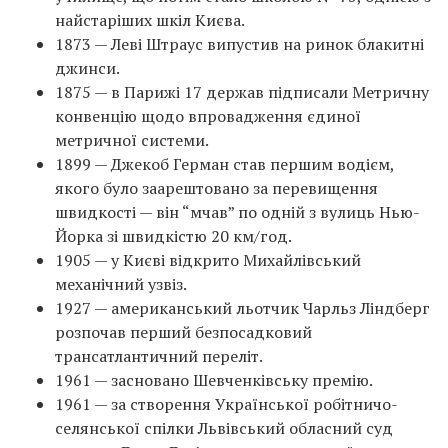
найстаріших шкіл Києва.
1873 — Леві Штраус випустив на ринок блакитні
джинси.
1875 — в Парижі 17 держав підписали Метричну
конвенцію щодо впровадження єдиної
метричної системи.
1899 — Джекоб Герман став першим водієм,
якого було заарештовано за перевищення
швидкості — він “мчав” по одній з вулиць Нью-
Йорка зі швидкістю 20 км/год.
1905 — у Києві відкрито Михайлівський
механічний узвіз.
1927 — американський льотчик Чарльз Ліндберг
розпочав перший безпосадковий
трансатлантичний переліт.
1961 — засновано Шевченківську премію.
1961 — за створення Української робітничо-
селянської спілки Львівський обласний суд