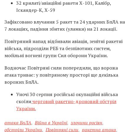
32 крилаті/авіаційні ракети Х-101, Калібр,
Іскандер-К, Х-59
Зафіксовано влучання 5 ракет та 24 ударних БпЛА на
7 локаціях, падіння збитих (уламки) на 21 локації.
Повітряний напад відбивали авіація, зенітні ракетні
війська, підрозділи РЕБ та безпілотних систем,
мобільні вогневі групи Сил оборони України.
Водночас Повітряні сили попередили, що ворожа
атака триває: у повітряному просторі ще декілька
ворожих БпЛА.
Уночі 30 серпня російські окупаційні війська
скоїли
черговий ракетно-дроновий обстріл
України.
атака БпЛА
,
Війна в Україні
,
злочини росіян
,
обстріли України
,
Повітряні сили
,
ракетна атака
,