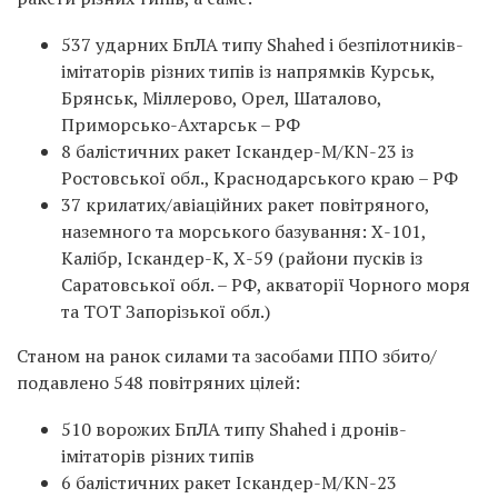
537 ударних БпЛА типу Shahed і безпілотників-
імітаторів різних типів із напрямків Курськ,
Брянськ, Міллерово, Орел, Шаталово,
Приморсько-Ахтарськ – РФ
8 балістичних ракет Іскандер-М/KN-23 із
Ростовської обл., Краснодарського краю – РФ
37 крилатих/авіаційних ракет повітряного,
наземного та морського базування: Х-101,
Калібр, Іскандер-К, Х-59 (райони пусків із
Саратовської обл. – РФ, акваторії Чорного моря
та ТОТ Запорізької обл.)
Станом на ранок силами та засобами ППО збито/
подавлено 548 повітряних цілей:
510 ворожих БпЛА типу Shahed і дронів-
імітаторів різних типів
6 балістичних ракет Іскандер-М/KN-23