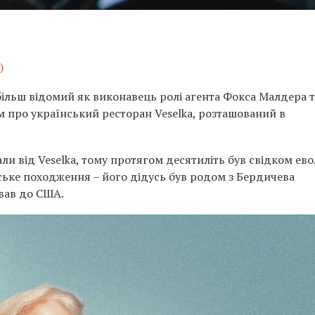
)
ільш відомий як виконавець ролі агента Фокса Малдера т
м про український ресторан Veselka, розташований в
али від Veselka, тому протягом десятиліть був свідком ев
ське походження – його дідусь був родом з Бердичева
вав до США.