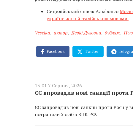
Сицилійський співак Альфонсо
Моска
українською й італійською мовами.
Veselka
,
актор
,
Девід Духовни
,
дубляж
,
Нью
Facebook
Twitter
Telegr
13:01 7 Серпня, 2026
ЄС впровадив нові санкції проти Р
ЄС запровадив нові санкції проти Росії у 
потрапили 5 осіб з ВПК РФ.