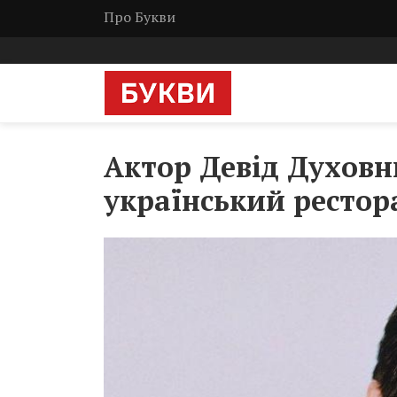
Про Букви
Актор Девід Духовн
український рестор