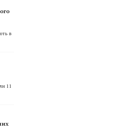
кого
ють в
ли 11
них