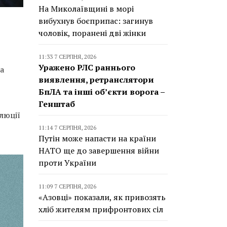
На Миколаївщині в морі
вибухнув боєприпас: загинув
чоловік, поранені дві жінки
11:33 7 СЕРПНЯ, 2026
Уражено РЛС раннього
а
виявлення, ретранслятори
БпЛА та інші об’єкти ворога –
Генштаб
олюції
11:14 7 СЕРПНЯ, 2026
Путін може напасти на країни
НАТО ще до завершення війни
проти України
11:09 7 СЕРПНЯ, 2026
«Азовці» показали, як привозять
хліб жителям прифронтових сіл