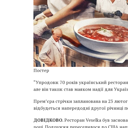
Постер
“Упродовж 70 років український ресторан
але він також став маяком надії для Україн
Прем’єра стрічки запланована на 23 лютог
відбудеться напередодні другої річниці п
ДОВІДКОВО
. Ресторан Veselka був засн
році. Подружжя переселилося до США напр