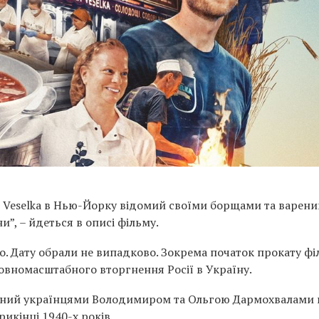
 Veselka в Нью-Йорку відомий своїми борщами та варени
и”, – йдеться в описі фільму.
о. Дату обрали не випадково. Зокрема початок прокату ф
овномасштабного вторгнення Росії в Україну.
ований українцями Володимиром та Ольгою Дармохвалами 
икінці 1940-х років.