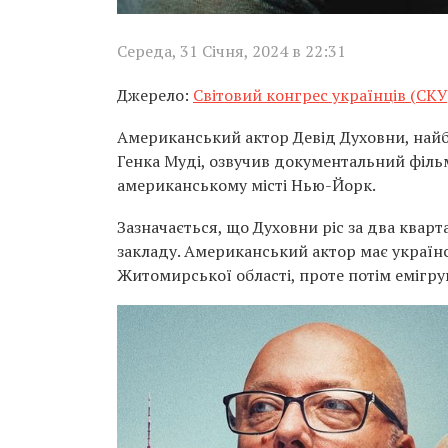
Середа, 31 Січня, 2024 в 22:31
Джерело:
Світовий конгрес українців (СКУ
Американський актор Девід Духовни, найб
Генка Муді, озвучив документальний філь
американському місті Нью-Йорк.
Зазначається, що Духовни ріс за два кварт
закладу. Американський актор має україн
Житомирської області, проте потім емігру