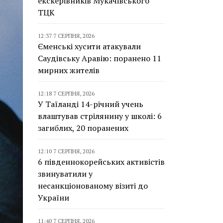
екскерівників Мукачівського
ТЦК
12:37 7 СЕРПНЯ, 2026
Єменські хусити атакували
Саудівську Аравію: поранено 11
мирних жителів
12:18 7 СЕРПНЯ, 2026
У Таїланді 14-річний учень
влаштував стрілянину у школі: 6
загиблих, 20 поранених
12:10 7 СЕРПНЯ, 2026
6 південнокорейських активістів
звинуватили у
несанкціонованому візиті до
України
11:40 7 СЕРПНЯ, 2026