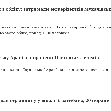
и з обліку: затримали екскерівників Мукачівсь
ом колишнім працівникам ТЦК на Закарпатті. Їх підозрю
ькового обліку понад 1500 чоловіків.
ську Аравію: поранено 11 мирних жителів
али південь Саудівської Аравії, внаслідок чого постражда
вав стрілянину у школі: 6 загиблих, 20 поране