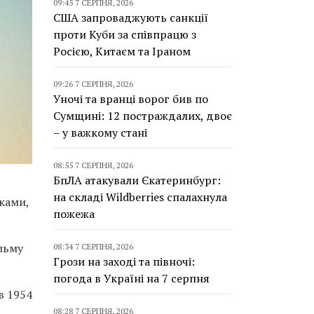
09:45 7 СЕРПНЯ, 2026
США запроваджують санкції
проти Куби за співпрацю з
Росією, Китаєм та Іраном
09:26 7 СЕРПНЯ, 2026
Уночі та вранці ворог бив по
Сумщині: 12 постраждалих, двоє
– у важкому стані
08:55 7 СЕРПНЯ, 2026
БпЛА атакували Єкатеринбург:
на складі Wildberries спалахнула
ками,
пожежа
ільму
08:34 7 СЕРПНЯ, 2026
Грози на заході та півночі:
погода в Україні на 7 серпня
в 1954
08:28 7 СЕРПНЯ, 2026