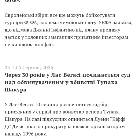
Європейські збірні все ще можуть бойкотувати
турніри ФІФА, зокрема чемпіонат світу. УЄФА заявила,
що відмова Джанні Інфантіно від плану продажу
часток у головних змаганнях приватним інвесторам
не вирішила конфлікт.
23:10 6 Серпня, 2026
Через 30 років у Лас-Вегасі починається суд
над обвинуваченим у вбивстві Тупака
Шакура
У Лас-Вегасі 10 серпня розпочнеться відбір
присяжних у справі про вбивство репера Тупака
Шакура. На лаві підсудних опиниться Дуейн “Кіффі
Ді” Девіс, якого прокуратура вважає організатором
нападу 1996 року.