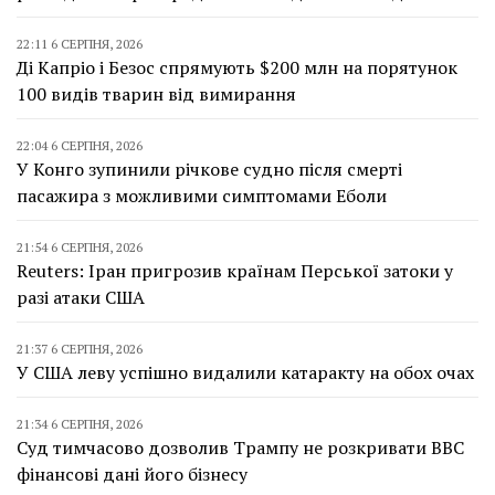
22:11 6 СЕРПНЯ, 2026
Ді Капріо і Безос спрямують $200 млн на порятунок
100 видів тварин від вимирання
22:04 6 СЕРПНЯ, 2026
У Конго зупинили річкове судно після смерті
пасажира з можливими симптомами Еболи
21:54 6 СЕРПНЯ, 2026
Reuters: Іран пригрозив країнам Перської затоки у
разі атаки США
21:37 6 СЕРПНЯ, 2026
У США леву успішно видалили катаракту на обох очах
21:34 6 СЕРПНЯ, 2026
Суд тимчасово дозволив Трампу не розкривати BBC
фінансові дані його бізнесу