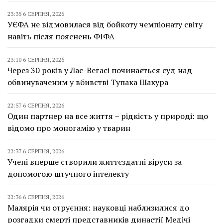
23:35 6 СЕРПНЯ, 2026
УЄФА не відмовилася від бойкоту чемпіонату світу
навіть після пояснень ФІФА
23:10 6 СЕРПНЯ, 2026
Через 30 років у Лас-Вегасі починається суд над
обвинуваченим у вбивстві Тупака Шакура
22:57 6 СЕРПНЯ, 2026
Один партнер на все життя – рідкість у природі: що
відомо про моногамію у тварин
22:37 6 СЕРПНЯ, 2026
Учені вперше створили життєздатні віруси за
допомогою штучного інтелекту
22:36 6 СЕРПНЯ, 2026
Малярія чи отруєння: науковці наблизилися до
розгадки смерті представників династії Медічі