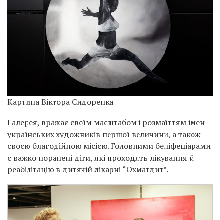
Картина Віктора Сидоренка
Галерея, вражає своїм масштабом і розмаїттям імен
українських художників першої величини, а також
своєю благодійною місією. Головними беніфеціарами
є важко поранені діти, які проходять лікування й
реабілітацію в дитячій лікарні “Охматдит”.