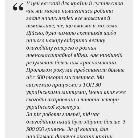
У цей важкий для країни й суспільства
час ми маємо намагатися робити
задля наших людей все можливе й
неможливе, те, що вміємо й можемо.
Дійсно, було чимало скептиків щодо
нашого наміру відкрити велику
благодійну галерею в розпал
повномасштабної війни. Але нинішній
результат більш ніж красномовний.
Протягом року ми представили більше
ніж 500 творів мистецтва. Ми
системно працюємо з ТОП 30
українськими митцями, імена яких вже
сьогодні вкарбовані в літопис історії
української культури.
За рік роботи галереї, під час
благодійних акцій було зібрано більше 3
500 000 гривень. За ці кошти, для
найбільшої дитячої лікарні країни