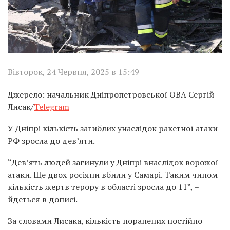
Вівторок, 24 Червня, 2025 в 15:49
Джерело: начальник Дніпропетровської ОВА Сергій
Лисак/
Telegram
У Дніпрі кількість загиблих унаслідок ракетної атаки
РФ зросла до дев’яти.
“Дев’ять людей загинули у Дніпрі внаслідок ворожої
атаки. Ще двох росіяни вбили у Самарі. Таким чином
кількість жертв терору в області зросла до 11”, –
йдеться в дописі.
За словами Лисака, кількість поранених постійно