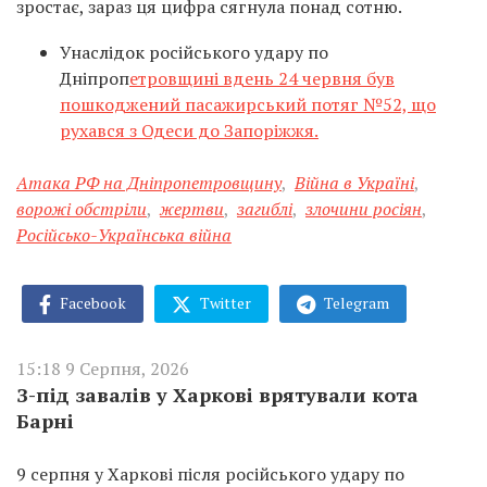
зростає, зараз ця цифра сягнула понад сотню.
Унаслідок російського удару по
Дніпроп
етровщині вдень 24 червня був
пошкоджений пасажирський потяг №52, що
рухався з Одеси до Запоріжжя.
Атака РФ на Дніпропетровщину
,
Війна в Україні
,
ворожі обстріли
,
жертви
,
загиблі
,
злочини росіян
,
Російсько-Українська війна
Facebook
Twitter
Telegram
15:18 9 Серпня, 2026
З-під завалів у Харкові врятували кота
Барні
9 серпня у Харкові після російського удару по