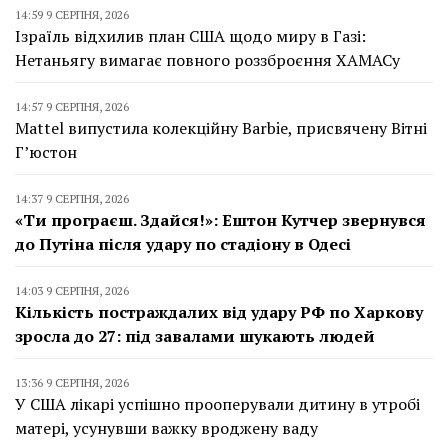
14:59 9 СЕРПНЯ, 2026
Ізраїль відхилив план США щодо миру в Газі:
Нетаньягу вимагає повного роззброєння ХАМАСу
14:57 9 СЕРПНЯ, 2026
Mattel випустила колекційну Barbie, присвячену Вітні
Г’юстон
14:37 9 СЕРПНЯ, 2026
«Ти програєш. Здайся!»: Ештон Кутчер звернувся
до Путіна після удару по стадіону в Одесі
14:03 9 СЕРПНЯ, 2026
Кількість постраждалих від удару РФ по Харкову
зросла до 27: під завалами шукають людей
13:36 9 СЕРПНЯ, 2026
У США лікарі успішно прооперували дитину в утробі
матері, усунувши важку вроджену ваду