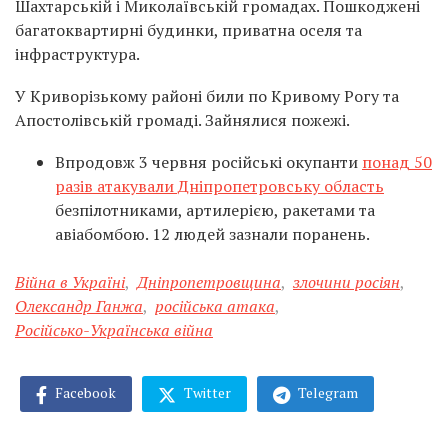
Шахтарській і Миколаївській громадах. Пошкоджені
багатоквартирні будинки, приватна оселя та
інфраструктура.
У Криворізькому районі били по Кривому Рогу та
Апостолівській громаді. Зайнялися пожежі.
Впродовж 3 червня російські окупанти
понад 50
разів атакували Дніпропетровську область
безпілотниками, артилерією, ракетами та
авіабомбою. 12 людей зазнали поранень.
Війна в Україні
,
Дніпропетровщина
,
злочини росіян
,
Олександр Ганжа
,
російська атака
,
Російсько-Українська війна
Facebook
Twitter
Telegram