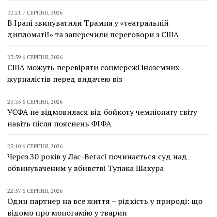
00:21 7 СЕРПНЯ, 2026
В Ірані звинуватили Трампа у «театральній
дипломатії» та заперечили переговори з США
23:59 6 СЕРПНЯ, 2026
США можуть перевіряти соцмережі іноземних
журналістів перед видачею віз
23:35 6 СЕРПНЯ, 2026
УЄФА не відмовилася від бойкоту чемпіонату світу
навіть після пояснень ФІФА
23:10 6 СЕРПНЯ, 2026
Через 30 років у Лас-Вегасі починається суд над
обвинуваченим у вбивстві Тупака Шакура
22:57 6 СЕРПНЯ, 2026
Один партнер на все життя – рідкість у природі: що
відомо про моногамію у тварин