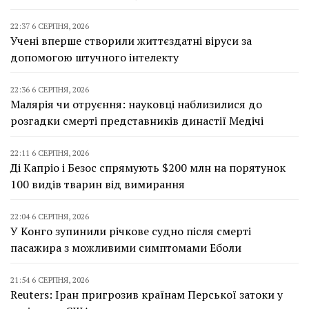
22:37 6 СЕРПНЯ, 2026
Учені вперше створили життєздатні віруси за
допомогою штучного інтелекту
22:36 6 СЕРПНЯ, 2026
Малярія чи отруєння: науковці наблизилися до
розгадки смерті представників династії Медічі
22:11 6 СЕРПНЯ, 2026
Ді Капріо і Безос спрямують $200 млн на порятунок
100 видів тварин від вимирання
22:04 6 СЕРПНЯ, 2026
У Конго зупинили річкове судно після смерті
пасажира з можливими симптомами Еболи
21:54 6 СЕРПНЯ, 2026
Reuters: Іран пригрозив країнам Перської затоки у