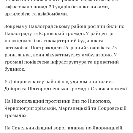
зафіксовано понад 20 ударів безпілотниками,
артилерією та авіабомбами.
Зокрема у Павлоградському районі росіяни били по
Павлограду та Юріївській громаді. У райцентрі
пошкоджені багатоквартирний будинок та
автомобілі. Постраждали 45-річний чоловік та 75-
річна жінка, вони лікуватимуться амбулаторно. У
громаді понівечена інфраструктура та приватний
будинок.
У Дніпровському районі під ударом опинились
Дніпро та Підгородненська громада. Сталися пожежі.
На Нікопольщині противник бив по Нікополю,
Червоногригорівській, Марганецькій та Покровській
громадах.
На Синельниківщині ворог вдарив по Яворницькій,