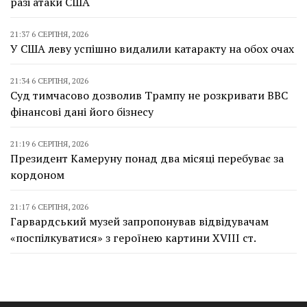
разі атаки США
21:37 6 СЕРПНЯ, 2026
У США леву успішно видалили катаракту на обох очах
21:34 6 СЕРПНЯ, 2026
Суд тимчасово дозволив Трампу не розкривати BBC
фінансові дані його бізнесу
21:19 6 СЕРПНЯ, 2026
Президент Камеруну понад два місяці перебуває за
кордоном
21:17 6 СЕРПНЯ, 2026
Гарвардський музей запропонував відвідувачам
«поспілкуватися» з героїнею картини XVIII ст.