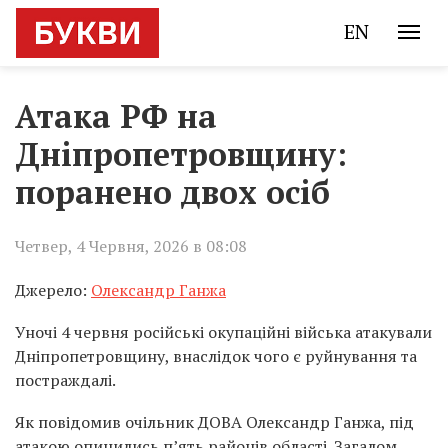
EN
Атака РФ на
Дніпропетровщину:
поранено двох осіб
Четвер, 4 Червня, 2026 в 08:08
Джерело:
Олександр Ганжа
Уночі 4 червня російські окупаційні війська атакували
Дніпропетровщину, внаслідок чого є руйнування та
постраждалі.
Як повідомив очільник ДОВА Олександр Ганжа, під
атакою опинились п’ять районів області. Загалом