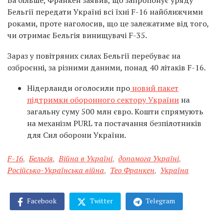
Ба більше, Франкен заявив, що запропонує уряду
Бельгії передати Україні всі їхні F-16 найближчими
роками, проте наголосив, що це залежатиме від того,
чи отримає Бельгія винищувачі F-35.
Зараз у повітряних силах Бельгії перебуває на
озброєнні, за різними даними, понад 40 літаків F-16.
Нідерланди оголосили про
новий пакет
підтримки оборонного сектору України
на
загальну суму 500 млн євро. Кошти спрямують
на механізм PURL та постачання безпілотників
для Сил оборони України.
F-16
,
Бельгія
,
Війна в Україні
,
допомога Україні
,
Російсько-Українська війна
,
Тео Франкен
,
Україна
Facebook
Twitter
Telegram