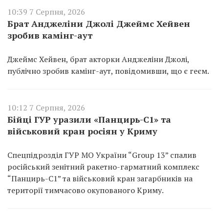
10:39 7 Серпня, 2026
Брат Анджеліни Джолі Джеймс Хейвен
зробив камінг-аут
Джеймс Хейвен, брат акторки Анджеліни Джолі,
публічно зробив камінг-аут, повідомивши, що є геєм.
10:12 7 Серпня, 2026
Бійці ГУР уразили «Панцирь-С1» та
військовий кран росіян у Криму
Спецпідрозділ ГУР МО України “Group 13” спалив
російський зенітний ракетно-гарматний комплекс
“Панцирь-С1” та військовий кран загарбників на
території тимчасово окупованого Криму.