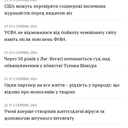
США можуть перевіряти соцмережі іноземних
журналістів перед видачею віз
23:35 6 СЕРПНЯ, 2026
УЄФА не відмовилася від бойкоту чемпіонату світу
навіть після пояснень ФІФА
23:10 6 СЕРПНЯ, 2026
Через 30 років у Лас-Вегасі починається суд над
обвинуваченим у вбивстві Тупака Шакура
22:57 6 СЕРПНЯ, 2026
Один партнер на все життя – рідкість у природі: що
відомо про моногамію у тварин
22:37 6 СЕРПНЯ, 2026
Учені вперше створили життєздатні віруси за
допомогою штучного інтелекту