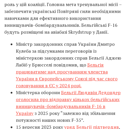
роль у цій коаліції. Головна мета тренувальної місії –
забезпечити українські Повітряні сили необхідними
навичками для ефективного використання
винищувачів-бомбардувальників. Бельгійські F-16
будуть розміщені на авіабазі Skrydstrup у Данії.
Міністр закордонних справ України Дмитро
Кулеба за підсумками переговорів із
міністеркою закордонних справ Бельгії Аджею
Лабіб у Брюсселі повідомив, що
Бельгія
працюватиме над просуванням членства
України в Європейському Союзі під час свого
головування в ЄС у 2024 році.
Міністерка оборони
Бельгії Людивін Дедондер
оголосила про відправку кількох бельгійських
винищувачів-бомбардувальників F-16 в
Україну
з 2025 року “залежно від збільшення
потужності наших нових F-35”.
15 вересня 2023 року
уряд Бельгії підтвердив
,