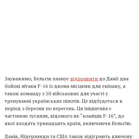
Зауважимо, Бельгія планує
відправити
до Данії два
бойові літаки F-16 із двома місцями для екіпажу, а
також команду з 50 військових для участі у
тренуванні українських пілотів. Це відбудеться в
період з березня по вересень. Ця ініціатива є
частиною зусилля, відомого як “коаліція F-16”, до
якої входять тринадцять країн, включаючи Бельгію.
Данія, Нідерланди та США також відіграють ключову