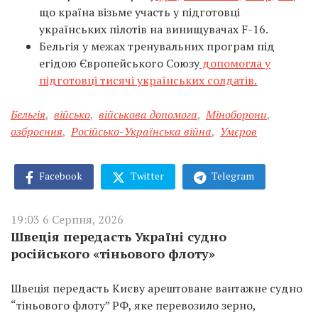
що країна візьме участь у підготовці
українських пілотів на винищувачах F-16.
Бельгія у межах тренувальних програм під
егідою Європейського Союзу
допомогла у
підготовці тисячі українських солдатів.
Бельгія
,
військо
,
військова допомога
,
Міноборони
,
озброєння
,
Російсько-Українська війна
,
Умєров
Facebook
Twitter
Telegram
19:03 6 Серпня, 2026
Швеція передасть Україні судно
російського «тіньового флоту»
Швеція передасть Києву арештоване вантажне судно
“тіньового флоту” РФ, яке перевозило зерно,