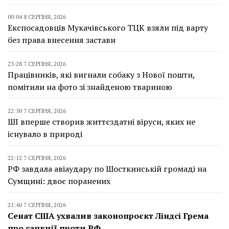
00:04 8 СЕРПНЯ, 2026
Експосадовців Мукачівського ТЦК взяли під варту
без права внесення застави
23:28 7 СЕРПНЯ, 2026
Працівників, які вигнали собаку з Нової пошти,
помітили на фото зі знайденою твариною
22:50 7 СЕРПНЯ, 2026
ШІ вперше створив життєздатні віруси, яких не
існувало в природі
22:12 7 СЕРПНЯ, 2026
РФ завдала авіаудару по Шосткинській громаді на
Сумщині: двоє поранених
21:40 7 СЕРПНЯ, 2026
Сенат США ухвалив законопроєкт Ліндсі Грема
про санкції проти РФ