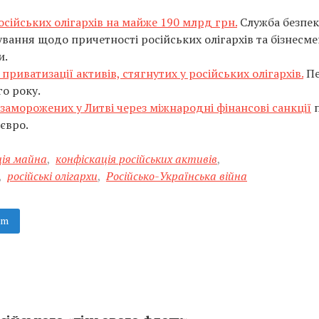
осійських олігархів на майже 190 млрд грн.
Служба безпе
вання щодо причетності російських олігархів та бізнесме
и.
 приватизації активів, стягнутих у російських олігархів.
П
го року.
, заморожених у Литві через міжнародні фінансові санкції
п
євро.
ція майна
,
конфіскація російських активів
,
,
російські олігархи
,
Російсько-Українська війна
am