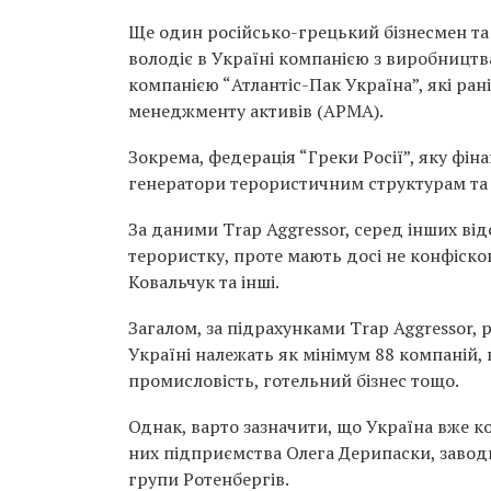
Ще один російсько-грецький бізнесмен та 
володіє в Україні компанією з виробництв
компанією “Атлантіс-Пак Україна”, які ран
менеджменту активів (АРМА).
Зокрема, федерація “Греки Росії”, яку фін
генератори терористичним структурам та 
За даними Trap Aggressor, серед інших від
терористку, проте мають досі не конфісков
Ковальчук та інші.
Загалом, за підрахунками Trap Aggressor, 
Україні належать як мінімум 88 компаній, 
промисловість, готельний бізнес тощо.
Однак, варто зазначити, що Україна вже ко
них підприємства Олега Дерипаски, завод
групи Ротенбергів.