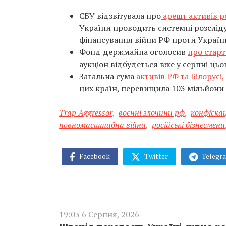
СБУ відзвітувала про
арешт активів р
України проводить системні розсліду
фінансування війни РФ проти Україн
Фонд держмайна оголосив
про старт
аукціон відбудеться вже у серпні цьо
Загальна сума
активів РФ та Білорусі
цих країн, перевищила 103 мільйони 
Trap Aggressor
,
воєнні злочини рф
,
конфіска
повномасштабна війна
,
російські бізнесмени
Facebook
Twitter
Telegr
19:03 6 Серпня, 2026