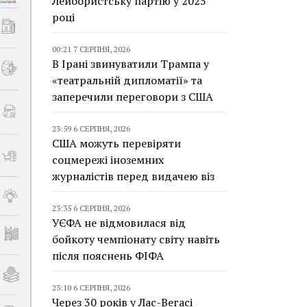
Лейбористську партію у 2025
році
00:21 7 СЕРПНЯ, 2026
В Ірані звинуватили Трампа у
«театральній дипломатії» та
заперечили переговори з США
23:59 6 СЕРПНЯ, 2026
США можуть перевіряти
соцмережі іноземних
журналістів перед видачею віз
23:35 6 СЕРПНЯ, 2026
УЄФА не відмовилася від
бойкоту чемпіонату світу навіть
після пояснень ФІФА
23:10 6 СЕРПНЯ, 2026
Через 30 років у Лас-Вегасі