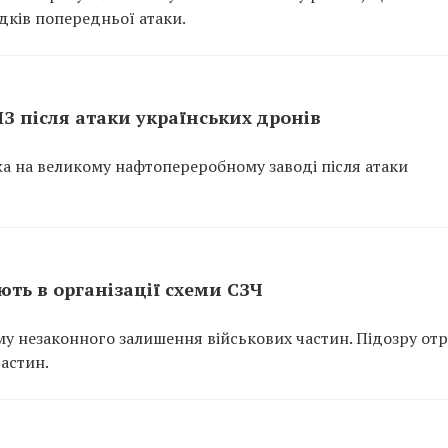
ідків попередньої атаки.
ПЗ після атаки українських дронів
ежа на великому нафтопереробному заводі після атаки
ть в організації схеми СЗЧ
у незаконного залишення військових частин. Підозру от
частин.