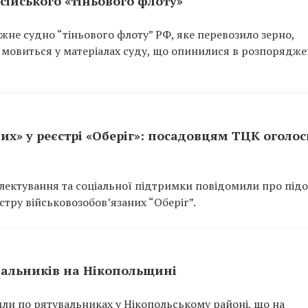
сійського «тіньового флоту»
не судно “тіньового флоту” РФ, яке перевозило зерно,
 мовиться у матеріалах суду, що опинилися в розпорядже
их» у реєстрі «Оберіг»: посадовцям ТЦК оголо
ектування та соціальної підтримки повідомили про підо
тру військовозобов’язаних “Оберіг”.
вальників на Нікопольщині
или по рятувальниках у Нікопольському районі, що на