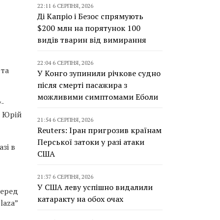
22:11 6 СЕРПНЯ, 2026
Ді Капріо і Безос спрямують
$200 млн на порятунок 100
видів тварин від вимирання
22:04 6 СЕРПНЯ, 2026
 та
У Конго зупинили річкове судно
після смерті пасажира з
можливими симптомами Еболи
у-
, Юрій
21:54 6 СЕРПНЯ, 2026
Reuters: Іран пригрозив країнам
Перської затоки у разі атаки
зі в
США
21:37 6 СЕРПНЯ, 2026
У США леву успішно видалили
Серед
катаракту на обох очах
laza”