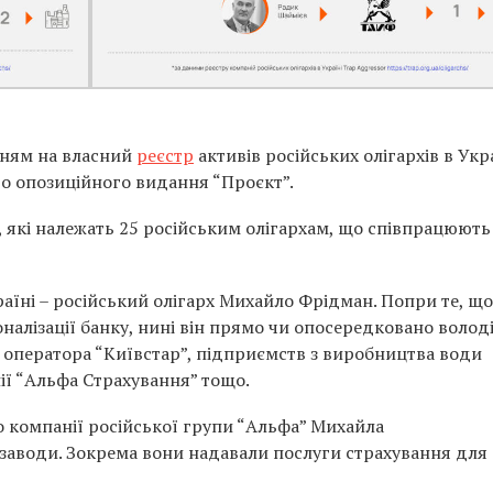
ням на власний
реєстр
активів російських олігархів в Укр
го опозиційного видання “Проєкт”.
, які належать 25 російським олігархам, що співпрацюють
раїні – російський олігарх Михайло Фрідман. Попри те, що
оналізації банку, нині він прямо чи опосередковано волод
о оператора “Київстар”, підприємств з виробництва води
ї “Альфа Страхування” тощо.
о компанії російської групи “Альфа” Михайла
 заводи. Зокрема вони надавали послуги страхування для