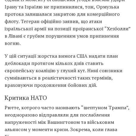
Ірану та Ізраїлю не припинилися, тож, Ормузька
протока залишалася закритою для комерційного
флоту. Тегеран офіційно заявив, що атаки
ізраїльської армії на позиції проіранської “Хезболли”
в Лівані є грубим порушенням умов припинення
вогню.
У цій ситуації жорстка вимога США надати план
деблокади протягом кількох днів ставить
європейську коаліцію у глухий кут. Нині союзники
сумніваються в реалістичності таких термінів,
враховуючи продовження бойових дій.
Критика НАТО
Рютте, котрого часто називають “шептуном Трампа”,
неодноразово відправляли для послаблення
напруженості між Вашингтоном та військовим
альянсом у моменти кризи. Зокрема, коли глава