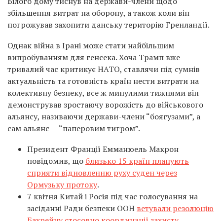
Білого дому тиснув на держави-члени щодо
збільшення витрат на оборону, а також коли він
погрожував захопити данську територію Гренландії.
Однак війна в Ірані може стати найбільшим
випробуванням для генсека. Хоча Трамп вже
тривалий час критикує НАТО, ставлячи під сумнів
актуальність та готовність країн нести витрати на
колективну безпеку, все ж минулими тижнями він
демонстрував зростаючу ворожість до військового
альянсу, називаючи держави-члени “боягузами”, а
сам альянс — “паперовим тигром”.
Президент Франції Емманюель Макрон
повідомив, що
близько 15 країн планують
сприяти відновленню руху суден через
Ормузьку протоку
.
7 квітня Китай і Росія під час голосування на
засіданні Ради безпеки ООН
ветували резолюцію
Бахрейну стосовно координації захисту