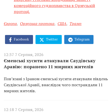
комерційного судноплавства в Ормузькій
протоці.
Європа
,
Ормузька протока
,
США
,
Трамп
Facebook
Twitter
Telegram
12:37 7 Серпня, 2026
Єменські хусити атакували Саудівську
Аравію: поранено 11 мирних жителів
Пов’язані з Іраном єменські хусити атакували південь
Саудівської Аравії, внаслідок чого постраждали 11
мирних жителів.
12:18 7 Серпня, 2026