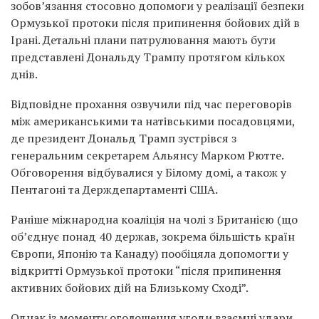
зобов’язання стосовно допомоги у реалізації безпеки
Ормузької протоки після припинення бойових дій в
Ірані.
Детальні плани патрулювання мають бути
представлені Дональду Трампу протягом кількох
днів.
Відповідне прохання озвучили під час переговорів
між американськими та натівськими посадовцями,
де президент
Дональд Трамп
зустрівся з
генеральним секретарем Альянсу
Марком Рютте.
Обговорення відбувалися у Білому домі, а також у
Пентагоні та Держдепартаменті США.
Раніше міжнародна коаліція на чолі з Британією (що
об’єднує понад 40 держав, зокрема більшість країн
Європи, Японію та Канаду) пообіцяла допомогти у
відкритті Ормузької протоки “після припинення
активних бойових дій на Близькому Сході”.
Однак із моменту оголошення угоди взаємні удари